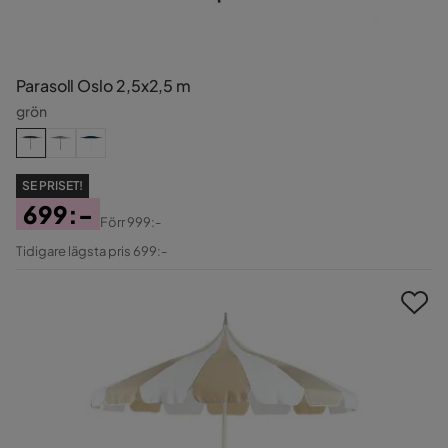
Parasoll Oslo 2,5x2,5 m
grön
SE PRISET!
699:-
Förr
999:-
Pris
Original
Tidigare lägsta pris 699:-
Pris