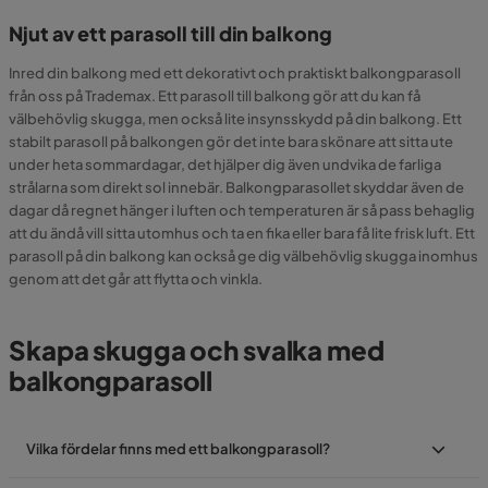
Njut av ett parasoll till din balkong
Inred din balkong med ett dekorativt och praktiskt balkongparasoll
från oss på Trademax. Ett parasoll till balkong gör att du kan få
välbehövlig skugga, men också lite insynsskydd på din balkong. Ett
stabilt parasoll på balkongen gör det inte bara skönare att sitta ute
under heta sommardagar, det hjälper dig även undvika de farliga
strålarna som direkt sol innebär. Balkongparasollet skyddar även de
dagar då regnet hänger i luften och temperaturen är så pass behaglig
att du ändå vill sitta utomhus och ta en fika eller bara få lite frisk luft. Ett
parasoll på din balkong kan också ge dig välbehövlig skugga inomhus
genom att det går att flytta och vinkla.
Skapa skugga och svalka med
balkongparasoll
Vilka fördelar finns med ett balkongparasoll?