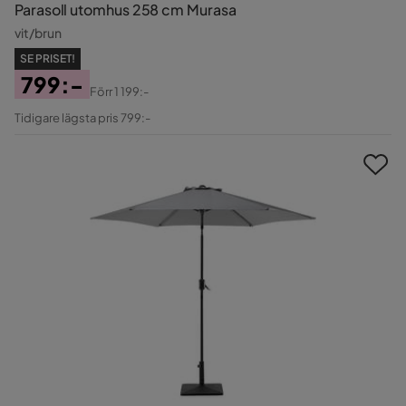
Parasoll utomhus 258 cm Murasa
vit/brun
SE PRISET!
799:-
Förr
1 199:-
Pris
Original
Tidigare lägsta pris 799:-
Pris