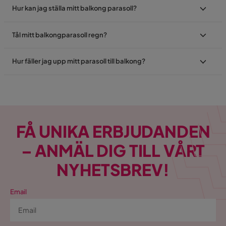
Hur kan jag ställa mitt balkong parasoll?
Tål mitt balkongparasoll regn?
Hur fäller jag upp mitt parasoll till balkong?
FÅ UNIKA ERBJUDANDEN
– ANMÄL DIG TILL VÅRT
NYHETSBREV!
Email