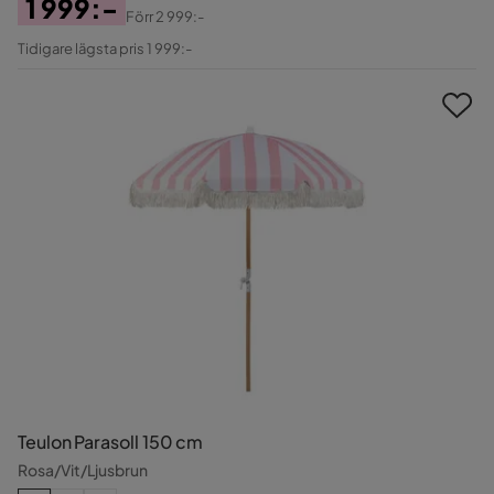
1 999:-
Förr
2 999:-
Pris
Original
Tidigare lägsta pris 1 999:-
Pris
Teulon Parasoll 150 cm
Rosa/Vit/Ljusbrun