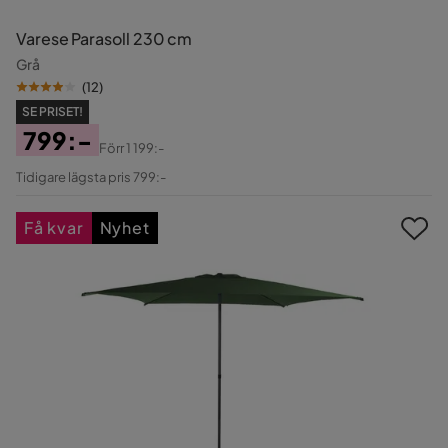
Varese Parasoll 230 cm
Grå
(
12
)
SE PRISET!
799:-
Förr
1 199:-
Pris
Original
Tidigare lägsta pris 799:-
Pris
Få kvar
Nyhet