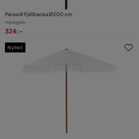
Parasoll Fjällbacka Ø200 cm
mörkgrön
324:-
Pris
Nyhet