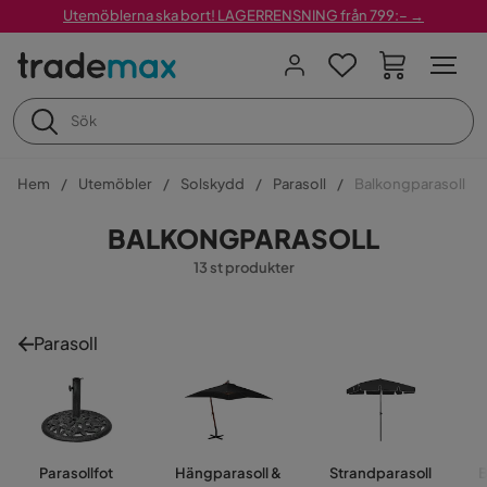
Utemöblerna ska bort! LAGERRENSNING från 799:– →
Hem
Utemöbler
Solskydd
Parasoll
Balkongparasoll
BALKONGPARASOLL
13 st produkter
Parasoll
Parasollfot
Hängparasoll &
Strandparasoll
B