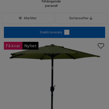
frihängande
parasoll
Sortera efter
Alla filter
Sortera efter
Snabb leverans
Få kvar
Nyhet