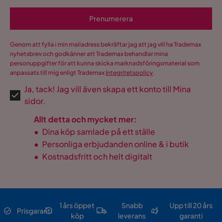
Prenumerera
Genom att fylla i min mailadress bekräftar jag att jag vill ha Trademax
nyhetsbrev och godkänner att Trademax behandlar mina
personuppgifter för att kunna skicka marknadsföringsmaterial som
anpassats till mig enligt Trademax
Integritetspolicy
.
Ja, tack! Jag vill även skapa ett konto till Mina
sidor.
Allt detta och mycket mer:
•
Dina köp samlade på ett ställe
•
Personliga erbjudanden online & i butik
•
Kostnadsfritt och helt digitalt
1 års öppet
Snabb
Upp till 20 års
Prisgaranti
köp
leverans
garanti