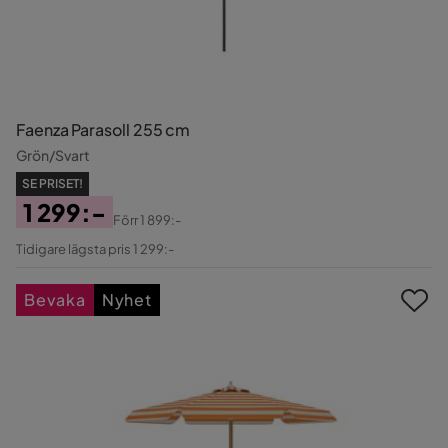
Faenza Parasoll 255 cm
Grön/Svart
SE PRISET!
1 299:-
Förr
1 899:-
Pris
Original
Tidigare lägsta pris 1 299:-
Pris
Bevaka
Nyhet