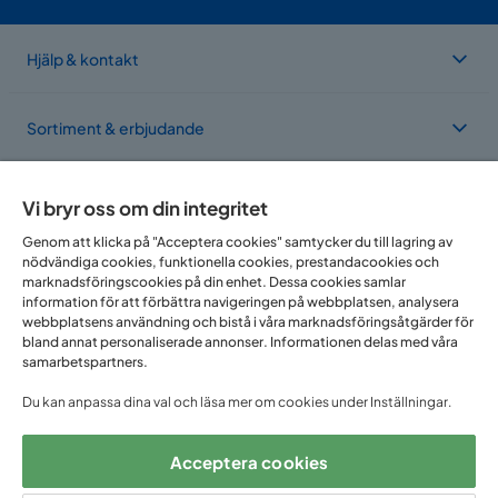
Hjälp & kontakt
Sortiment & erbjudande
Om Trademax
Vi bryr oss om din integritet
Genom att klicka på "Acceptera cookies" samtycker du till lagring av
nödvändiga cookies, funktionella cookies, prestandacookies och
Vi finns i flera länder
marknadsföringscookies på din enhet. Dessa cookies samlar
information för att förbättra navigeringen på webbplatsen, analysera
webbplatsens användning och bistå i våra marknadsföringsåtgärder för
bland annat personaliserade annonser. Informationen delas med våra
samarbetspartners.
Du kan anpassa dina val och läsa mer om cookies under Inställningar.
Acceptera cookies
Följ oss på: