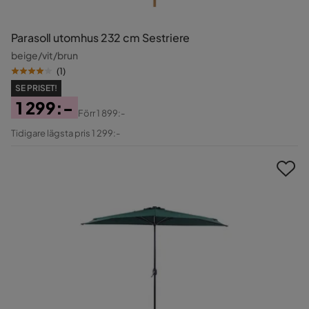
Parasoll utomhus 232 cm Sestriere
beige/vit/brun
(
1
)
SE PRISET!
1 299:-
Förr
1 899:-
Pris
Original
Tidigare lägsta pris 1 299:-
Pris