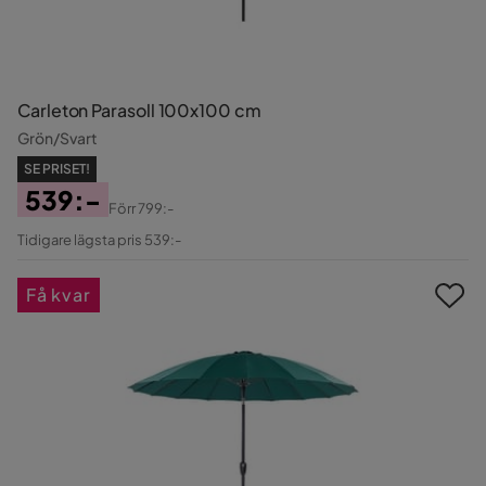
Carleton Parasoll 100x100 cm
Grön/Svart
SE PRISET!
539:-
Förr
799:-
Pris
Original
Tidigare lägsta pris 539:-
Pris
Få kvar