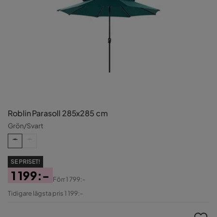
Roblin Parasoll 285x285 cm
Grön/Svart
SE PRISET!
1 199:-
Förr
1 799:-
Pris
Original
Tidigare lägsta pris 1 199:-
Pris