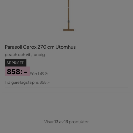
Parasoll Cerox 270 cm Utomhus
peach och vit, randig
SE PRISET!
858:-
Förr
1 499:-
Pris
Original
Tidigare lägsta pris 858:-
Pris
Visar
13
av
13
produkter