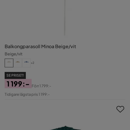
Balkongparasoll Minoa Beige/vit
Beige/vit
+2
SE PRISET!
1 199:-
Förr
1 799:-
Pris
Original
Tidigare lägsta pris 1 199:-
Pris