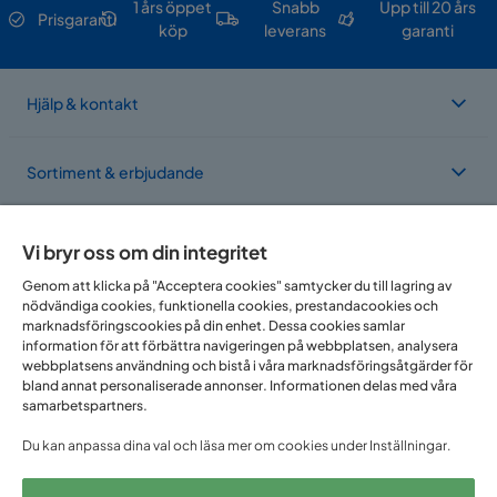
1 års öppet
Snabb
Upp till 20 års
Prisgaranti
köp
leverans
garanti
Hjälp & kontakt
Sortiment & erbjudande
Om Trademax
Vi bryr oss om din integritet
Genom att klicka på "Acceptera cookies" samtycker du till lagring av
nödvändiga cookies, funktionella cookies, prestandacookies och
Vi finns i flera länder
marknadsföringscookies på din enhet. Dessa cookies samlar
information för att förbättra navigeringen på webbplatsen, analysera
webbplatsens användning och bistå i våra marknadsföringsåtgärder för
bland annat personaliserade annonser. Informationen delas med våra
samarbetspartners.
Du kan anpassa dina val och läsa mer om cookies under Inställningar.