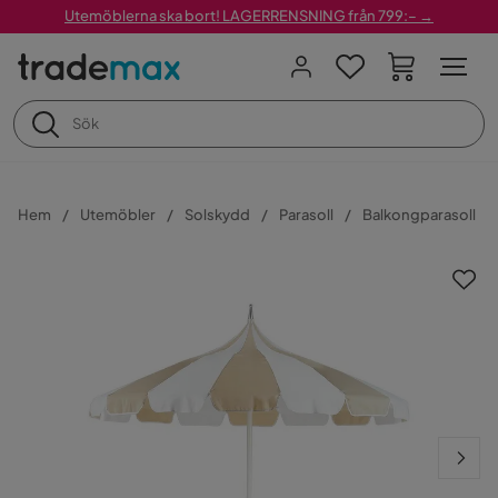
Utemöblerna ska bort! LAGERRENSNING från 799:– →
Hem
Utemöbler
Solskydd
Parasoll
Balkongparasoll