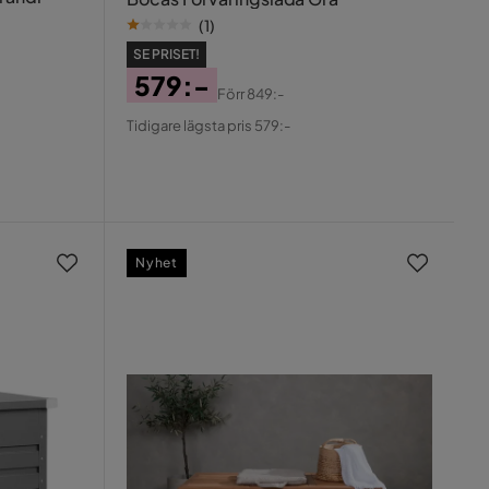
(
1
)
SE PRISET!
579:-
Förr
849:-
Pris
Original
Tidigare lägsta pris 579:-
Pris
Nyhet