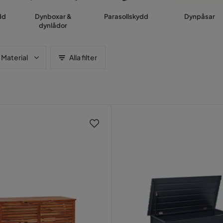
dd
Dynboxar &
Parasollskydd
Dynpåsar
dynlådor
Material
Alla filter