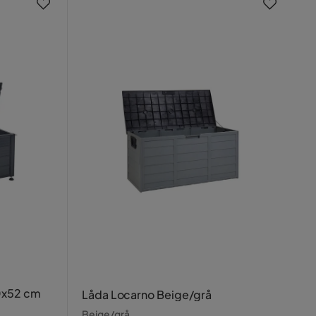
0x52 cm
Låda Locarno Beige/grå
Beige/grå