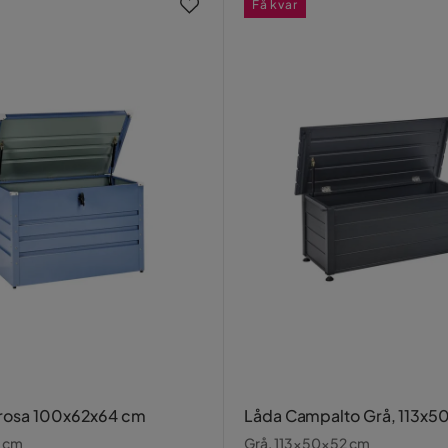
Få kvar
rosa 100x62x64 cm
Låda Campalto Grå, 113x5
 cm
Grå, 113x50x52 cm