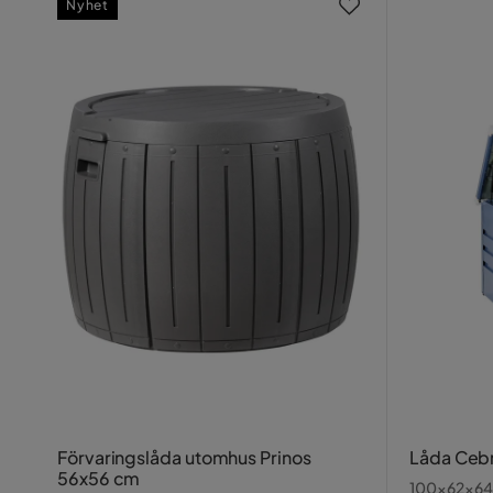
Nyhet
Förvaringslåda utomhus Prinos
Låda Ceb
56x56 cm
100x62x64