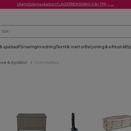
Utemöblerna ska bort! LAGERRENSNING från 799:– →
 & spabad
Förvaring
Inredning
Textil & mattor
Belysning & el
Hushåll
Sp
xar & dynlådor
Liten dynbox