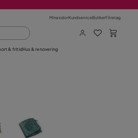
Mina sidor
Kundservice
Butiker
Företag
ort & fritid
Hus & renovering