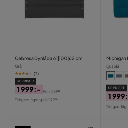
Cebrosa Dynlåda 61|100|62 cm
Michigan
Grå
Ljusblå
(
2
)
SE PRISET!
1 999:-
SE PRISET!
Förr
2 999:-
1 999
Pris
Original
Tidigare lägsta pris 1 999:-
Pris
Origin
Pris
Tidigare lägs
Pris