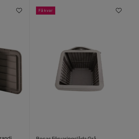
Få kvar
randi
Bocas Förvaringslåda Grå