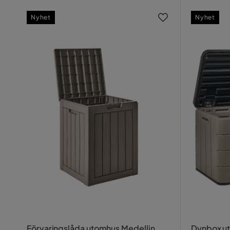
Nyhet
Nyhet
Förvaringslåda utomhus Medellin
Dynbox ut