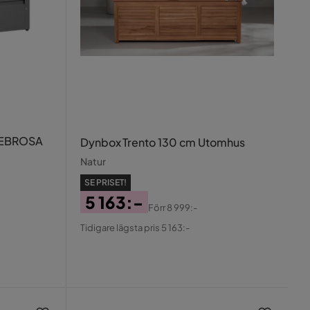
 CEBROSA
Dynbox Trento 130 cm Utomhus
Natur
SE PRISET!
5 163:-
Förr
8 999:-
Pris
Original
Tidigare lägsta pris 5 163:-
Pris