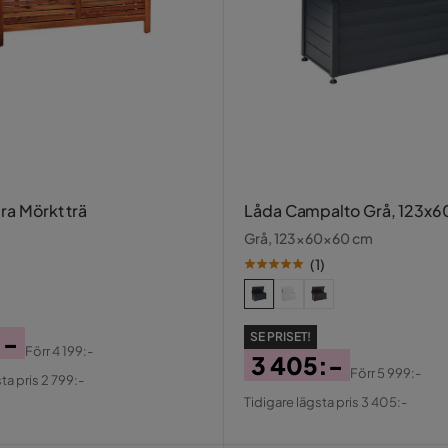
ra Mörkt trä
Låda Campalto Grå, 123x
Grå, 123x60x60 cm
(
1
)
:-
SE PRISET!
Förr
4 199:-
3 405:-
al
Förr
5 999:-
ta pris 2 799:-
Pris
Original
Tidigare lägsta pris 3 405:-
Pris