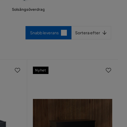
Solsängsöverdrag
Sortera efter
Snabb leverans
Sortera efter
Nyhet