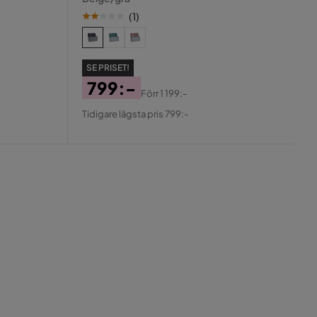
(
1
)
SE PRISET!
799:-
Förr
1 199:-
Pris
Original
Tidigare lägsta pris 799:-
Pris