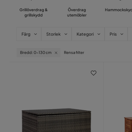
Grillöverdrag &
Överdrag
Hammocksky
grillskydd
utemöbler
Färg
Storlek
Kategori
Pris
Bredd: 0-130 cm
Rensa filter