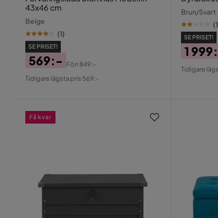
43x46 cm
Brun/Svart
Beige
(
1
(
1
)
SE PRISET!
SE PRISET!
1 999
569:-
Pris
Origin
Förr
849:-
Tidigare lägs
Pris
Original
Pris
Tidigare lägsta pris 569:-
Pris
Få kvar