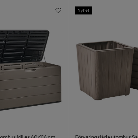
Nyhet
omhus Milies 60x116 cm
Förvaringslåda utomhus Sa