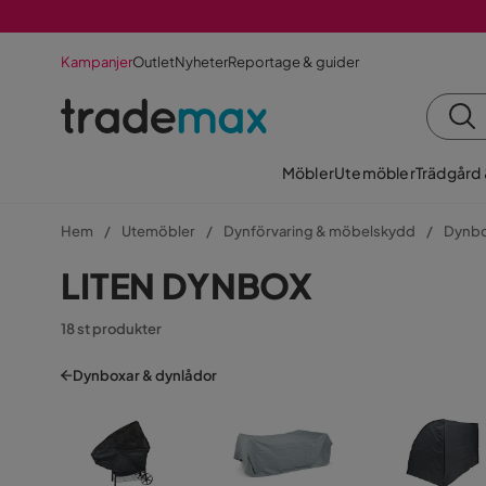
Kampanjer
Outlet
Nyheter
Reportage & guider
Möbler
Utemöbler
Trädgård
Hem
Utemöbler
Dynförvaring & möbelskydd
Dynbo
LITEN DYNBOX
18 st produkter
Dynboxar & dynlådor