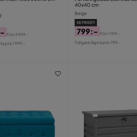
40x40 cm
Beige
)
SE PRISET!
799:-
:-
Förr
1 199:-
Förr
4 999:-
Pris
Original
al
Tidigare lägsta pris 799:-
ta pris 1 999:-
Pris