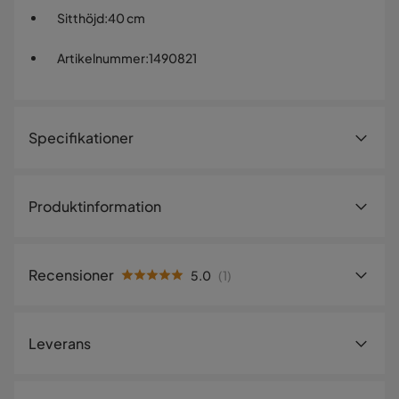
Sitthöjd
:
40 cm
Artikelnummer
:
1490821
Specifikationer
Artikelnummer:
1490821
Produktinformation
Storlek
Diameter
28 cm
Recensioner
5.0
(
1
)
Höjd
40 cm
5.0
5
☆
Sittbredd
28 cm
4
☆
Leverans
3
☆
2
☆
Sittdjup
28 cm
1
☆
1 betyg