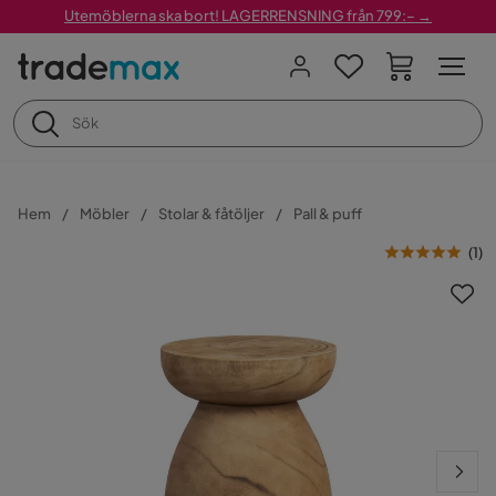
Utemöblerna ska bort! LAGERRENSNING från 799:– →
Hem
Möbler
Stolar & fåtöljer
Pall & puff
(
1
)