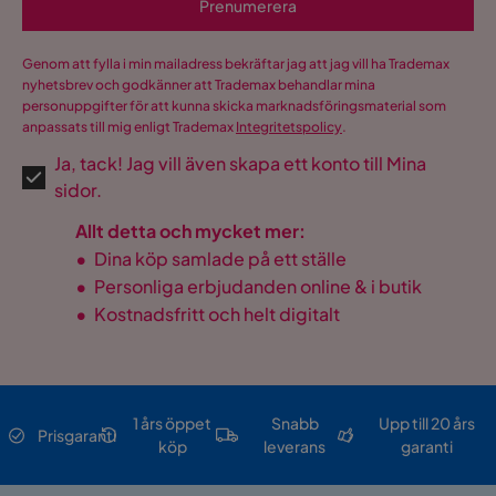
Prenumerera
Genom att fylla i min mailadress bekräftar jag att jag vill ha Trademax
nyhetsbrev och godkänner att Trademax behandlar mina
personuppgifter för att kunna skicka marknadsföringsmaterial som
anpassats till mig enligt Trademax
Integritetspolicy
.
Ja, tack! Jag vill även skapa ett konto till Mina
sidor.
Allt detta och mycket mer:
•
Dina köp samlade på ett ställe
•
Personliga erbjudanden online & i butik
•
Kostnadsfritt och helt digitalt
1 års öppet
Snabb
Upp till 20 års
Prisgaranti
köp
leverans
garanti