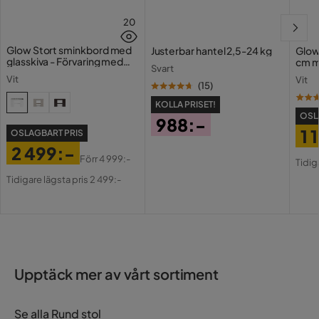
20
Glow Stort sminkbord med
Justerbar hantel 2,5-24 kg
Glow
glasskiva - Förvaring med
cm m
Svart
lådor och fack 120 cm
Holl
Vit
Vit
USB-
(
15
)
KOLLA PRISET!
OSL
988:-
1 
OSLAGBART PRIS
Pris
2 499:-
Pri
Or
Förr
4 999:-
Tidig
Pris
Original
Pri
Tidigare lägsta pris 2 499:-
Pris
Upptäck mer av vårt sortiment
Se alla Rund stol