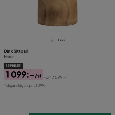
1 av 2
Bink Sittpall
Natur
SE PRISET!
1 099:-
/st
Förr
2 599:-
Pris
Original
Tidigare lägsta pris 1 099:-
Pris