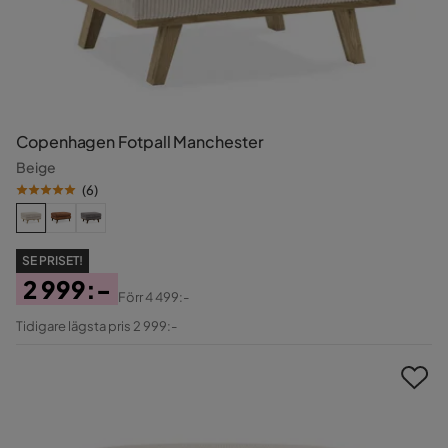
Copenhagen Fotpall Manchester
Beige
(
6
)
SE PRISET!
2 999:-
Förr
4 499:-
Pris
Original
Tidigare lägsta pris 2 999:-
Pris