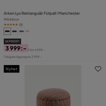
Arken Lyx Rektangulär Fotpall i Manchester
Mörkbrun
(
1
)
+10
SE PRISET!
3 999:-
Förr
4 999:-
Pris
Original
Tidigare lägsta pris 3 999:-
Pris
Nyhet