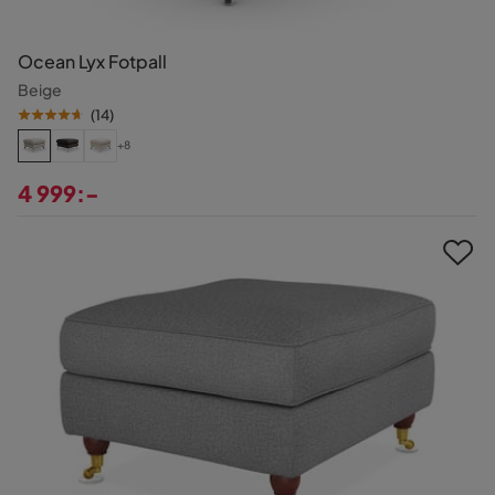
Ocean Lyx Fotpall
Beige
(
14
)
+8
4 999:-
Pris