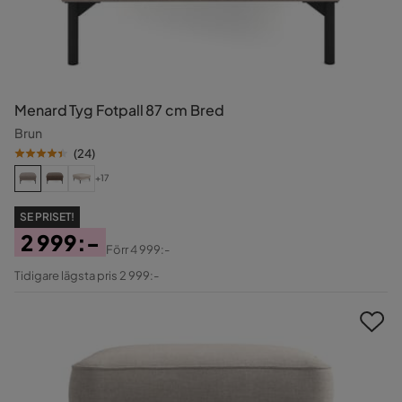
Menard Tyg Fotpall 87 cm Bred
Brun
(
24
)
+17
SE PRISET!
2 999:-
Förr
4 999:-
Pris
Original
Tidigare lägsta pris 2 999:-
Pris