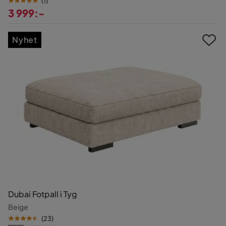
(
1
)
3 999:-
Pris
Nyhet
Dubai Fotpall i Tyg
Beige
(
23
)