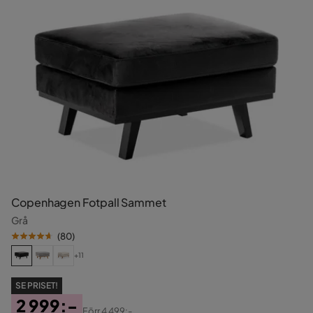
Copenhagen Fotpall Sammet
Grå
(
80
)
+11
SE PRISET!
2 999:-
Förr
4 499:-