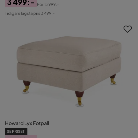
3 499:-
Förr
5 999:-
Pris
Original
Tidigare lägsta pris 3 499:-
Pris
Howard Lyx Fotpall
SE PRISET!