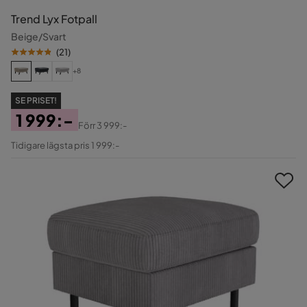
Trend Lyx Fotpall
Beige/Svart
(
21
)
+8
SE PRISET!
1 999:-
Förr
3 999:-
Pris
Original
Tidigare lägsta pris 1 999:-
Pris