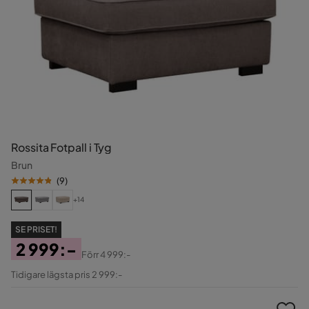
Rossita Fotpall i Tyg
Brun
(
9
)
+14
SE PRISET!
2 999:-
Förr
4 999:-
Pris
Original
Tidigare lägsta pris 2 999:-
Pris