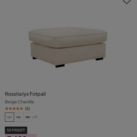
Rossita lyx Fotpall
Beige Chenille
(
5
)
+13
SE PRISET!