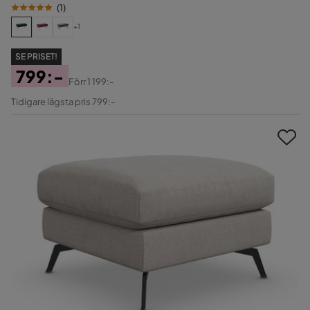
(
1
)
+1
SE PRISET!
799:-
Förr
1 199:-
Pris
Original
Tidigare lägsta pris 799:-
Pris