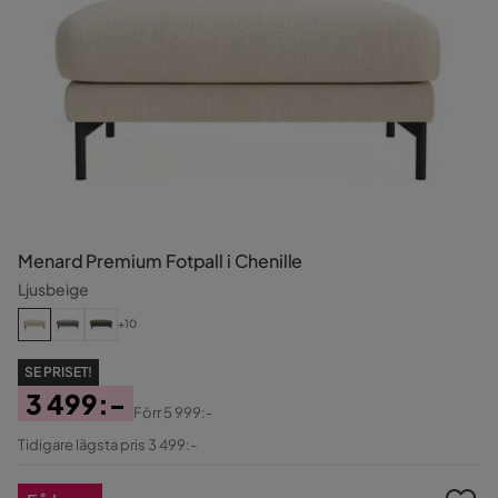
Menard Premium Fotpall i Chenille
Ljusbeige
+10
SE PRISET!
3 499:-
Förr
5 999:-
Pris
Original
Tidigare lägsta pris 3 499:-
Pris