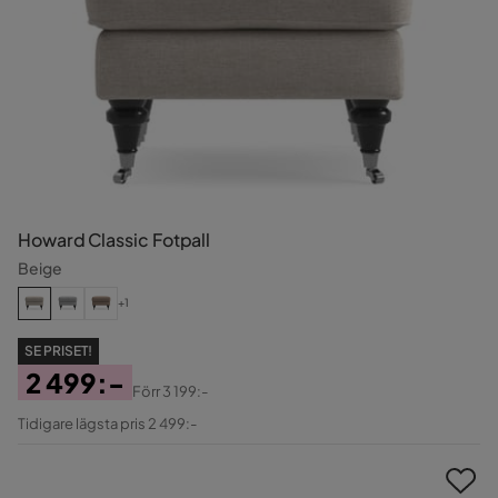
Howard Classic Fotpall
Beige
+1
SE PRISET!
2 499:-
Förr
3 199:-
Pris
Original
Tidigare lägsta pris 2 499:-
Pris