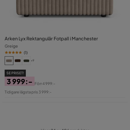
Arken Lyx Rektangulär Fotpall i Manchester
Greige
(
1
)
+9
SE PRISET!
3 999:-
Förr
4 999:-
Pris
Original
Tidigare lägsta pris 3 999:-
Pris