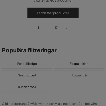
Visar
24
av
406
produkter
Ladda fler produkter
...
1
17
Populära filtreringar
Fotpall beige
Fotpall skinn
Svart fotpall
Fotpall trä
Rund fotpall
Glid ner i soffan på kvällskvisten och vila dina fötter på en bekväm