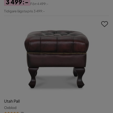
3 499:-
Förr
4 499:-
Pris
Original
Tidigare lägsta pris 3 499:-
Pris
Utah Pall
Oxblod