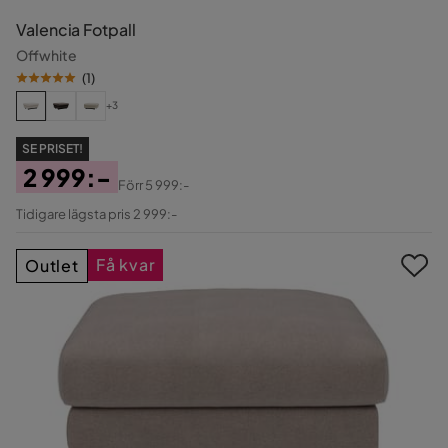
Valencia Fotpall
Offwhite
(
1
)
+3
SE PRISET!
2 999:-
Förr
5 999:-
Pris
Original
Tidigare lägsta pris 2 999:-
Pris
Få kvar
Outlet