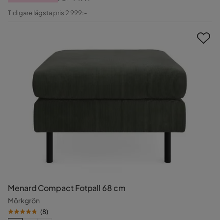
Pris
Original
Tidigare lägsta pris 2 999:-
Pris
Menard Compact Fotpall 68 cm
Mörkgrön
(
8
)