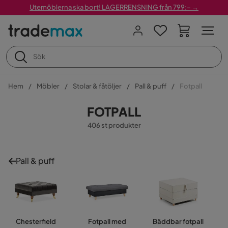
Utemöblerna ska bort! LAGERRENSNING från 799:– →
Hem
Möbler
Stolar & fåtöljer
Pall & puff
Fotpall
FOTPALL
406 st produkter
Pall & puff
Chesterfield
Fotpall med
Bäddbar fotpall