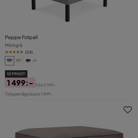
Peppe Fotpall
Mörkgrå
(
24
)
+5
SE PRISET!
1 499:-
Förr
2 199:-
Pris
Original
Tidigare lägsta pris 1 499:-
Pris