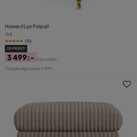
Howard Lyx Fotpall
Grå
(
15
)
SE PRISET!
3 499:-
Förr
4 499:-
Pris
Original
Tidigare lägsta pris 3 499:-
Pris