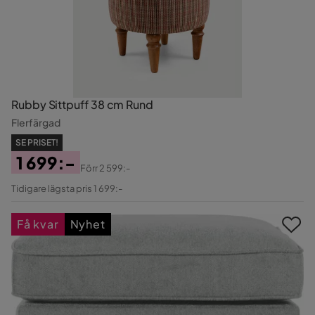
Rubby Sittpuff 38 cm Rund
Flerfärgad
SE PRISET!
1 699:-
Förr
2 599:-
Pris
Original
Tidigare lägsta pris 1 699:-
Pris
Få kvar
Nyhet