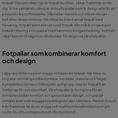
fotpall! Oavsett vilken typ av fotpall du söker, så har Trademax en för
dig. Vi har samlat ett utbud av sköna fotpallar som är designade för att
passa till våra soffmodeller. Välj mellan klassisk och stilren design -
helt efter dina premisser. Här hittar du bland annat fotpall med
förvaring, fotpall i skinn eller en rund fotpall. Vårt mål är att ge dig en
bekväm lösning som passar med hemmets övriga inredning. Svårt att
välja? Kom in till någon av våra butiker för att prova våra fotpallar.
Fotpallar som kombinerar komfort
och design
Lägg upp fötterna på en snygg och bekväm fotpall. Här hittar du
fotpallar i en mängd olika storlekar, modeller, material och färger.
Komplettera din favoritfåtölj eller soffgrupp med en fotpall från
Trademax för extra komfort. Våra fotpallar är formgivna för att
kombinera både komfort och genomtänkt design, och passar
utmärkt även som snygga inredningsdetaljer i ditt hem. Med en fotpall
från Trademax får du en snygg och multifunktionell möbel som gör
under för ditt vardagsrum och din myshörna!