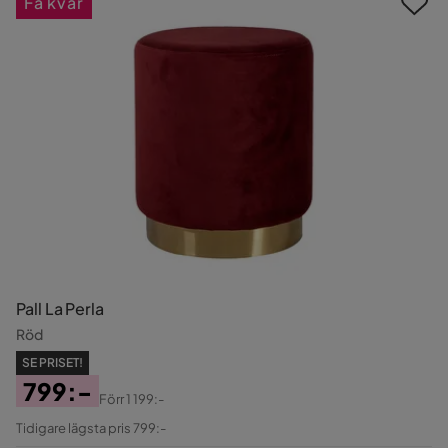
Få kvar
Pall La Perla
Röd
SE PRISET!
799:-
Förr
1 199:-
Pris
Original
Tidigare lägsta pris 799:-
Pris