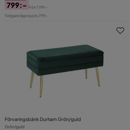
799:-
Förr
1 199:-
Pris
Original
Tidigare lägsta pris 799:-
Pris
Förvaringsbänk Durham Grön/guld
Grön/guld