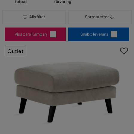
fotpall
förvaring
Sortera efter
Alla filter
Sortera efter
Visa bara Kampanj
Snabb leverans
Outlet