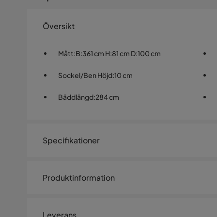
Översikt
Mått
:
B:361 cm H:81 cm D:100 cm
Sockel/Ben Höjd
:
10 cm
Bäddlängd
:
284 cm
Specifikationer
Artikelnummer:
HFN0001712
Produktinformation
Storlek
Bäddbredd
127 cm
Leverans