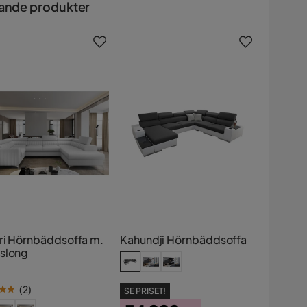
ande produkter
ri Hörnbäddsoffa m.
Kahundji Hörnbäddsoffa
slong
(
2
)
SE PRISET!