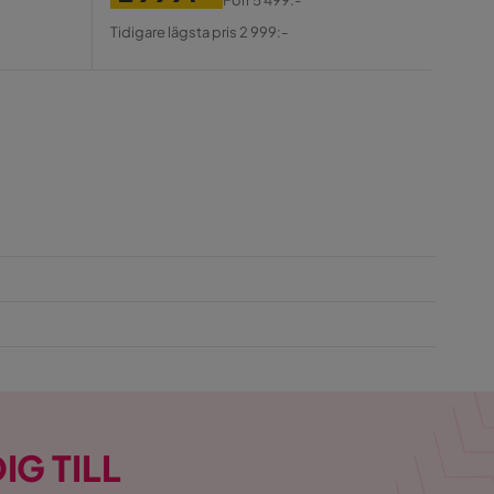
Tidiga
Pris
Original
Pris
Tidigare lägsta pris 2 999:-
Pris
IG TILL