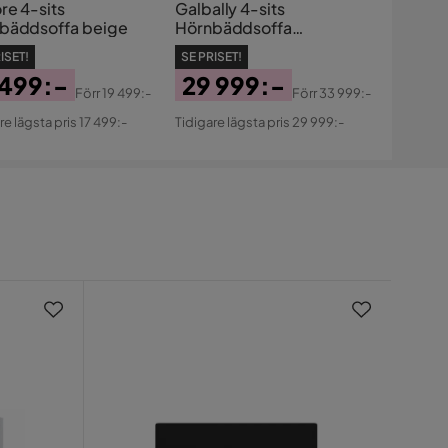
re 4-sits
Galbally 4-sits
bäddsoffa beige
Hörnbäddsoffa
Beige/Light beige
ISET!
SE PRISET!
 499:-
29 999:-
Förr
19 499:-
Förr
33 999:-
s
ginal
Pris
Original
re lägsta pris 17 499:-
Tidigare lägsta pris 29 999:-
s
Pris
Nyhe