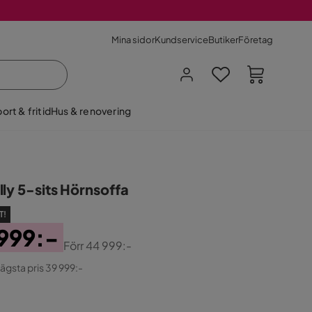
Mina sidor
Kundservice
Butiker
Företag
ort & fritid
Hus & renovering
lly 5-sits Hörnsoffa
T!
999:-
Förr
44 999:-
ginal
lägsta pris 39 999:-