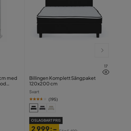
17
Hasin
 cm med
Billingen Komplett Sängpaket
ood
120x200 cm
Traver
Svart
(
195
)
SE PR
OSLAGBART PRIS
99
2 999:-
Pris
Ori
Förr
5 499:-