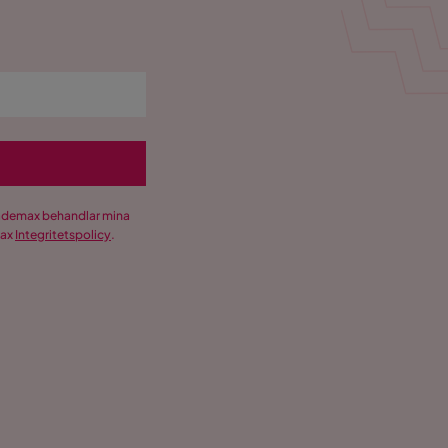
Trademax behandlar mina
max
Integritetspolicy
.