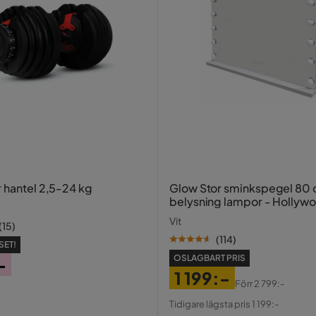
r hantel 2,5-24 kg
Glow Stor sminkspegel 80
belysning lampor - Hollyw
spegel med USB-charging
Vit
(
15
)
(
114
)
SET!
OSLAGBART PRIS
-
1 199:-
Förr
2 799:-
Pris
Original
Tidigare lägsta pris 1 199:-