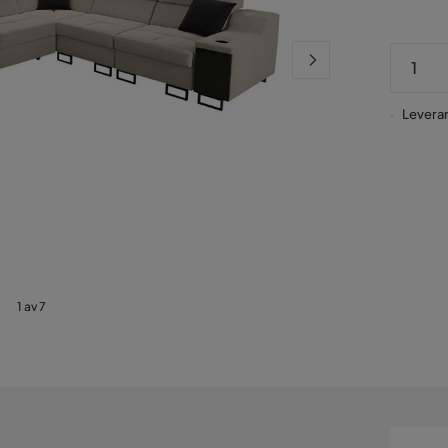
Leveran
1 av 7