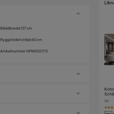
Likn
Bäddbredd
:
127 cm
Ryggstödets höjd
:
60 cm
Artikelnummer
:
HFN0001712
Koto
Schä
Vit