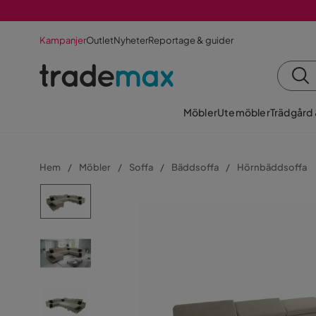
Kampanjer
Outlet
Nyheter
Reportage & guider
Möbler
Utemöbler
Trädgård
Hem
Möbler
Soffa
Bäddsoffa
Hörnbäddsoffa