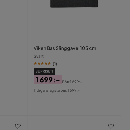
Viken Bas Sänggavel 105 cm
Svart
(
1
)
SE PRISET!
1 699:-
Förr
1 899:-
Pris
Original
Tidigare lägsta pris 1 699:-
Pris