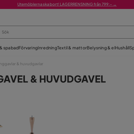
Utemöblerna ska bort! LAGERRENSNING från 799:– →
 & spabad
Förvaring
Inredning
Textil & mattor
Belysning & el
Hushåll
Sp
nggavlar & huvudgavlar
GGAVEL & HUVUDGAVEL