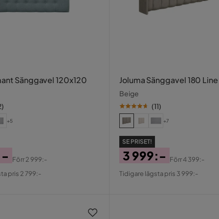
mant Sänggavel 120x120
Joluma Sänggavel 180 Line
Beige
2
)
(
11
)
+5
+7
SE PRISET!
:-
3 999:-
Förr
2 999:-
Förr
4 399:-
al
Pris
Original
ta pris 2 799:-
Tidigare lägsta pris 3 999:-
Pris