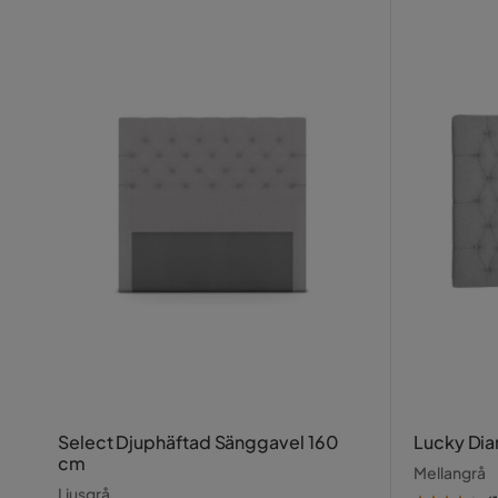
Select Djuphäftad Sänggavel 160
Lucky Di
cm
Mellangrå
Ljusgrå