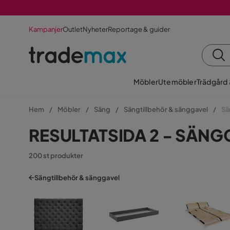
Kampanjer
Outlet
Nyheter
Reportage & guider
Möbler
Utemöbler
Trädgård
Hem
Möbler
Säng
Sängtillbehör & sänggavel
Sä
RESULTATSIDA 2 - SÄN
200 st produkter
Sängtillbehör & sänggavel