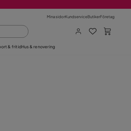
Mina sidor
Kundservice
Butiker
Företag
ort & fritid
Hus & renovering