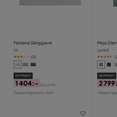
Feldene Sänggavel
Meja Dia
Vit
Ljusblå
(
3
)
(
SE PRISET!
SE PRISET!
1 404:-
2 799
Förr
2 199:-
Pris
Original
Pris
Origin
Tidigare lägsta pris 1 404:-
Tidigare lägs
Pris
Pris