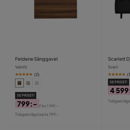
Feldene Sänggavel
Scarlett 
Valnöt
Svart
(
2
)
(
1
SE PRISET!
4 599
SE PRISET!
Pris
Origin
Tidigare lägs
799:-
Pris
Förr
1 199:-
Pris
Original
Tidigare lägsta pris 799:-
Pris