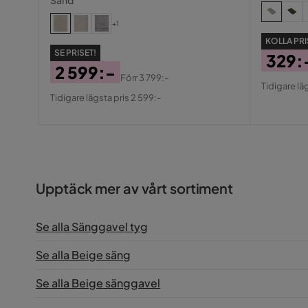
Sand
+1
Henrik L
•
2 år sedan
HL
KOLLA PRI
SE PRISET!
329:
2 599:-
Pris
Origin
Förr
3 799:-
Tidigare lä
Pris
Original
Visa fler recensioner
Pris
Tidigare lägsta pris 2 599:-
Pris
Upptäck mer av vårt sortiment
Se alla Sänggavel tyg
Se alla Beige säng
Se alla Beige sänggavel