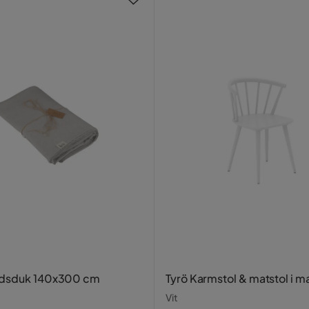
rdsduk 140x300 cm
Tyrö Karmstol & matstol i ma
Vit