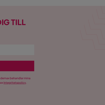
IG TILL
Trademax behandlar mina
max
Integritetspolicy
.