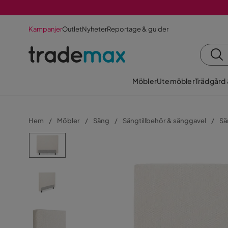
Kampanjer
Outlet
Nyheter
Reportage & guider
Möbler
Utemöbler
Trädgård
Hem
Möbler
Säng
Sängtillbehör & sänggavel
Sä