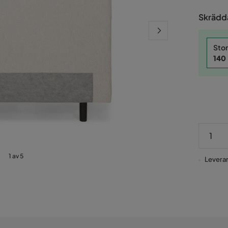
Pris
Skrädda
Stor
140
1 av 5
Leverans