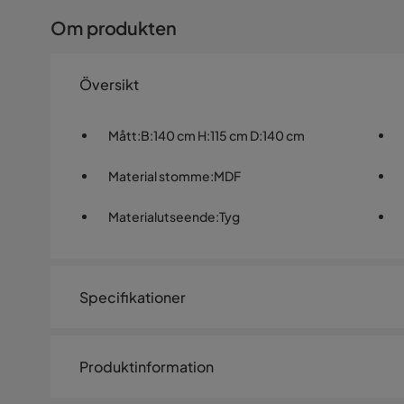
Om produkten
Översikt
Mått
:
B:140 cm H:115 cm D:140 cm
Material stomme
:
MDF
Materialutseende
:
Tyg
Specifikationer
Artikelnummer:
525657
Produktinformation
Storlek