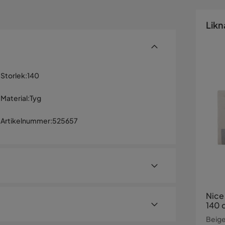
Likn
Storlek
:
140
Material
:
Tyg
Artikelnummer
:
525657
Nice
140 
Beig