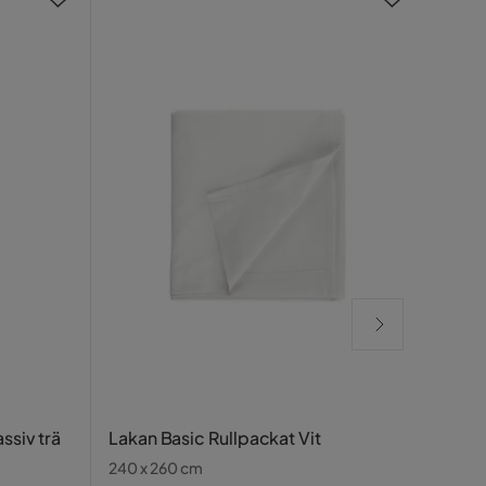
Grad
ssiv trä
Lakan Basic Rullpackat Vit
Förva
240 x 260 cm