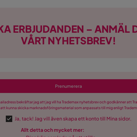
KA ERBJUDANDEN – ANMÄL D
VÅRT NYHETSBREV!
Prenumerera
mailadress bekräftar jag att jag vill ha Trademax nyhetsbrev och godkänner att 
 att kunna skicka marknadsföringsmaterial som anpassats till mig enligt Trade
Ja, tack! Jag vill även skapa ett konto till Mina sidor.
Allt detta och mycket mer: