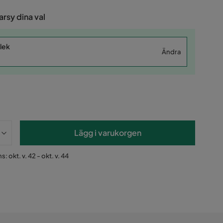
rsy dina val
lek
Ändra
Lägg i varukorgen
: okt. v. 42 - okt. v. 44