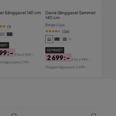
er Sänggavel 140 cm
Davia Sänggavel Sammet
140 cm
e
Beige / Ljus
(
1
)
(
36
)
+1
ISET!
SE PRISET!
199:-
Förr
2 399:-
2 699:-
s
ginal
Förr
2 999:-
re lägsta pris 2 199:-
Pris
Original
s
Tidigare lägsta pris 2 699:-
Pris