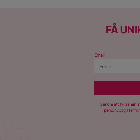
FÅ UNI
Email
Genom att fylla i min 
personuppgifter för