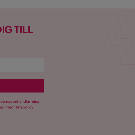
IG TILL
Trademax behandlar mina
max
Integritetspolicy
.