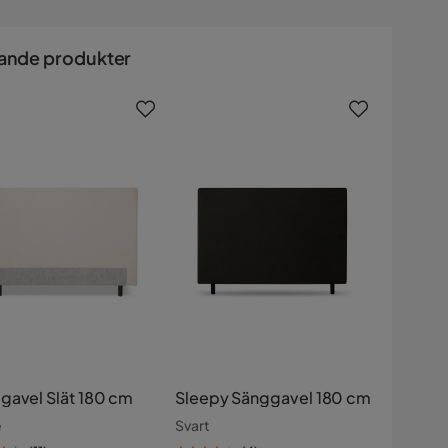
ande produkter
gavel Slät 180 cm
Sleepy Sänggavel 180 cm
e
Svart