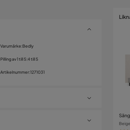
Likn
Varumärke
:
Bedly
Pilling av 1 till 5
:
4 till 5
Artikelnummer
:
1271031
Säng
Beig