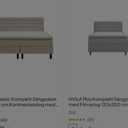
vart/Grå Tyg
Verified by Trustvoice
 ingår.
assic Komplett Sängpaket
HVILA Plus Komplett Säng
 cm Kontinentalsäng med
med Förvaring 120x200 c
 sänggavel
Grå
(
60
)
(
17
)