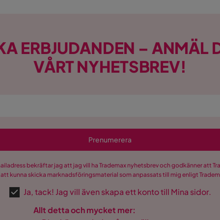
KA ERBJUDANDEN – ANMÄL D
VÅRT NYHETSBREV!
Prenumerera
mailadress bekräftar jag att jag vill ha Trademax nyhetsbrev och godkänner att 
 att kunna skicka marknadsföringsmaterial som anpassats till mig enligt Trade
Ja, tack! Jag vill även skapa ett konto till Mina sidor.
Allt detta och mycket mer: