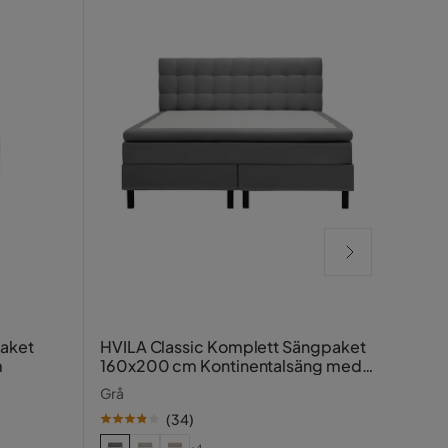
HVIL
paket
HVILA Classic Komplett Sängpaket
180x
m
160x200 cm Kontinentalsäng med
rutad sänggavel
Ljusb
Grå
(
34
)