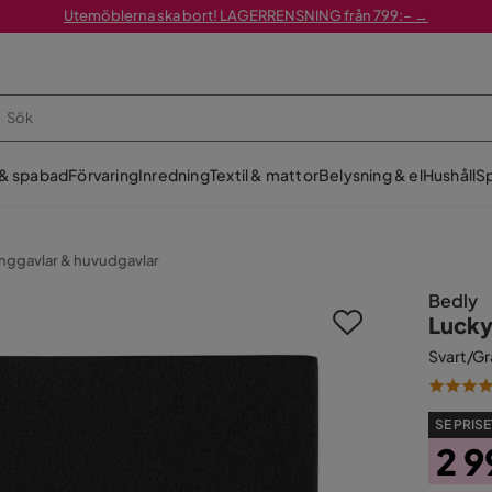
Utemöblerna ska bort! LAGERRENSNING från 799:– →
 & spabad
Förvaring
Inredning
Textil & mattor
Belysning & el
Hushåll
Sp
nggavlar & huvudgavlar
Bedly
Lucky
Svart/Gr
SE PRISE
2 9