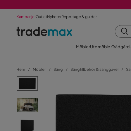
Kampanjer
Outlet
Nyheter
Reportage & guider
Möbler
Utemöbler
Trädgård
Hem
Möbler
Säng
Sängtillbehör & sänggavel
Sä