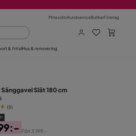
Mina sidor
Kundservice
Butiker
Företag
ort & fritid
Hus & renovering
 Sänggavel Slät 180 cm
å
(
5
)
T!
99:-
Förr
3 199:-