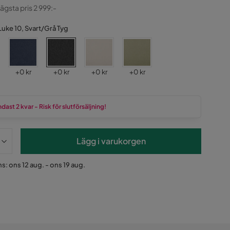
ginal
lägsta pris 2 999:-
Luke 10, Svart/Grå Tyg
Pris
Pris
Pris
Pris
+
0 kr
+
0 kr
+
0 kr
+
0 kr
dast 2 kvar - Risk för slutförsäljning!
Lägg i varukorgen
s: ons 12 aug. - ons 19 aug.