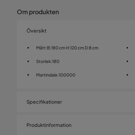
Om produkten
Översikt
Mått
:
B:180 cm H:120 cm D:8 cm
Storlek
:
180
Martindale
:
100000
Specifikationer
Artikelnummer:
1271031
Produktinformation
Storlek