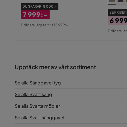
DU SPARAR:
8 000:-
SE PRISET!
7 999:-
6 99
Rabatterat
Tidigare lägsta pris 15 999:-
Pris
Origin
Pris
Tidigare lä
Pris
Upptäck mer av vårt sortiment
Se alla Sänggavel tyg
Se alla Svart säng
Se alla Svarta möbler
Se alla Svart sänggavel