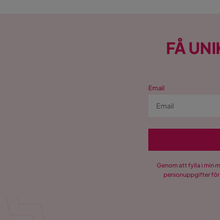
FÅ UNI
Email
Genom att fylla i min 
personuppgifter för