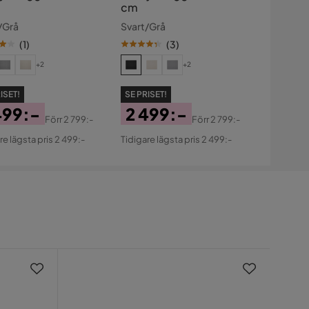
cm
/Grå
Svart/Grå
(
1
)
(
3
)
+2
+2
ISET!
SE PRISET!
499:-
2 499:-
Förr
2 799:-
Förr
2 799:-
s
ginal
Pris
Original
re lägsta pris 2 499:-
Tidigare lägsta pris 2 499:-
s
Pris