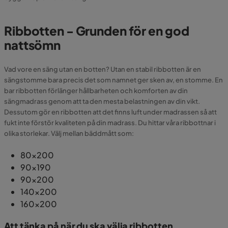
Ribbotten - Grunden för en god
nattsömn
Vad vore en säng utan en botten? Utan en stabil ribbotten är en
sängstomme bara precis det som namnet ger sken av, en stomme. En
bar ribbotten förlänger hållbarheten och komforten av din
sängmadrass genom att ta den mesta belastningen av din vikt.
Dessutom gör en ribbotten att det finns luft under madrassen så att
fukt inte förstör kvaliteten på din madrass. Du hittar våra ribbottnar i
olika storlekar. Välj mellan bäddmått som:
80x200
90x190
90x200
140x200
160x200
Att tänka på när du ska välja ribbotten