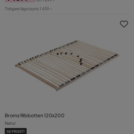
Pris
Original
Tidigare lägsta pris 1 439:-
Pris
Bromz Ribbotten 120x200
Natur
SE PRISET!