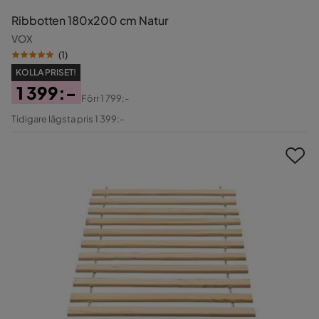
Ribbotten 180x200 cm Natur
VOX
(
1
)
KOLLA PRISET!
1 399:-
Förr
1 799:-
Pris
Original
Tidigare lägsta pris 1 399:-
Pris