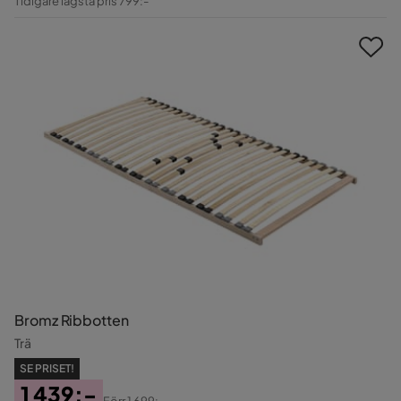
Tidigare lägsta pris 799:-
Pris
Bromz Ribbotten
Trä
SE PRISET!
1 439:-
Förr
1 699:-