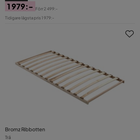
1 979:-
Förr
2 499:-
Pris
Original
Tidigare lägsta pris 1 979:-
Pris
Bromz Ribbotten
Trä