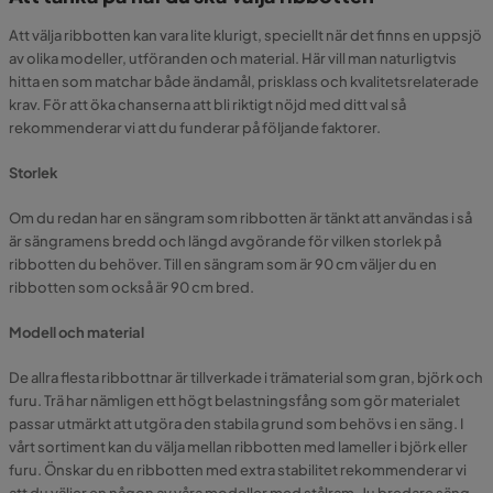
Att välja ribbotten kan vara lite klurigt, speciellt när det finns en uppsjö
av olika modeller, utföranden och material. Här vill man naturligtvis
hitta en som matchar både ändamål, prisklass och kvalitetsrelaterade
krav. För att öka chanserna att bli riktigt nöjd med ditt val så
rekommenderar vi att du funderar på följande faktorer.
Storlek
Om du redan har en sängram som ribbotten är tänkt att användas i så
är sängramens bredd och längd avgörande för vilken storlek på
ribbotten du behöver. Till en sängram som är 90 cm väljer du en
ribbotten som också är 90 cm bred.
Modell och material
De allra flesta ribbottnar är tillverkade i trämaterial som gran, björk och
furu. Trä har nämligen ett högt belastningsfång som gör materialet
passar utmärkt att utgöra den stabila grund som behövs i en säng. I
vårt sortiment kan du välja mellan ribbotten med lameller i björk eller
furu. Önskar du en ribbotten med extra stabilitet rekommenderar vi
att du väljer en någon av våra modeller med stålram. Ju bredare säng