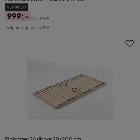
SE PRISET!
999:-
Förr
1 499:-
Pris
Original
Tidigare lägsta pris 999:-
Pris
Ribbotten 26 ribbor 90x200 cm