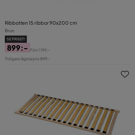
Ribbotten 15 ribbor 90x200 cm
Brun
SE PRISET!
899:-
Förr
1 199:-
Pris
Original
Tidigare lägsta pris 899:-
Pris