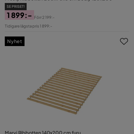
SE PRISET!
1 899:-
Förr
2 199:-
Pris
Original
Tidigare lägsta pris 1 899:-
Pris
Nyhet
Marvi Ribbotten 140x200 cm furu