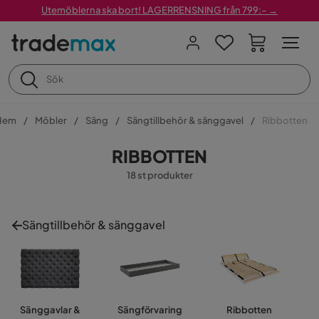
Utemöblerna ska bort! LAGERRENSNING från 799:– →
Hem
Möbler
Säng
Sängtillbehör & sänggavel
Ribbotten
RIBBOTTEN
18 st produkter
Sängtillbehör & sänggavel
Sänggavlar &
Sängförvaring
Ribbotten