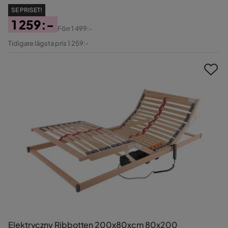
SE PRISET!
1 259:-
Förr
1 499:-
Pris
Original
Tidigare lägsta pris 1 259:-
Pris
Elektryczny Ribbotten 200x80xcm 80x200