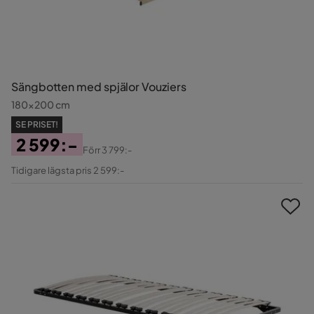
Sängbotten med spjälor Vouziers
180x200 cm
SE PRISET!
2 599:-
Förr
3 799:-
Pris
Original
Tidigare lägsta pris 2 599:-
Pris