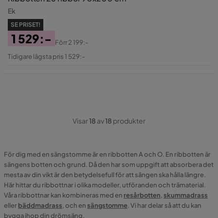
Ek
SE PRISET!
1 529:-
Förr
2 199:-
Pris
Original
Tidigare lägsta pris 1 529:-
Pris
Visar
18
av
18
produkter
För dig med en sängstomme är en ribbotten A och O. En ribbotten är
sängens botten och grund. Då den har som uppgift att absorbera det
mesta av din vikt är den betydelsefull för att sängen ska hålla längre.
Här hittar du ribbottnar i olika modeller, utföranden och trämaterial.
Våra ribbottnar kan kombineras med en
resårbotten
,
skummadrass
eller
bäddmadrass
, och en
sängstomme
. Vi har delar så att du kan
bygga ihop din drömsäng.