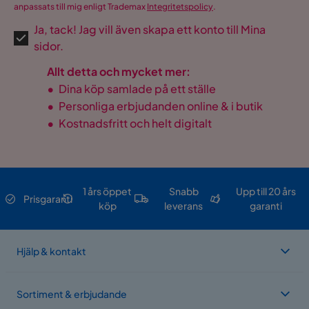
anpassats till mig enligt Trademax
Integritetspolicy
.
Ja, tack! Jag vill även skapa ett konto till Mina
sidor.
Allt detta och mycket mer:
•
Dina köp samlade på ett ställe
•
Personliga erbjudanden online & i butik
•
Kostnadsfritt och helt digitalt
1 års öppet
Snabb
Upp till 20 års
Prisgaranti
köp
leverans
garanti
Hjälp & kontakt
Sortiment & erbjudande