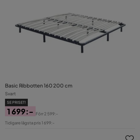
Basic Ribbotten 160 200 cm
Svart
SE PRISET!
1 699:-
Förr
2 599:-
Pris
Original
Tidigare lägsta pris 1 699:-
Pris