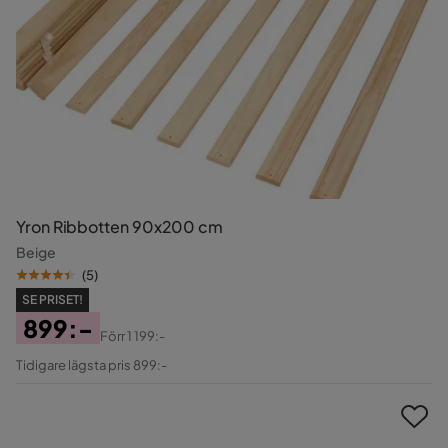
Yron Ribbotten 90x200 cm
Beige
(
5
)
SE PRISET!
899:-
Förr
1 199:-
Pris
Original
Tidigare lägsta pris 899:-
Pris