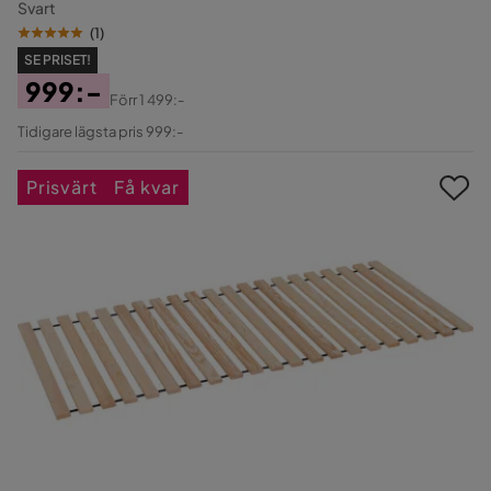
Svart
(
1
)
SE PRISET!
999:-
Förr
1 499:-
Pris
Original
Tidigare lägsta pris 999:-
Pris
Prisvärt
Få kvar