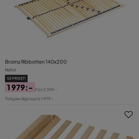
Bromz Ribbotten 140x200
Natur
SE PRISET!
1 979:-
Förr
2 399:-
Pris
Original
Tidigare lägsta pris 1 979:-
Pris