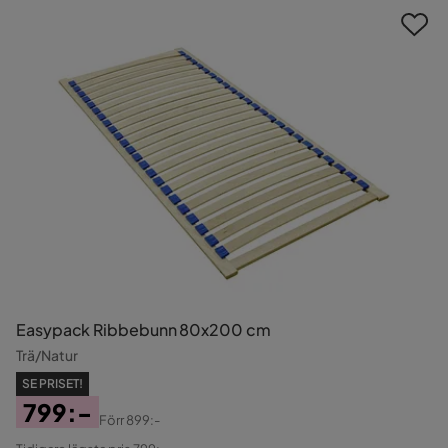
Easypack Ribbebunn 80x200 cm
Trä/Natur
SE PRISET!
799:-
Förr
899:-
Pris
Original