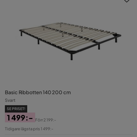
Basic Ribbotten 140 200 cm
Svart
SE PRISET!
1 499:-
Förr
2 199:-
Pris
Original
Tidigare lägsta pris 1 499:-
Pris