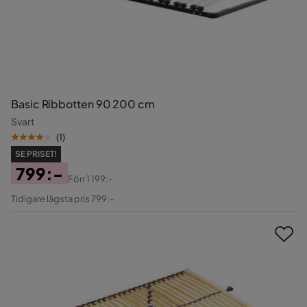
Basic Ribbotten 90 200 cm
Svart
(
1
)
SE PRISET!
799:-
Förr
1 199:-
Pris
Original
Tidigare lägsta pris 799:-
Pris