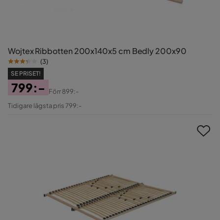
Wojtex Ribbotten 200x140x5 cm Bedly 200x90
(
3
)
SE PRISET!
799:-
Förr
899:-
Pris
Original
Tidigare lägsta pris 799:-
Pris