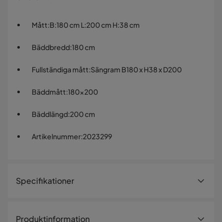
Mått
:
B:180 cm L:200 cm H:38 cm
Bäddbredd
:
180 cm
Fullständiga mått
:
Sängram B180 x H38 x D200
Bäddmått
:
180x200
Bäddlängd
:
200 cm
Artikelnummer
:
2023299
Specifikationer
Artikelnummer:
2023299
Produktinformation
Storlek