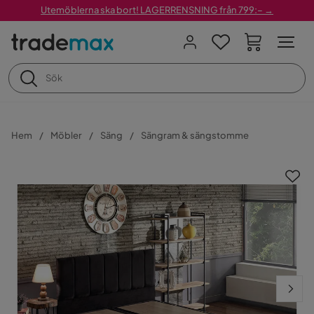
Utemöblerna ska bort! LAGERRENSNING från 799:– →
Hem
Möbler
Säng
Sängram & sängstomme