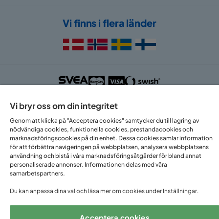
Vi finns i flera länder
Vi bryr oss om din integritet
Följ oss på:
Genom att klicka på "Acceptera cookies" samtycker du till lagring av
nödvändiga cookies, funktionella cookies, prestandacookies och
marknadsföringscookies på din enhet. Dessa cookies samlar information
för att förbättra navigeringen på webbplatsen, analysera webbplatsens
Copyright © 2025 Home Furnishing Nordic AB
användning och bistå i våra marknadsföringsåtgärder för bland annat
personaliserade annonser. Informationen delas med våra
samarbetspartners.
Du kan anpassa dina val och läsa mer om cookies under Inställningar.
Acceptera cookies