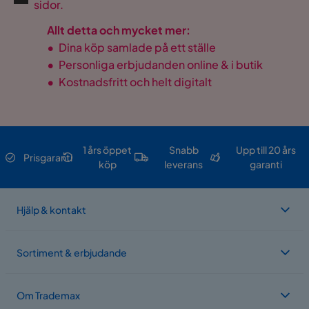
sidor.
Allt detta och mycket mer:
•
Dina köp samlade på ett ställe
•
Personliga erbjudanden online & i butik
•
Kostnadsfritt och helt digitalt
1 års öppet
Snabb
Upp till 20 års
Prisgaranti
köp
leverans
garanti
Hjälp & kontakt
Sortiment & erbjudande
Om Trademax