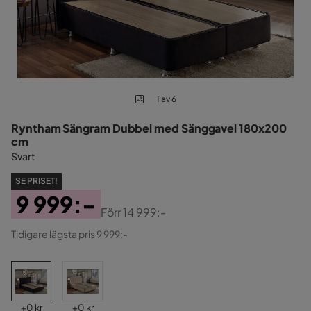
1 av 6
Ryntham Sängram Dubbel med Sänggavel 180x200
cm
Svart
SE PRISET!
9 999:-
Förr
14 999:-
Pris
Original
Tidigare lägsta pris 9 999:-
Pris
Pris
Pris
+
0 kr
+
0 kr