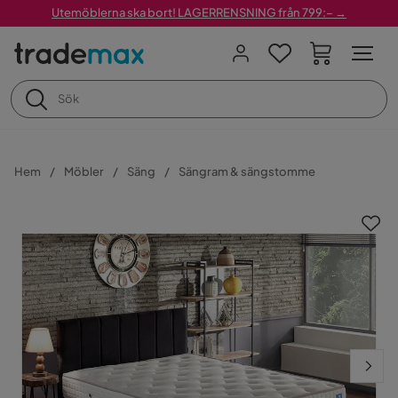
Utemöblerna ska bort! LAGERRENSNING från 799:– →
Hem
Möbler
Säng
Sängram & sängstomme