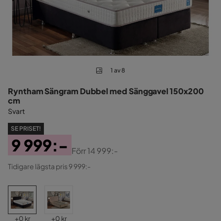
1 av 8
Ryntham Sängram Dubbel med Sänggavel 150x200
cm
Svart
SE PRISET!
9 999:-
Förr
14 999:-
Pris
Original
Tidigare lägsta pris 9 999:-
Pris
Pris
Pris
+
0 kr
+
0 kr