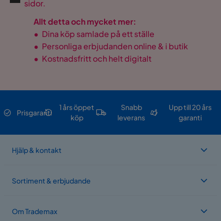
sidor.
Allt detta och mycket mer:
•
Dina köp samlade på ett ställe
•
Personliga erbjudanden online & i butik
•
Kostnadsfritt och helt digitalt
1 års öppet
Snabb
Upp till 20 års
Prisgaranti
köp
leverans
garanti
Hjälp & kontakt
Sortiment & erbjudande
Om Trademax