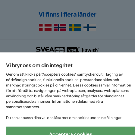
Vi finns i flera länder
Vi bryr oss om din integritet
Följ oss på:
Genom att klicka på "Acceptera cookies" samtycker du till lagring av
nödvändiga cookies, funktionella cookies, prestandacookies och
marknadsföringscookies på din enhet. Dessa cookies samlar information
för att förbättra navigeringen på webbplatsen, analysera webbplatsens
Copyright © 2025 Home Furnishing Nordic AB
användning och bistå i våra marknadsföringsåtgärder för bland annat
personaliserade annonser. Informationen delas med våra
samarbetspartners.
Du kan anpassa dina val och läsa mer om cookies under Inställningar.
Acceptera cookies