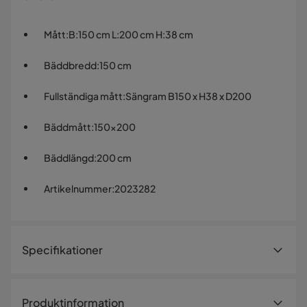
Mått
:
B:150 cm L:200 cm H:38 cm
Bäddbredd
:
150 cm
Fullständiga mått
:
Sängram B150 x H38 x D200
Bäddmått
:
150x200
Bäddlängd
:
200 cm
Artikelnummer
:
2023282
Specifikationer
Artikelnummer:
2023282
Produktinformation
Storlek