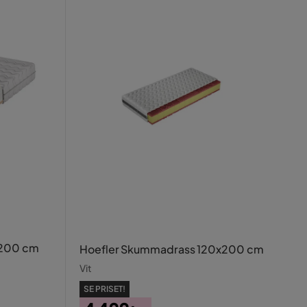
x200 cm
Hoefler Skummadrass 120x200 cm
Vit
SE PRISET!