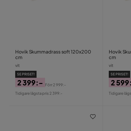
Hovik Skummadrass soft 120x200
Hovik Sk
cm
cm
vit
vit
SE PRISET!
SE PRISET!
2 399:-
2 599
Förr
2 999:-
Pris
Original
Pris
Origin
Tidigare lägsta pris 2 399:-
Tidigare lägs
Pris
Pris