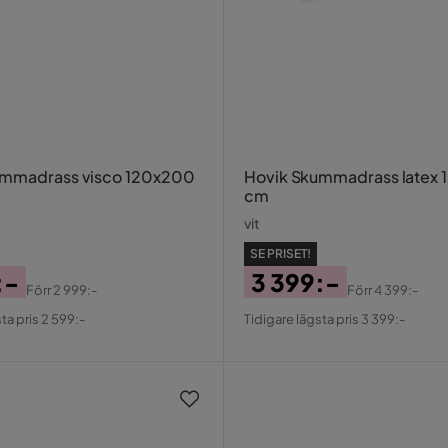
ummadrass visco 120x200
Hovik Skummadrass latex
cm
vit
SE PRISET!
:-
3 399:-
Förr
2 999:-
Förr
4 399:-
al
Pris
Original
ta pris 2 599:-
Tidigare lägsta pris 3 399:-
Pris