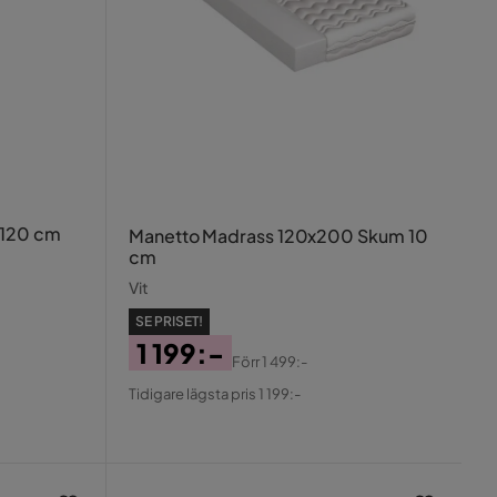
120 cm
Manetto Madrass 120x200 Skum 10
cm
Vit
SE PRISET!
1 199:-
Förr
1 499:-
Pris
Original
Tidigare lägsta pris 1 199:-
Pris