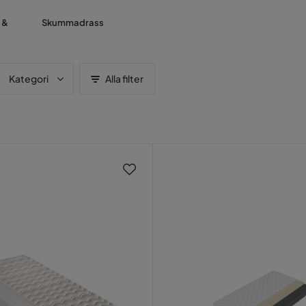
 &
Skummadrass
Kategori
Alla filter