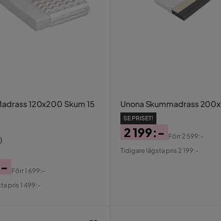
Madrass 120x200 Skum 15
Unona Skummadrass 200x
SE PRISET!
2 199:-
Förr
2 599:-
)
Pris
Original
Tidigare lägsta pris 2 199:-
Pris
:-
Förr
1 699:-
al
ta pris 1 499:-