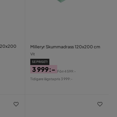
 120x200
Milleryr Skummadrass 120x200 cm
Vit
SE PRISET!
3 999:-
Förr
4 599:-
Pris
Original
Tidigare lägsta pris 3 999:-
Pris