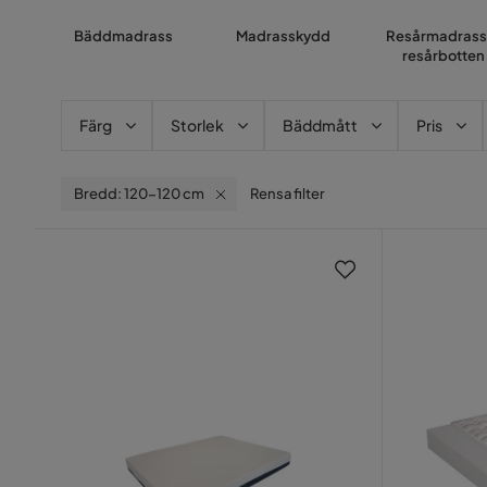
Bäddmadrass
Madrasskydd
Resårmadrass
resårbotten
Färg
Storlek
Bäddmått
Pris
Bredd: 120-120 cm
Rensa filter