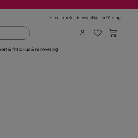
Mina sidor
Kundservice
Butiker
Företag
ort & fritid
Hus & renovering