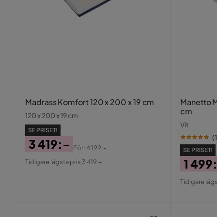
Madrass Komfort 120 x 200 x 19 cm
Manetto 
cm
120 x 200 x 19 cm
Vit
SE PRISET!
(
1
3 419:-
Förr
4 199:-
SE PRISET!
Pris
Original
1 499
Tidigare lägsta pris 3 419:-
Pris
Pris
Origin
Tidigare lägs
Pris