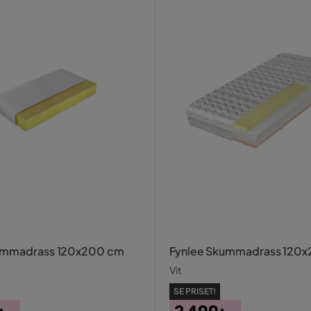
ummadrass 120x200 cm
Fynlee Skummadrass 120
Vit
SE PRISET!