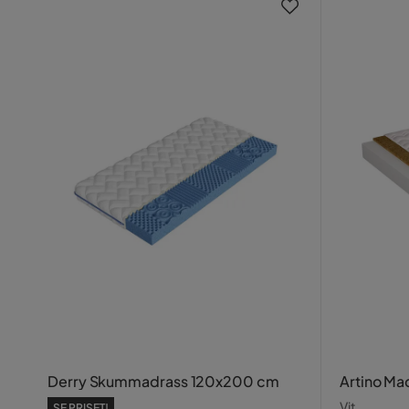
Derry Skummadrass 120x200 cm
Artino M
Vit
SE PRISET!