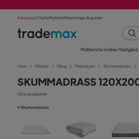
Kampanjer
Outlet
Nyheter
Reportage & guider
Möbler
Utemöbler
Trädgård
Hem
Möbler
Säng
Madrasser
Skummadrass
SKUMMADRASS 120X20
20 st produkter
Skummadrass