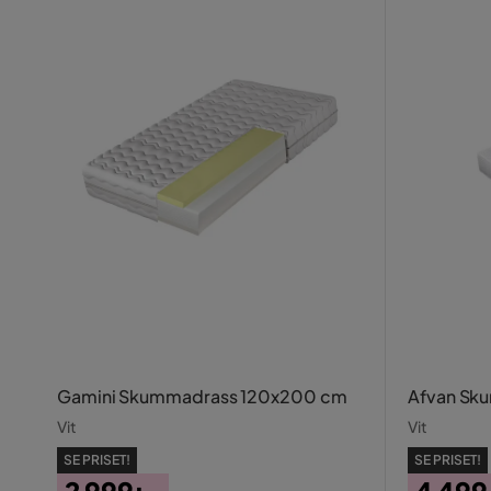
Gamini Skummadrass 120x200 cm
Afvan Sk
Vit
Vit
SE PRISET!
SE PRISET!