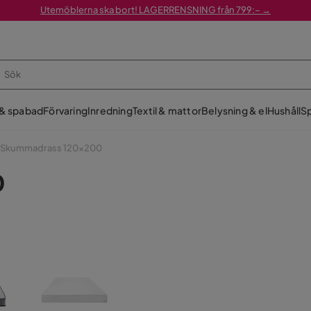
Utemöblerna ska bort! LAGERRENSNING från 799:– →
 & spabad
Förvaring
Inredning
Textil & mattor
Belysning & el
Hushåll
Sp
Skummadrass 120x200
0