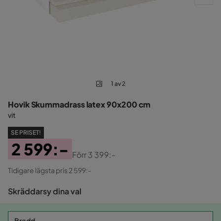
1 av 2
Hovik Skummadrass latex 90x200 cm
vit
SE PRISET!
2 599:-
Förr
3 399:-
Pris
Original
Tidigare lägsta pris 2 599:-
Pris
Skräddarsy dina val
Bredd