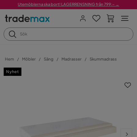
Utemöblerna ska bort! LAGERRENSNING från 799:– →
Hem
Möbler
Säng
Madrasser
Skummadrass
Nyhet