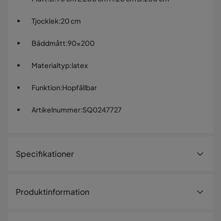
Tjocklek
:
20 cm
Bäddmått
:
90x200
Materialtyp
:
latex
Funktion
:
Hopfällbar
Artikelnummer
:
SQ0247727
Specifikationer
Artikelnummer:
SQ0247727
Produktinformation
Storlek
CULTURE 20 LATEX H3 rullmadrass –
Höjd
20 cm