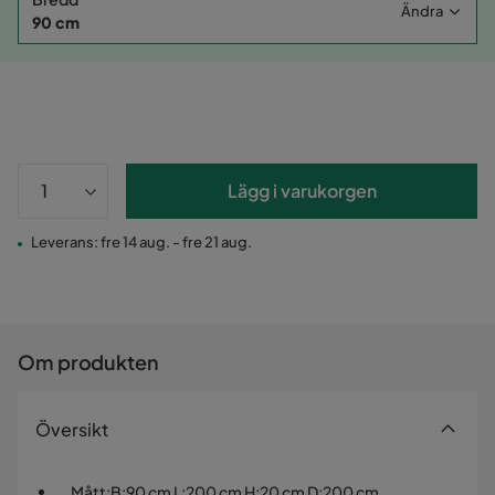
Ändra
90 cm
Lägg i varukorgen
Leverans: fre 14 aug. - fre 21 aug.
Om produkten
Översikt
Mått
:
B:90 cm L:200 cm H:20 cm D:200 cm