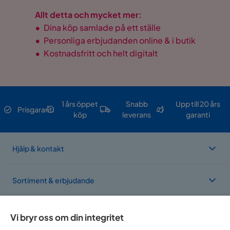
Allt detta och mycket mer:
•
Dina köp samlade på ett ställe
•
Personliga erbjudanden online & i butik
•
Kostnadsfritt och helt digitalt
1 års öppet
Snabb
Upp till 20 års
Prisgaranti
köp
leverans
garanti
Hjälp & kontakt
Sortiment & erbjudande
Om Trademax
Vi bryr oss om din integritet