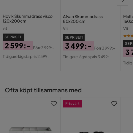
Färg
Vit
Hovik Skummadrass visco
Afvan Skummadrass
Malt
120x200 cm
80x200 cm
160x
Färgnamn
vit
vit
Vit
Vit
Fasthetsgrad
Fast
SE PRISET!
SE PRISET!
2 599:-
3 499:-
SE P
Förr
2 999:-
Förr
3 999:-
Utseende
klassiskt
3 
Pris
Original
Pris
Original
Tidigare lägsta pris 2 599:-
Tidigare lägsta pris 3 499:-
Pri
Or
Pris
Pris
Serie
Tidig
Pri
Ofta köpt tillsammans med
Prisvärt