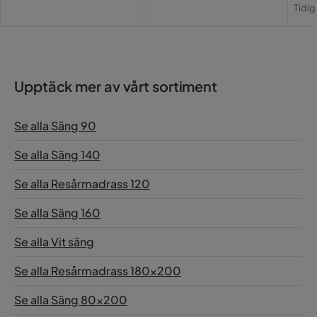
Pri
Or
Okej
Tidig
Nöjd
Pri
Översatt från norska
•
Visa original
2 år sedan
Upptäck mer av vårt sortiment
Nina B
NB
Se alla Säng 90
En bra och högkvalitativ madrass.
Se alla Säng 140
Översatt från finska
•
Visa original
3 år sedan
Se alla Resårmadrass 120
Lisbeth
Se alla Säng 160
L
Se alla Vit säng
mycket bra madrass. mycket bättre i ryggen
Se alla Resårmadrass 180x200
Översatt från norska
•
Visa original
5 år sedan
Se alla Säng 80x200