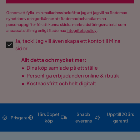
Genom att fylla i min mailadress bekräftar jag att jag vill ha Trademax
nyhetsbrev och godkänner att Trademax behandlar mina
personuppgifter för att kunna skicka marknadsföringsmaterial som
anpassats till mig enligt Trademax
Integritetspolicy
.
Ja, tack! Jag vill även skapa ett konto till Mina
sidor.
Allt detta och mycket mer:
•
Dina köp samlade på ett ställe
•
Personliga erbjudanden online & i butik
•
Kostnadsfritt och helt digitalt
1 års öppet
Snabb
Upp till 20 års
Prisgaranti
köp
leverans
garanti