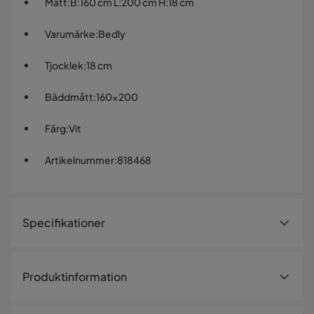
Mått
:
B:160 cm L:200 cm H:18 cm
Varumärke
:
Bedly
Tjocklek
:
18 cm
Bäddmått
:
160x200
Färg
:
Vit
Artikelnummer
:
818468
Specifikationer
Artikelnummer:
818468
Produktinformation
Storlek
Lowell Resårmadrass 160x200 cm - Vit
Höjd
18 cm