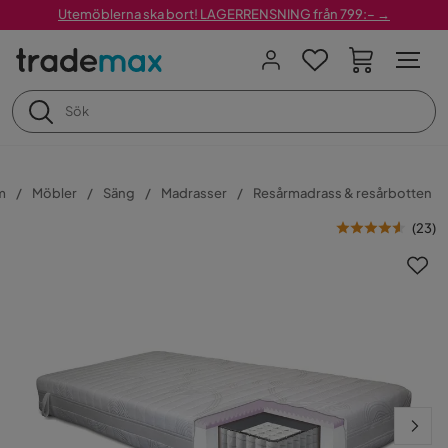
Utemöblerna ska bort! LAGERRENSNING från 799:– →
m
Möbler
Säng
Madrasser
Resårmadrass & resårbotten
(
23
)