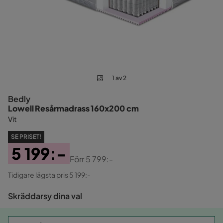
1 av 2
Bedly
Lowell Resårmadrass 160x200 cm
Vit
SE PRISET!
5 199:-
Förr
5 799:-
Pris
Original
Tidigare lägsta pris 5 199:-
Pris
Skräddarsy dina val