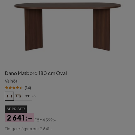
Dano Matbord 180 cm Oval
Valnöt
(
14
)
+3
SE PRISET!
2 641:-
Förr
4 399:-
Pris
Original
Tidigare lägsta pris 2 641:-
Pris