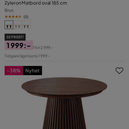
Zyleron Matbord oval 185 cm
Brun
(
5
)
SE PRISET!
1 999:-
Förr
2 999:-
Pris
Original
Tidigare lägsta pris 1 999:-
Pris
-38%
Nyhet