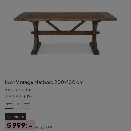
Lyon Vintage Matbord 200x100 cm
Vintage Natur
(
119
)
SE PRISET!
5 999:-
Förr
7 999:-