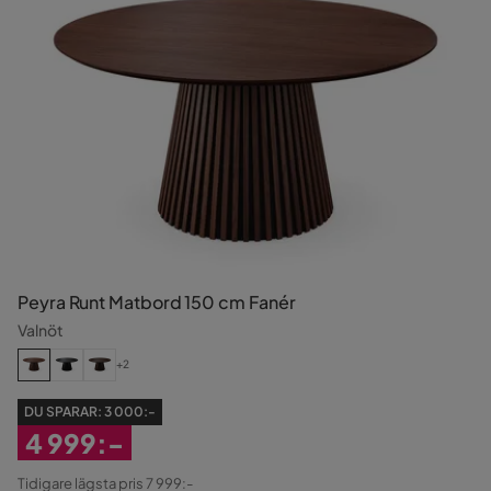
Peyra Runt Matbord 150 cm Fanér
Valnöt
+2
DU SPARAR:
3 000:-
4 999:-
Rabatterat
Tidigare lägsta pris 7 999:-