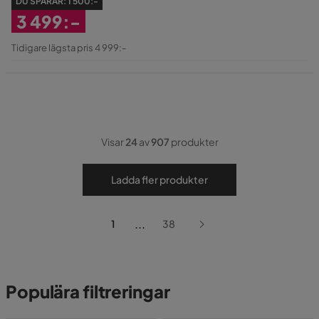
DU SPARAR:
1 500:-
3 499:-
Rabatterat
Tidigare lägsta pris 4 999:-
Pris
Visar
24
av
907
produkter
Ladda fler produkter
...
1
38
Populära filtreringar