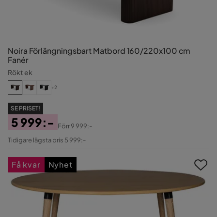
Noira Förlängningsbart Matbord 160/220x100 cm
Fanér
Rökt ek
+2
SE PRISET!
5 999:-
Förr
9 999:-
Pris
Original
Tidigare lägsta pris 5 999:-
Pris
Få kvar
Nyhet