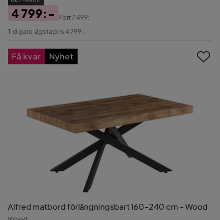
4 799:-
Förr
7 499:-
Pris
Original
Tidigare lägsta pris 4 799:-
Pris
Få kvar
Nyhet
Alfred matbord förlängningsbart 160-240 cm - Wood
Wood