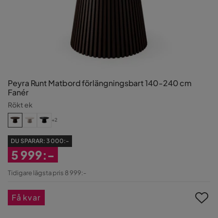
Peyra Runt Matbord förlängningsbart 140-240 cm
Fanér
Rökt ek
+2
DU SPARAR:
3 000:-
5 999:-
Rabatterat
Tidigare lägsta pris 8 999:-
Pris
Få kvar