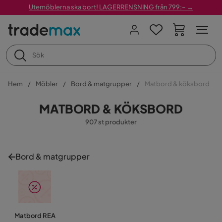
Utemöblerna ska bort! LAGERRENSNING från 799:– →
Hem
Möbler
Bord & matgrupper
Matbord & köksbord
MATBORD & KÖKSBORD
907 st produkter
Bord & matgrupper
Matbord REA