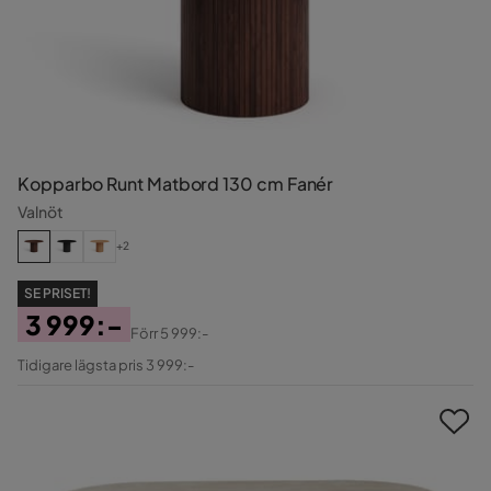
Kopparbo Runt Matbord 130 cm Fanér
Valnöt
+2
SE PRISET!
3 999:-
Förr
5 999:-
Pris
Original
Tidigare lägsta pris 3 999:-
Pris