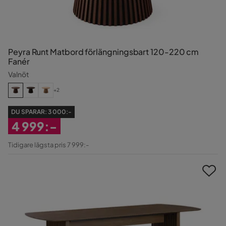
Peyra Runt Matbord förlängningsbart 120-220 cm
Fanér
Valnöt
+2
DU SPARAR:
3 000:-
4 999:-
Rabatterat
Tidigare lägsta pris 7 999:-
Pris