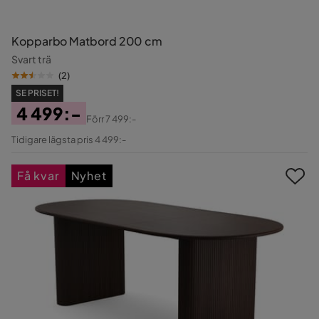
Kopparbo Matbord 200 cm
Svart trä
(
2
)
SE PRISET!
4 499:-
Förr
7 499:-
Pris
Original
Tidigare lägsta pris 4 499:-
Pris
Få kvar
Nyhet