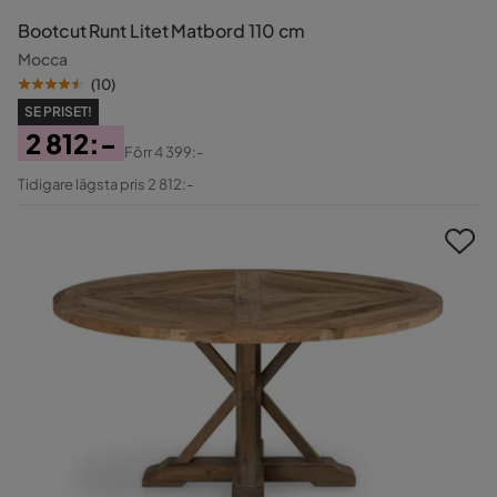
Bootcut Runt Litet Matbord 110 cm
Mocca
(
10
)
SE PRISET!
2 812:-
Förr
4 399:-
Pris
Original
Tidigare lägsta pris 2 812:-
Pris