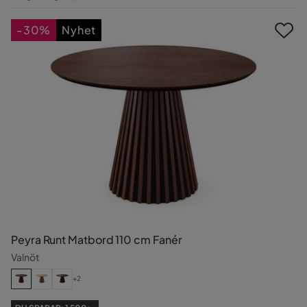
Pris
-30%
Nyhet
Peyra Runt Matbord 110 cm Fanér
Valnöt
+2