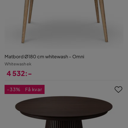
Matbord Ø180 cm whitewash - Omni
Whitewash ek
4 532:-
Pris
-33%
Få kvar