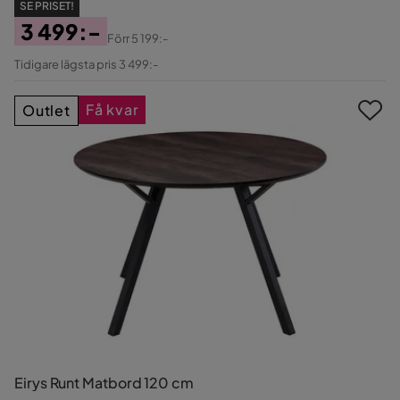
SE PRISET!
3 499:-
Förr
5 199:-
Pris
Original
Tidigare lägsta pris 3 499:-
Pris
Få kvar
Outlet
Eirys Runt Matbord 120 cm