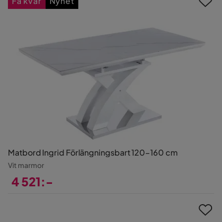
Få kvar
Nyhet
Matbord Ingrid Förlängningsbart 120–160 cm
Vit marmor
4 521:-
Pris