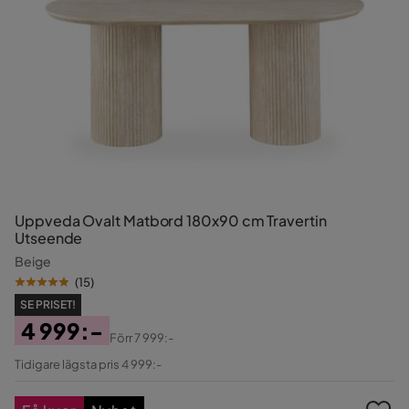
Uppveda Ovalt Matbord 180x90 cm Travertin
Utseende
Beige
(
15
)
SE PRISET!
4 999:-
Förr
7 999:-
Pris
Original
Tidigare lägsta pris 4 999:-
Pris