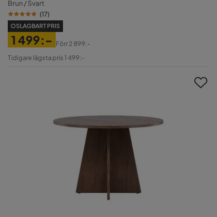
Brun / Svart
(
17
)
OSLAGBART PRIS
1 499:-
Förr
2 899:-
Pris
Original
Tidigare lägsta pris 1 499:-
Pris