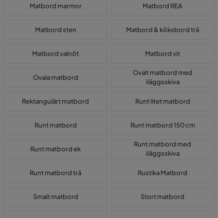
Matbord marmor
Matbord REA
Matbord sten
Matbord & köksbord trä
Matbord valnöt
Matbord vit
Ovalt matbord med
Ovala matbord
iläggsskiva
Rektangulärt matbord
Runt litet matbord
Runt matbord
Runt matbord 150 cm
Runt matbord med
Runt matbord ek
iläggsskiva
Runt matbord trä
Rustika Matbord
Smalt matbord
Stort matbord