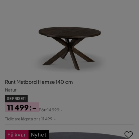
Runt Matbord Hemse 140 cm
Natur
SE PRISET!
11 499:-
Förr
14 999:-
Pris
Original
Tidigare lägsta pris 11 499:-
Pris
Få kvar
Nyhet