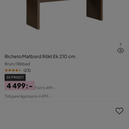
7
Richeto Matbord Rökt Ek 210 cm
Brun / Ribbad
(
23
)
SE PRISET!
4 499:-
Förr
5 499:-
Pris
Original
Tidigare lägsta pris 4 499:-
Pris