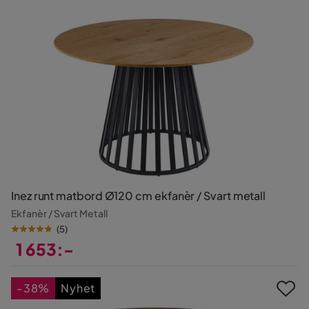
Inez runt matbord Ø120 cm ekfanèr / Svart metall
Ekfanèr / Svart Metall
(
5
)
1 653:-
Pris
-38%
Nyhet