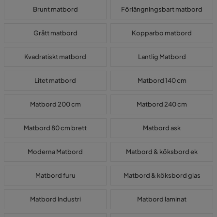
Brunt matbord
Förlängningsbart matbord
Grått matbord
Kopparbo matbord
Kvadratiskt matbord
Lantlig Matbord
Litet matbord
Matbord 140 cm
Matbord 200 cm
Matbord 240 cm
Matbord 80 cm brett
Matbord ask
Moderna Matbord
Matbord & köksbord ek
Matbord furu
Matbord & köksbord glas
Matbord Industri
Matbord laminat