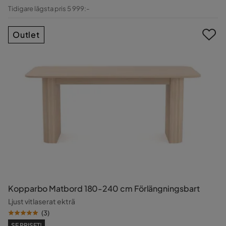
Pris
Original
Tidigare lägsta pris 5 999:-
Pris
Outlet
Kopparbo Matbord 180-240 cm Förlängningsbart
Ljust vitlaserat ekträ
(
3
)
SE PRISET!