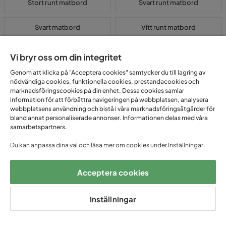
Stort runt matbord
Svart runt matbord
Svart matbord
Vitt runt matbord
Vi bryr oss om din integritet
Billiga matbord & köksbord och ett enormt
sortiment
Genom att klicka på "Acceptera cookies" samtycker du till lagring av
nödvändiga cookies, funktionella cookies, prestandacookies och
marknadsföringscookies på din enhet. Dessa cookies samlar
Matbordet, möbeln som samlar familjen, håller ihop rummet och tar
information för att förbättra navigeringen på webbplatsen, analysera
stöten av allt från vardagsmiddagar till barnens läxor. Hos Trademax
webbplatsens användning och bistå i våra marknadsföringsåtgärder för
hittar du köksbord i trä, laminat och glas från 80 cm upp till 240 cm,
bland annat personaliserade annonser. Informationen delas med våra
alltid till prispressade priser med prisgaranti.
samarbetspartners.
Börja med storleken
Du kan anpassa dina val och läsa mer om cookies under Inställningar.
Såhär, börja med att mäta upp hur mycket plats du har hemma. Som
Acceptera cookies
tumregel brukar man säga att det behövs minst 80 cm från
bordskanten till väggen eller andra möbler, då får
stolarna
plats och
man kan gå bakom utan att tränga sig fram. Räkna med cirka 60 cm per
Inställningar
person runt bordet så alla får plats bekvämt. Ett matbord på minst 120
cm brukar funka bra till 4 personer, för sex personer kan du tänka att