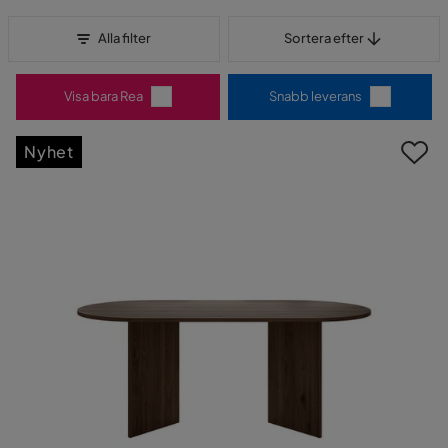
Sortera efter
Alla filter
Sortera efter
Visa bara Rea
Snabb leverans
Nyhet