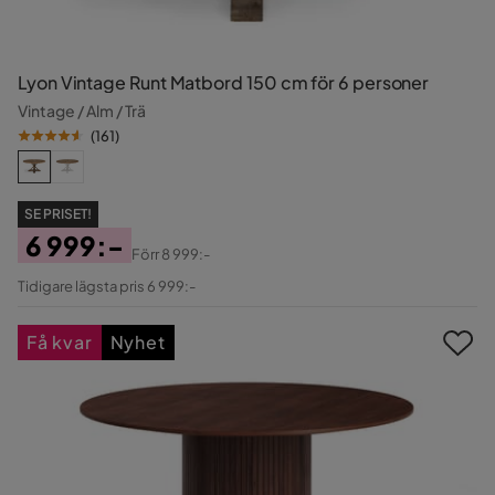
Lyon Vintage Runt Matbord 150 cm för 6 personer
Vintage / Alm / Trä
(
161
)
SE PRISET!
6 999:-
Förr
8 999:-
Pris
Original
Tidigare lägsta pris 6 999:-
Pris
Få kvar
Nyhet