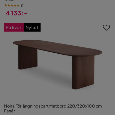
(
1
)
4 133:-
Pris
Få kvar
Nyhet
Noira Förlängningsbart Matbord 220/320x100 cm
Fanér