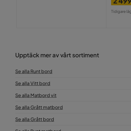
2 49
Pris
Origin
Tidigare lä
Pris
Upptäck mer av vårt sortiment
Se alla Runt bord
Se alla Vitt bord
Se alla Matbord vit
Se alla Grått matbord
Se alla Grått bord