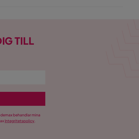
IG TILL
Trademax behandlar mina
max
Integritetspolicy
.