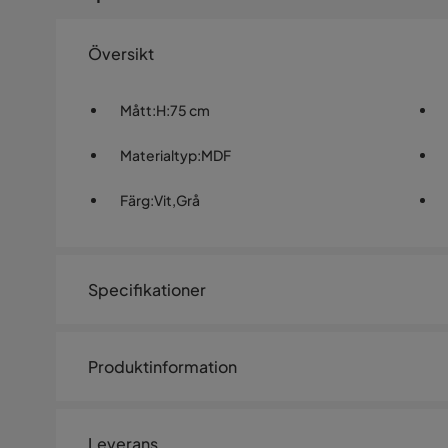
Översikt
Mått
:
H:75 cm
Materialtyp
:
MDF
Färg
:
Vit,Grå
Specifikationer
Artikelnummer:
1463270
Produktinformation
Storlek
Diameter
110 cm
Leverans