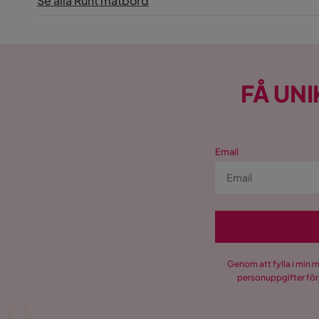
Se alla Runt matbord
FÅ UNI
Email
Genom att fylla i min 
personuppgifter för