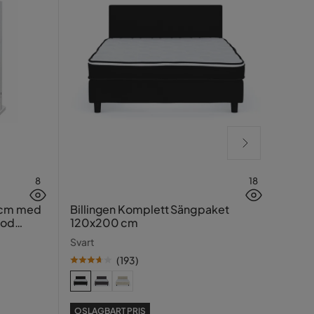
8
18
Lucy
 cm med
Billingen Komplett Sängpaket
ood
120x200 cm
Greig
Svart
(
193
)
SE PR
OSLAGBART PRIS