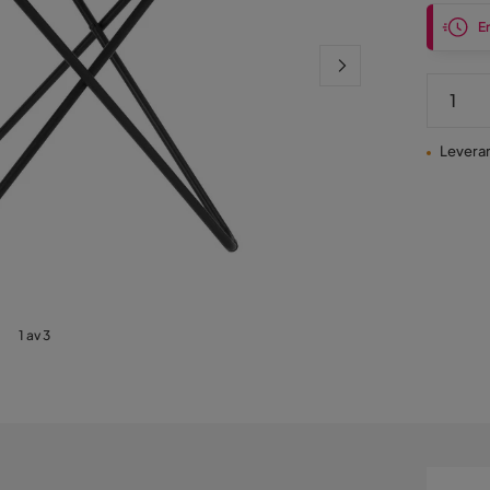
En
Leveran
1 av 3