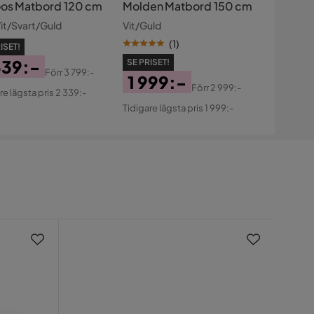
os Matbord 120 cm
Molden Matbord 150 cm
it/Svart/Guld
Vit/Guld
(
1
)
ISET!
339:-
SE PRISET!
Förr
3 799:-
1 999:-
s
ginal
Förr
2 999:-
re lägsta pris 2 339:-
Pris
Original
s
Tidigare lägsta pris 1 999:-
Pris