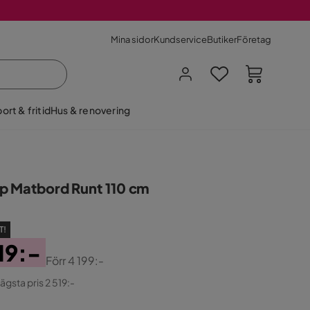
Mina sidor
Kundservice
Butiker
Företag
ort & fritid
Hus & renovering
p Matbord Runt 110 cm
T!
19:-
Förr
4 199:-
ginal
lägsta pris 2 519:-