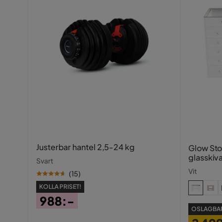
Justerbar hantel 2,5-24 kg
Glow St
glasskiv
Svart
fack 1
Vit
(
15
)
KOLLA PRISET!
988:-
OSLAGBAR
Pris