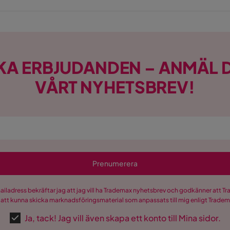
KA ERBJUDANDEN – ANMÄL D
VÅRT NYHETSBREV!
Prenumerera
mailadress bekräftar jag att jag vill ha Trademax nyhetsbrev och godkänner att 
 att kunna skicka marknadsföringsmaterial som anpassats till mig enligt Trade
Ja, tack! Jag vill även skapa ett konto till Mina sidor.