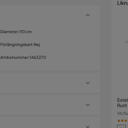
Likn
Diameter
:
110 cm
Förlängningsbart
:
Nej
Artikelnummer
:
1463270
Este
Runt
Vit/S