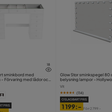
18
ort sminkbord med
Glow Stor sminkspegel 80
a - Förvaring med lådor och
belysning lampor - Hollyw
20 cm
spegel med USB-charging
Vit
(
114
)
OSLAGBART PRIS
1 199:-
T PRIS
Förr
2 799:-