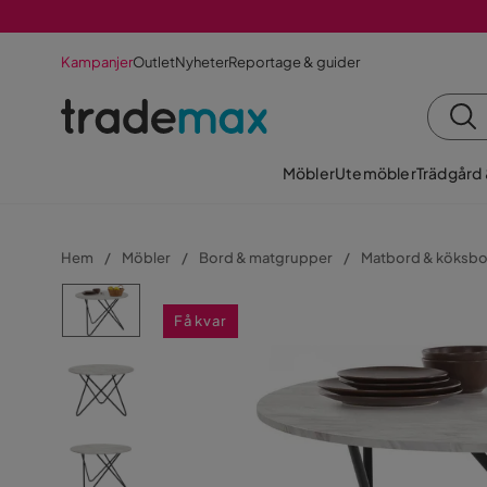
Kampanjer
Outlet
Nyheter
Reportage & guider
Möbler
Utemöbler
Trädgård
Hem
Möbler
Bord & matgrupper
Matbord & köksb
Få kvar