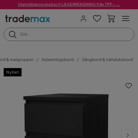
Utemöblerna ska bort! LAGERRENSNING från 799:– →
ord & matgrupper
Avlastningsbord
Sängbord & nattduksbord
Nyhet