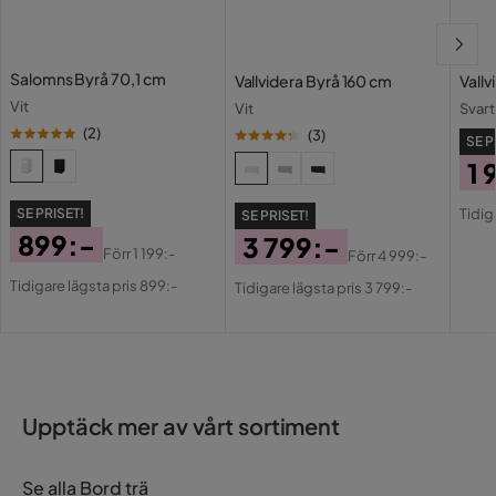
Montering krävs
Ja
Salomns Byrå 70,1 cm
Vallvidera Byrå 160 cm
Vall
Nettovikt (Kg)
13.9 Kg
Vit
Vit
Svart
Torka av med fuktig
(
2
)
(
3
)
Skötselråd
SE P
trasa
1 
Pri
Or
Färg
Svart
Tidig
SE PRISET!
SE PRISET!
Pri
899:-
3 799:-
Serie
Naia
Förr
1 199:-
Förr
4 999:-
Pris
Original
Pris
Original
Tidigare lägsta pris 899:-
Tidigare lägsta pris 3 799:-
Pris
Pris
Upptäck mer av vårt sortiment
Se alla Bord trä