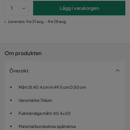
Lägg i varukorgen
Leverans: fre 21 aug. - fre 28 aug.
Om produkten
Översikt
Mått
:
B:40.4 cm H:49.5 cm D:50 cm
Varumärke
:
Tvilum
Fullständiga mått
:
40.4x50
Material bordsskiva
:
spånskiva