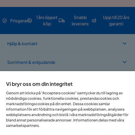
1 års öppet
Snabb
Upp till 20 års
Prisgaranti
köp
leverans
garanti
Hjälp & kontakt
Sortiment & erbjudande
Om Trademax
Vi bryr oss om din integritet
Genom att klicka på "Acceptera cookies" samtycker du till lagring av
nödvändiga cookies, funktionella cookies, prestandacookies och
Vi finns i flera länder
marknadsföringscookies på din enhet. Dessa cookies samlar
information för att förbättra navigeringen på webbplatsen, analysera
webbplatsens användning och bistå i våra marknadsföringsåtgärder för
bland annat personaliserade annonser. Informationen delas med våra
samarbetspartners.