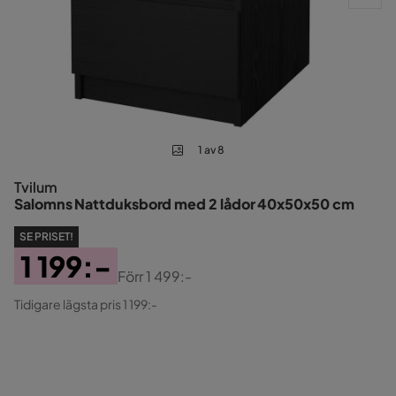
1 av 8
Tvilum
Salomns Nattduksbord med 2 lådor 40x50x50 cm
SE PRISET!
1 199:-
Förr
1 499:-
Pris
Original
Tidigare lägsta pris 1 199:-
Pris