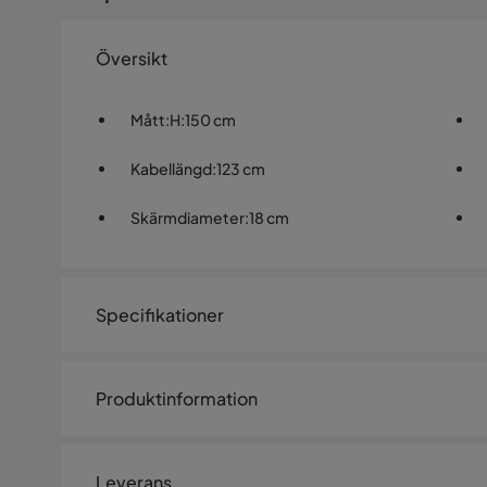
Översikt
Mått
:
H:150 cm
Kabellängd
:
123 cm
Skärmdiameter
:
18 cm
Specifikationer
Artikelnummer:
1504336
Produktinformation
Storlek
Kabellängd
123 cm
Leverans