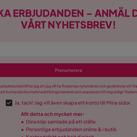
KA ERBJUDANDEN – ANMÄL D
VÅRT NYHETSBREV!
Prenumerera
mailadress bekräftar jag att jag vill ha Trademax nyhetsbrev och godkänner att 
 att kunna skicka marknadsföringsmaterial som anpassats till mig enligt Trade
Ja, tack! Jag vill även skapa ett konto till Mina sidor.
Allt detta och mycket mer:
•
Dina köp samlade på ett ställe
•
Personliga erbjudanden online & i butik
•
Kostnadsfritt och helt digitalt