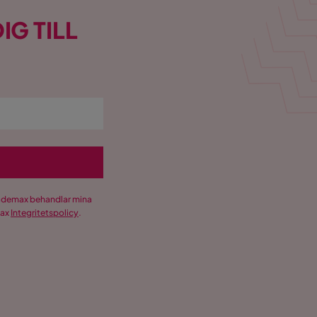
IG TILL
Trademax behandlar mina
max
Integritetspolicy
.