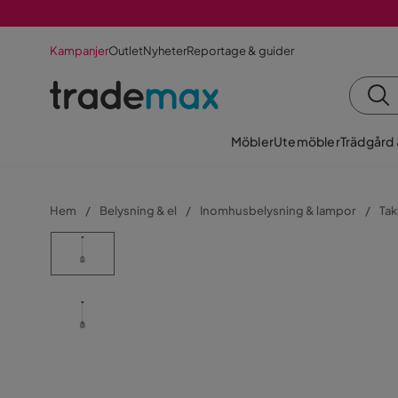
Kampanjer
Outlet
Nyheter
Reportage & guider
Möbler
Utemöbler
Trädgård
Hem
Belysning & el
Inomhusbelysning & lampor
Tak