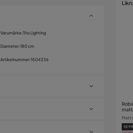
Likn
Varumärke
:
Trio Lighting
Diameter
:
180 cm
Artikelnummer
:
1504336
Robi
matt
Matt 
SE PR