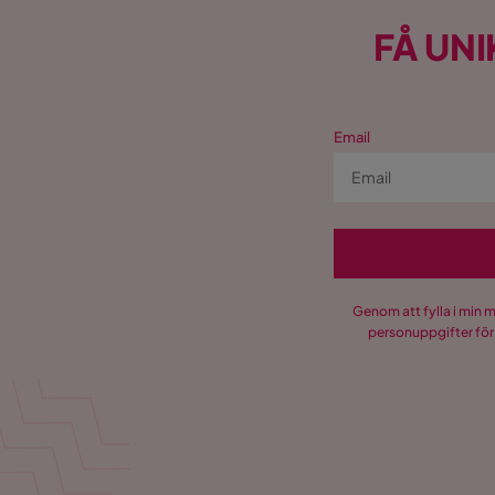
FÅ UNI
Email
Genom att fylla i min 
personuppgifter för