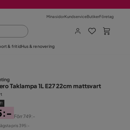
Mina sidor
Kundservice
Butiker
Företag
ort & fritid
Hus & renovering
hting
ero Taklampa 1L E27 22cm mattsvart
rt
T!
5:-
Förr
749:-
ginal
lägsta pris 395:-