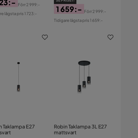
723:-
SE PRISET!
Förr
2 999:-
1 659:-
s
ginal
Förr
2 999:-
re lägsta pris 1 723:-
Pris
Original
s
Tidigare lägsta pris 1 659:-
Pris
n Taklampa E27
Robin Taklampa 3L E27
svart
mattsvart