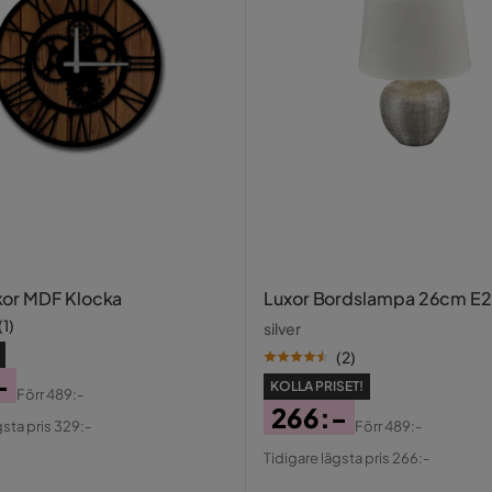
or MDF Klocka
Luxor Bordslampa 26cm E27
(
1
)
silver
(
2
)
-
KOLLA PRISET!
Förr
489:-
al
266:-
gsta pris 329:-
Förr
489:-
Pris
Original
Tidigare lägsta pris 266:-
Pris