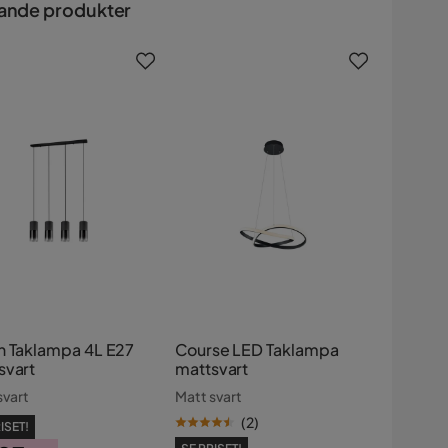
ande produkter
n Taklampa 4L E27
Course LED Taklampa
svart
mattsvart
svart
Matt svart
(
2
)
ISET!