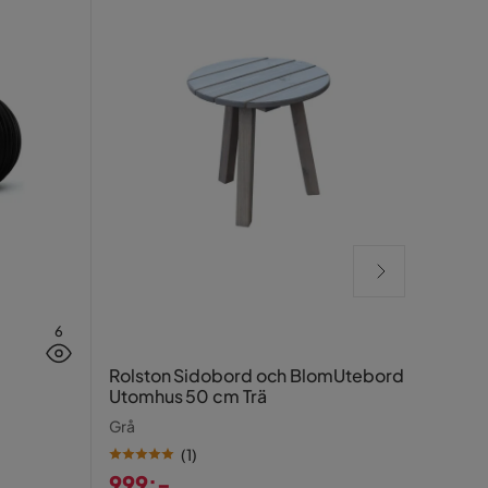
6
Glow
Rolston Sidobord och BlomUtebord
bely
Utomhus 50 cm Trä
speg
Vit
Grå
(
1
)
999:-
OSLA