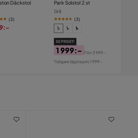
ston Däckstol
Park Solstol 2 st
Grå
(
3
)
(
3
)
99:-
s
SE PRISET!
1 999:-
Förr
3 999:-
Pris
Original
Tidigare lägsta pris 1 999:-
Pris