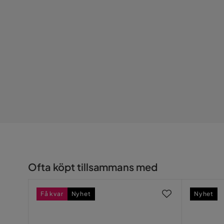
Övrigt
Färgnamn
Grey
Färg
Grå
Serie
Rolston
Ofta köpt tillsammans med
Få kvar
Nyhet
Nyhet