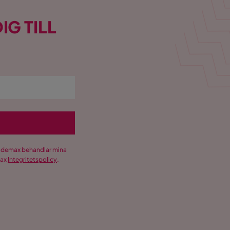
IG TILL
Trademax behandlar mina
max
Integritetspolicy
.