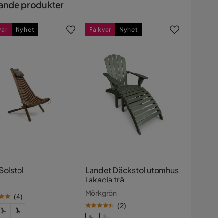
ande produkter
var
Nyhet
Få kvar
Nyhet
Solstol
Landet Däckstol utomhus
i akacia trä
Mörkgrön
(
4
)
(
2
)