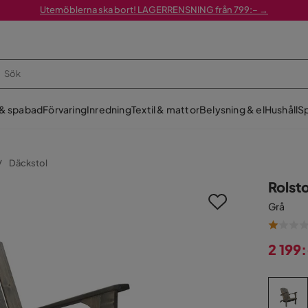
Utemöblerna ska bort! LAGERRENSNING från 799:– →
 & spabad
Förvaring
Inredning
Textil & mattor
Belysning & el
Hushåll
Sp
Däckstol
Rolst
Grå
2 199
Pris