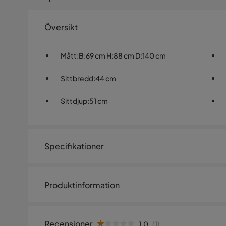
Översikt
Mått
:
B:69 cm H:88 cm D:140 cm
Sittbredd
:
44 cm
Sittdjup
:
51 cm
Specifikationer
Artikelnummer:
1437984
Produktinformation
Storlek
Höjd
88 cm
Recensioner
1.0
(
1
)