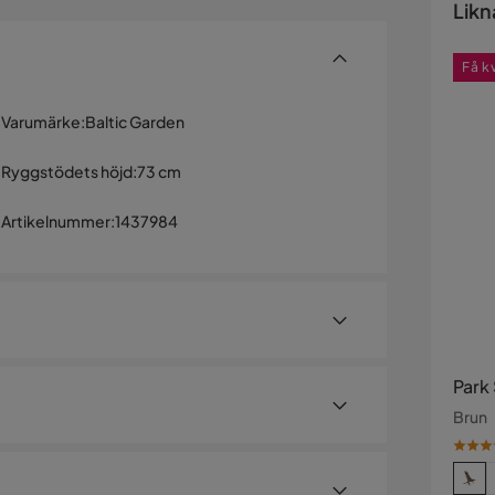
Likn
Få k
Varumärke
:
Baltic Garden
Ryggstödets höjd
:
73 cm
Artikelnummer
:
1437984
Park 
Brun