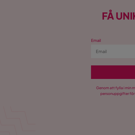
FÅ UNI
Email
Genom att fylla i min 
personuppgifter för