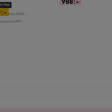
988:-
T PRIS
Pris
9:-
Förr
4 999:-
al
gsta pris 2 499:-