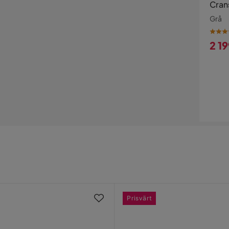
Cran
Grå
2 1
Pri
Prisvärt