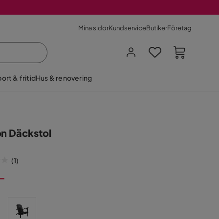
Mina sidor
Kundservice
Butiker
Företag
ort & fritid
Hus & renovering
on Däckstol
(
1
)
:-