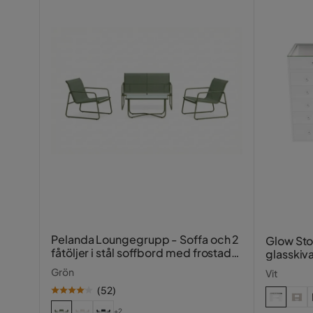
Pelanda Loungegrupp - Soffa och 2
Glow St
fåtöljer i stål soffbord med frostad
glasskiv
glasskiva
fack 1
Grön
Vit
(
52
)
+2