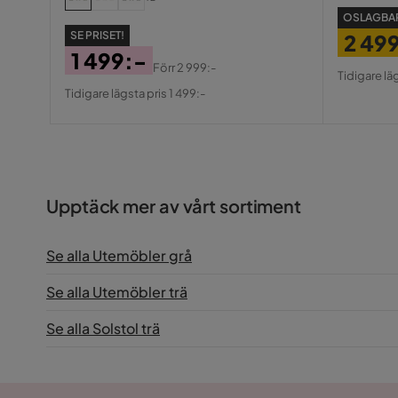
OSLAGBAR
SE PRISET!
2 49
1 499:-
Pris
Origin
Förr
2 999:-
Tidigare lä
Pris
Original
Pris
Tidigare lägsta pris 1 499:-
Pris
Upptäck mer av vårt sortiment
Se alla Utemöbler grå
Se alla Utemöbler trä
Se alla Solstol trä