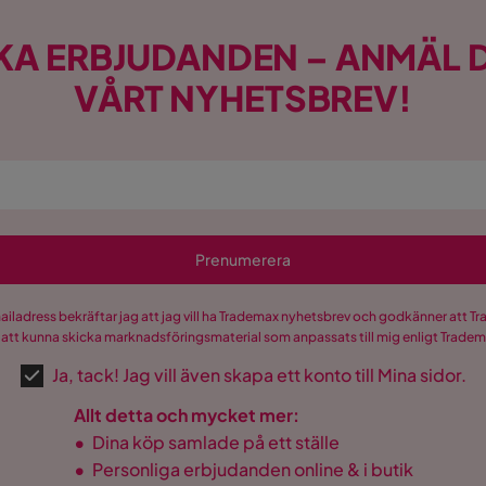
KA ERBJUDANDEN – ANMÄL D
VÅRT NYHETSBREV!
Prenumerera
mailadress bekräftar jag att jag vill ha Trademax nyhetsbrev och godkänner att 
 att kunna skicka marknadsföringsmaterial som anpassats till mig enligt Trade
Ja, tack! Jag vill även skapa ett konto till Mina sidor.
Allt detta och mycket mer:
•
Dina köp samlade på ett ställe
•
Personliga erbjudanden online & i butik