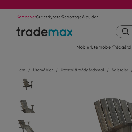
Kampanjer
Outlet
Nyheter
Reportage & guider
Möbler
Utemöbler
Trädgård
Hem
Utemöbler
Utestol & trädgårdsstol
Solstolar