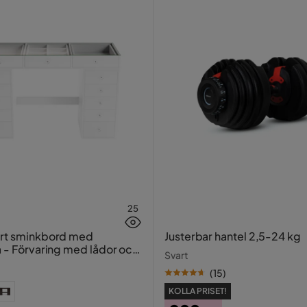
25
ort sminkbord med
Justerbar hantel 2,5-24 kg
a - Förvaring med lådor och
Svart
20 cm
(
15
)
KOLLA PRISET!