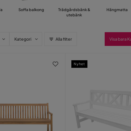
fa
Soffa balkong
Trädgårdsbänk &
Hängmatta
utebänk
Kategori
Alla filter
Visa bara 
Nyhet