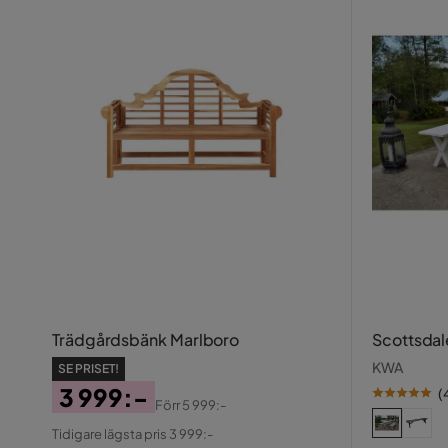
Trädgårdsbänk Marlboro
Scottsdal
KWA
SE PRISET!
3 999:-
(
Förr
5 999:-
Pris
Original
Tidigare lägsta pris 3 999:-