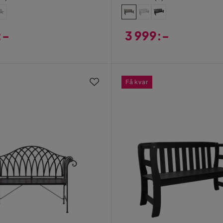
:-
3 999:-
Pris
Få kvar