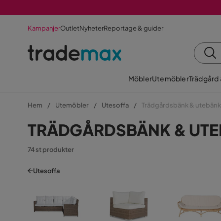
Kampanjer
Outlet
Nyheter
Reportage & guider
Möbler
Utemöbler
Trädgård
Hem
Utemöbler
Utesoffa
Trädgårdsbänk & utebänk
TRÄDGÅRDSBÄNK & UT
74 st produkter
Utesoffa