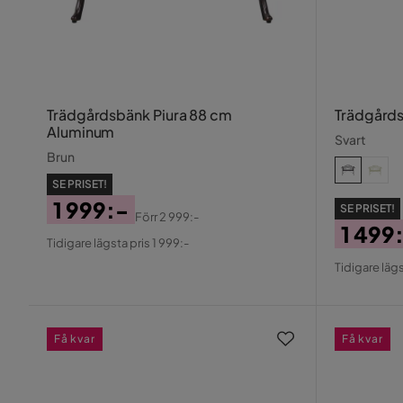
Trädgårdsbänk Piura 88 cm
Trädgårds
Aluminum
Svart
Brun
SE PRISET!
1 999:-
SE PRISET!
Förr
2 999:-
1 499
Pris
Original
Tidigare lägsta pris 1 999:-
Pris
Origin
Pris
Tidigare lägs
Pris
Få kvar
Få kvar