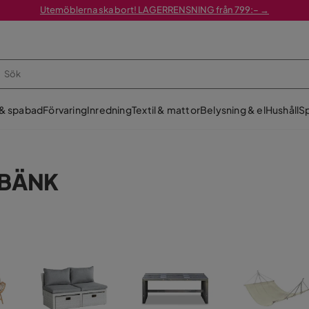
Utemöblerna ska bort! LAGERRENSNING från 799:– →
 & spabad
Förvaring
Inredning
Textil & mattor
Belysning & el
Hushåll
Sp
EBÄNK