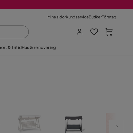
Mina sidor
Kundservice
Butiker
Företag
ort & fritid
Hus & renovering