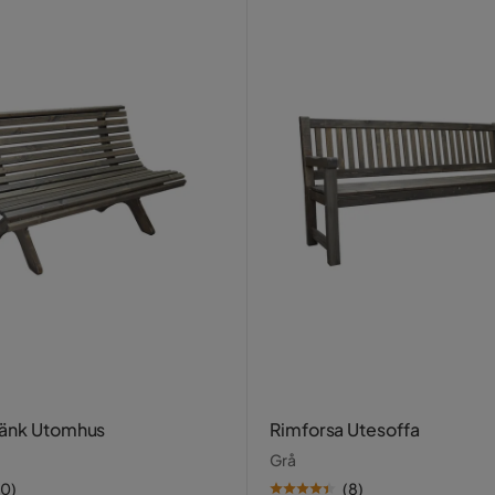
Bänk Utomhus
Rimforsa Utesoffa
Grå
10
)
(
8
)