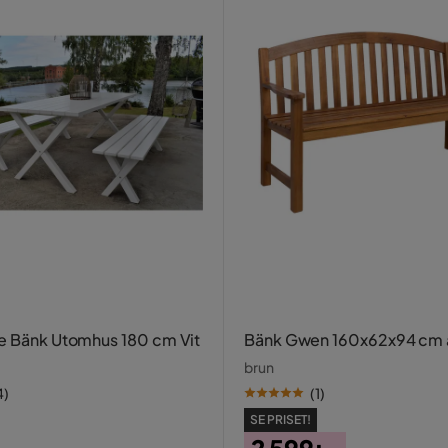
e Bänk Utomhus 180 cm Vit
Bänk Gwen 160x62x94 cm 
brun
4
)
(
1
)
SE PRISET!
2 599:-