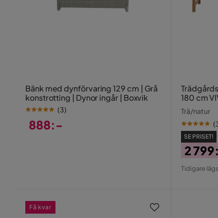
Bänk med dynförvaring 129 cm | Grå
Trädgårds
konstrotting | Dynor ingår | Boxvik
180 cm V
(
3
)
Trä/natur
888:-
(
Pris
SE PRISET!
2 799
Pris
Origin
Tidigare lägs
Pris
Få kvar