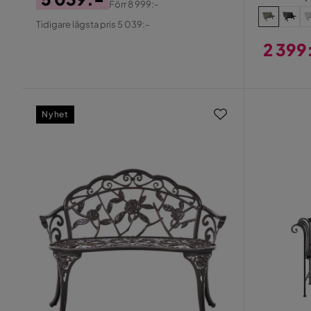
Förr
8 999:-
Pris
Original
Tidigare lägsta pris 5 039:-
Pris
2 399
Pris
Nyhet