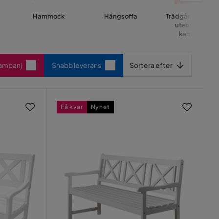
Hammock
Hängsoffa
Trädgårdsbänk 
utebänk på
kampanj
Sortera efter
Kampanj
Snabb leverans
Sortera efter
Få kvar
Nyhet