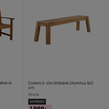
akacia
Coteto 3-sits Sittbänk Utomhus 160
cm
Akacia
SE PRISET!
1 999:-