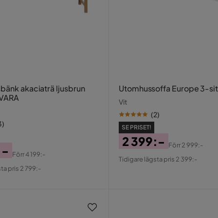
bänk akaciaträ ljusbrun
Utomhussoffa Europe 3-sit
IVARA
Vit
(
2
)
3
)
SE PRISET!
2 399:-
Förr
2 999:-
:-
Pris
Original
Förr
4 199:-
Tidigare lägsta pris 2 399:-
al
Pris
ta pris 2 799:-