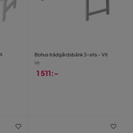
s
Bohus trädgårdsbänk 3-sits - Vit
Vit
1 511:-
Pris