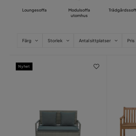
Loungesoffa
Modulsoffa
Trädgårdssof
utomhus
Färg
Storlek
Antal sittplatser
Pris
Nyhet