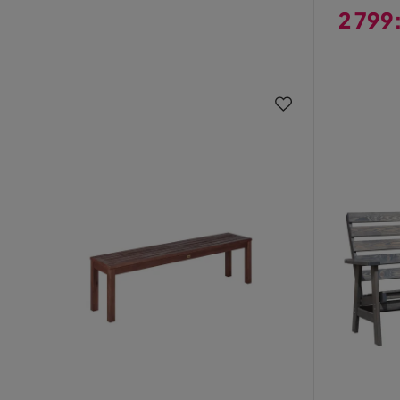
Pris
2 799
Pris