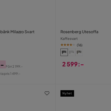
bänk Milazzo Svart
Rosenberg Utesoffa
Kaffesvart
(
16
)
2 599:-
:-
Förr
2 199:-
Pris
al
ta pris 1 499:-
Nyhet