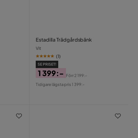
Estadilla Trädgårdsbänk
Vit
(
1
)
SE PRISET!
1 399:-
Förr
2 199:-
Pris
Original
Tidigare lägsta pris 1 399:-
Pris