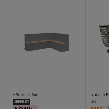
Hörnbänk Sara
Norvald 
Grå
SE PRISET!
5 039:-
(