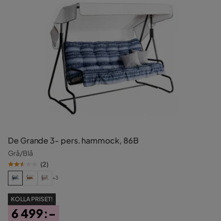
De Grande 3- pers. hammock, 86B
Grå/Blå
(
2
)
+3
KOLLA PRISET!
6 499:-