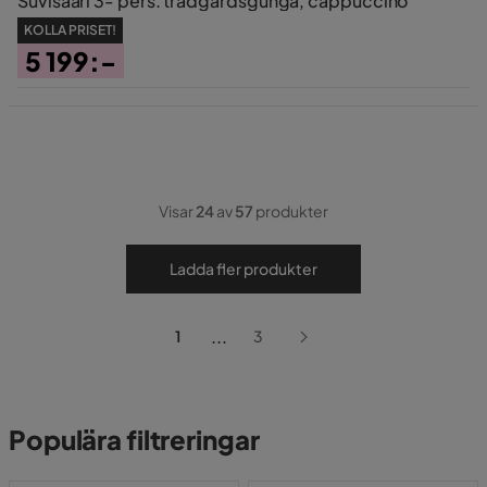
Suvisaari 3- pers. trädgårdsgunga, cappuccino
KOLLA PRISET!
5 199:-
Pris
Visar
24
av
57
produkter
Ladda fler produkter
...
1
3
Populära filtreringar