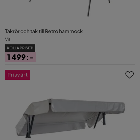
Takrör och tak till Retro hammock
Vit
KOLLA PRISET!
1 499:-
Pris
Prisvärt