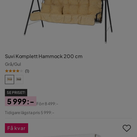
Suvi Komplett Hammock 200 cm
Grå/Gul
(
1
)
SE PRISET!
5 999:-
Förr
8 499:-
Pris
Original
Tidigare lägsta pris 5 999:-
Pris
Få kvar