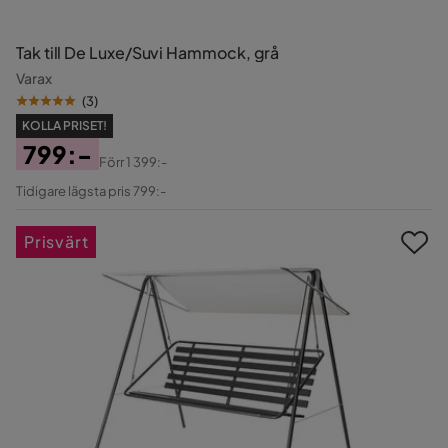
Tak till De Luxe/Suvi Hammock, grå
Varax
(
3
)
KOLLA PRISET!
799:-
Förr
1 399:-
Pris
Original
Tidigare lägsta pris 799:-
Pris
Prisvärt