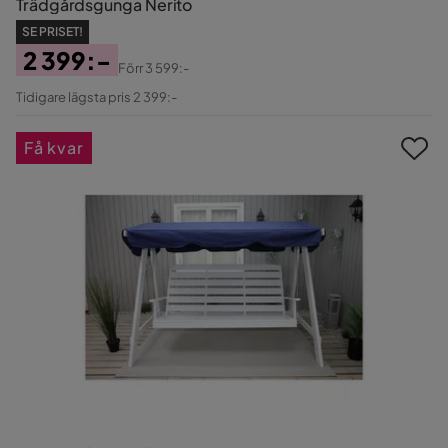
Trädgårdsgunga Nerito
SE PRISET!
2 399:-
Förr
3 599:-
Pris
Original
Tidigare lägsta pris 2 399:-
Pris
Få kvar