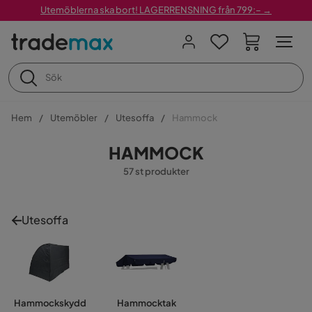
Utemöblerna ska bort! LAGERRENSNING från 799:– →
Hem
Utemöbler
Utesoffa
Hammock
HAMMOCK
57 st produkter
Utesoffa
Hammockskydd
Hammocktak