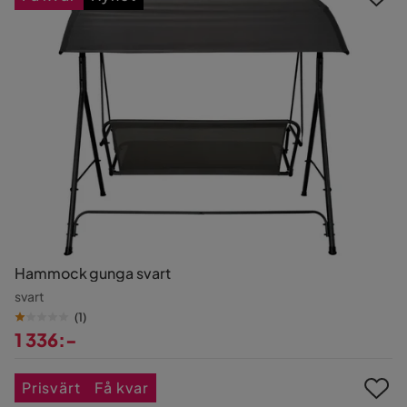
Hammock gunga svart
svart
(
1
)
1 336:-
Pris
Prisvärt
Få kvar