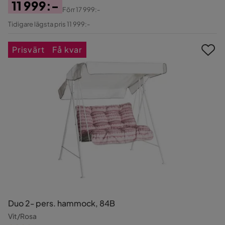
11 999:-
Förr
17 999:-
Pris
Original
Tidigare lägsta pris 11 999:-
Pris
Prisvärt
Få kvar
Duo 2- pers. hammock, 84B
Vit/Rosa