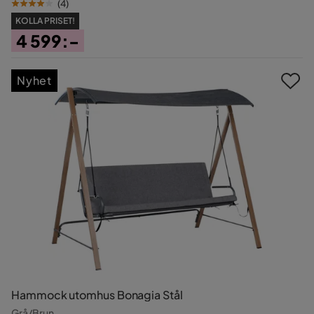
(
4
)
KOLLA PRISET!
4 599:-
Pris
Nyhet
Hammock utomhus Bonagia Stål
Grå/Brun