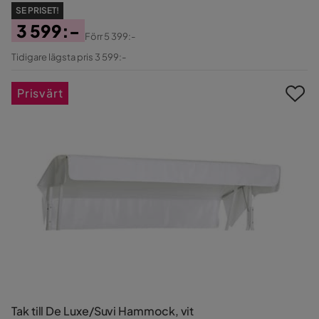
SE PRISET!
3 599:-
Förr
5 399:-
Pris
Original
Tidigare lägsta pris 3 599:-
Pris
Prisvärt
Tak till De Luxe/Suvi Hammock, vit