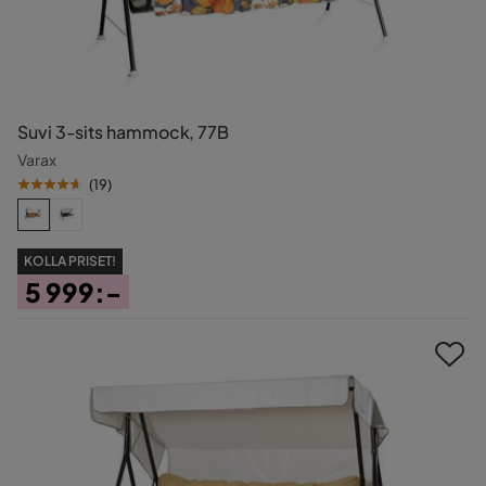
Suvi 3-sits hammock, 77B
Varax
(
19
)
KOLLA PRISET!
5 999:-
Pris