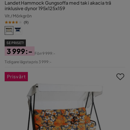
Landet Hammock Gungsoffa med tak i akacia trä
inklusive dynor 195x125x159
Vit / Mörkgrön
(
9
)
SE PRISET!
3 999:-
Förr
9 999:-
Pris
Original
Tidigare lägsta pris 3 999:-
Pris
Prisvärt