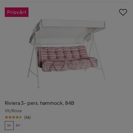
Pris
Prisvärt
Riviera 3- pers. hammock, 84B
Vit/Rosa
(
16
)