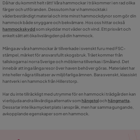
Då har du kommit helt rätt! Våra hammockar i trä kommer i en rad olika
färger och utföranden. Dessutom har vi hammocktak i
väderbeständigt material och inte minst hammockdynor som gör din
hammock både snyggare och bekvämare. Hos oss hittar också
hammockskydd
som skyddar mot väder och vind. Ett prisvärt och
enkelt sätt att öka livslängden på din hammock.
Många av våra hammockar är tillverkade i svenskt furu med FSC-
stämpel, märket för ansvarsfullt skogsbruk. Träet kommer från
tallskogarna i norra Sverige och möblerna tillverkas i Småland. Det
innebär att inga långa resor över haven behöver göras. Materialet har
inte heller några tillsatser av miljöfarliga ämnen. Bara svenskt, klassiskt
hantverk i en hammock från Hillerstorp.
Har du inte tillräckligt med utrymme för en hammock i trädgården kan
vi erbjuda andra likvärdiga alternativ som
hängstol
och
hängmatta
.
Dessa tar inte lika mycket plats i anspråk, men har samma gungande,
avkopplande egenskaper som en hammock.