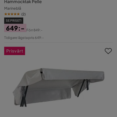
Hammocktak Pelle
Marineblå
(
2
)
SE PRISET!
649:-
Förr
849:-
Pris
Original
Tidigare lägsta pris 649:-
Pris
Prisvärt