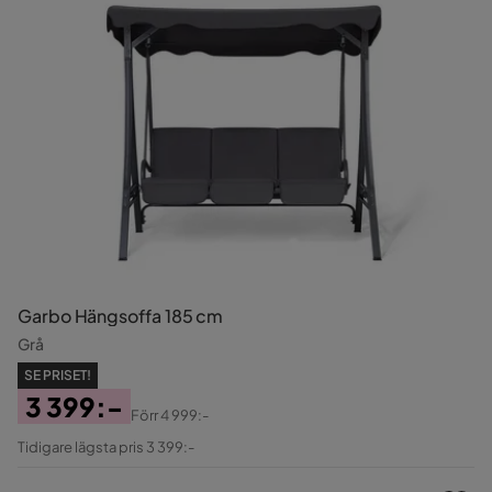
Garbo Hängsoffa 185 cm
Grå
SE PRISET!
3 399:-
Förr
4 999:-
Pris
Original
Tidigare lägsta pris 3 399:-
Pris