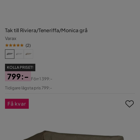
Tak till Riviera/Teneriffa/Monica grå
Varax
(
2
)
KOLLA PRISET!
799:-
Förr
1 399:-
Pris
Original
Tidigare lägsta pris 799:-
Pris
Få kvar