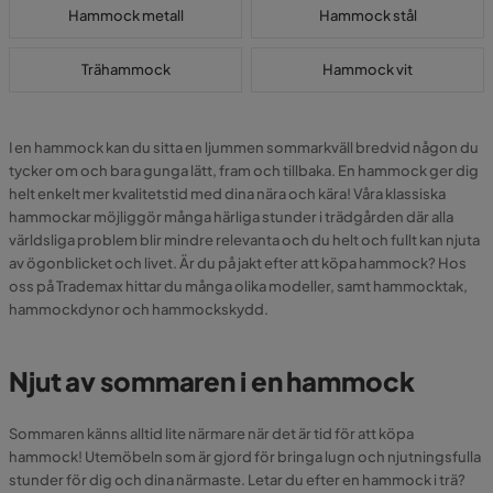
Hammock metall
Hammock stål
Trähammock
Hammock vit
I en hammock kan du sitta en ljummen sommarkväll bredvid någon du
tycker om och bara gunga lätt, fram och tillbaka. En hammock ger dig
helt enkelt mer kvalitetstid med dina nära och kära! Våra klassiska
hammockar möjliggör många härliga stunder i trädgården där alla
världsliga problem blir mindre relevanta och du helt och fullt kan njuta
av ögonblicket och livet. Är du på jakt efter att köpa hammock? Hos
oss på Trademax hittar du många olika modeller, samt hammocktak,
hammockdynor och hammockskydd.
Njut av sommaren i en hammock
Sommaren känns alltid lite närmare när det är tid för att köpa
hammock! Utemöbeln som är gjord för bringa lugn och njutningsfulla
stunder för dig och dina närmaste. Letar du efter en hammock i trä?