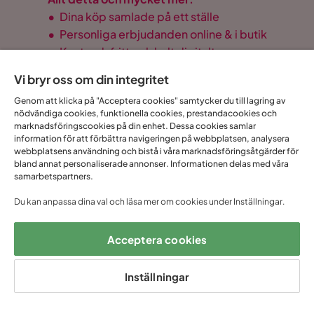
•
Dina köp samlade på ett ställe
•
Personliga erbjudanden online & i butik
•
Kostnadsfritt och helt digitalt
Vi bryr oss om din integritet
Genom att klicka på "Acceptera cookies" samtycker du till lagring av
nödvändiga cookies, funktionella cookies, prestandacookies och
1 års öppet
Snabb
Upp till 20 års
marknadsföringscookies på din enhet. Dessa cookies samlar
Prisgaranti
köp
leverans
garanti
information för att förbättra navigeringen på webbplatsen, analysera
webbplatsens användning och bistå i våra marknadsföringsåtgärder för
bland annat personaliserade annonser. Informationen delas med våra
samarbetspartners.
Hjälp & kontakt
Du kan anpassa dina val och läsa mer om cookies under Inställningar.
Sortiment & erbjudande
Acceptera cookies
Om Trademax
Inställningar