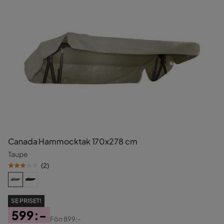
Canada Hammocktak 170x278 cm
Taupe
(
2
)
SE PRISET!
599:-
Förr
899:-