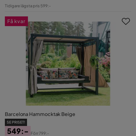
Pris
Original
Tidigare lägsta pris 599:-
Pris
Få kvar
Barcelona Hammocktak Beige
SE PRISET!
549:-
Förr
799:-