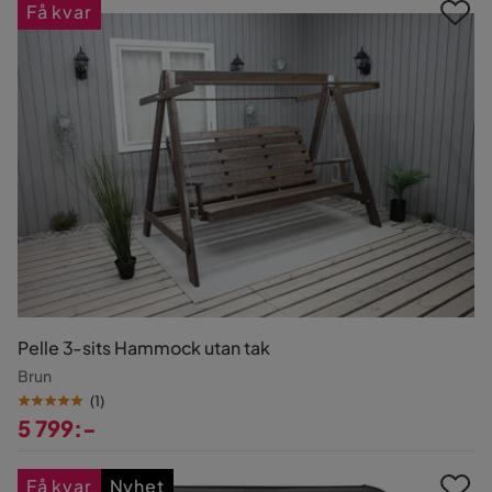
Få kvar
Pelle 3-sits Hammock utan tak
Brun
(
1
)
5 799:-
Pris
Få kvar
Nyhet