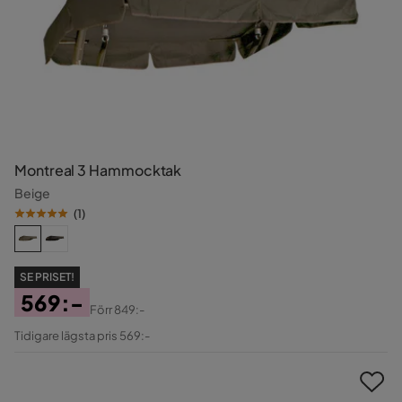
Montreal 3 Hammocktak
Beige
(
1
)
SE PRISET!
569:-
Förr
849:-
Pris
Original
Tidigare lägsta pris 569:-
Pris