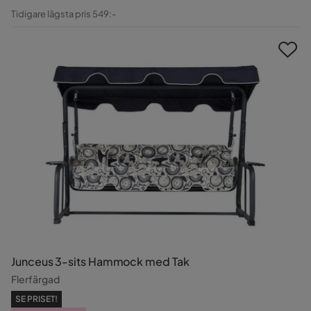
Pris
Original
Tidigare lägsta pris 549:-
Pris
Junceus 3-sits Hammock med Tak
Flerfärgad
SE PRISET!