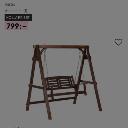
Varax
(
1
)
KOLLA PRISET!
799:-
Pris