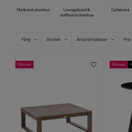
Matbord utomhus
Loungebord &
Cafebord
soffbord utomhus
Färg
Storlek
Antal sittplatser
Pris
Få kvar
Få kvar