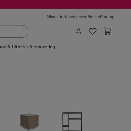
Mina sidor
Kundservice
Butiker
Företag
ort & fritid
Hus & renovering