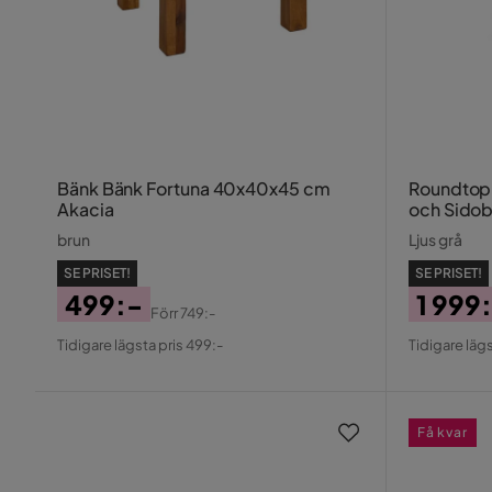
Bänk Bänk Fortuna 40x40x45 cm
Roundtop
Akacia
och Sidob
brun
Ljus grå
SE PRISET!
SE PRISET!
499:-
1 999
Förr
749:-
Pris
Original
Pris
Origin
Tidigare lägsta pris 499:-
Tidigare lägs
Pris
Pris
Få kvar