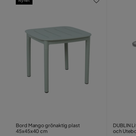
Nyhet
Bord Mango grönaktig plast
DUBLIN Li
45x45x40 cm
och Utebo