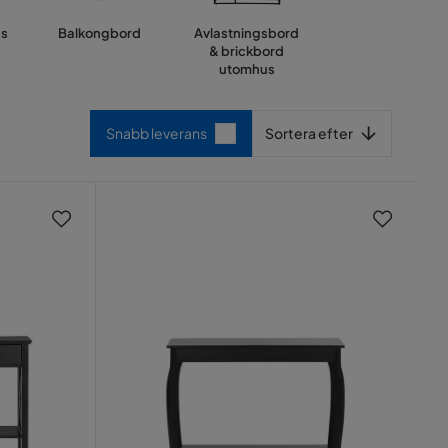
us
Balkongbord
Avlastningsbord
& brickbord
utomhus
Sortera efter
Snabb leverans
Sortera efter