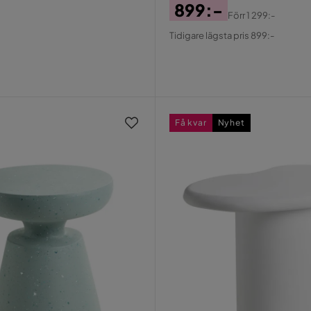
899:-
Förr
1 299:-
Pris
Original
Tidigare lägsta pris 899:-
Pris
Få kvar
Nyhet