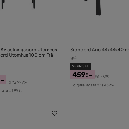
 Avlastningsbord Utomhus
Sidobord Ario 44x44x40 
ord Utomhus 100 cm Trä
grå
SE PRISET!
459:-
Förr
699:-
:-
Pris
Original
Förr
2 999:-
Tidigare lägsta pris 459:-
al
Pris
ta pris 1 999:-