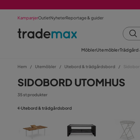
Kampanjer
Outlet
Nyheter
Reportage & guider
Möbler
Utemöbler
Trädgård
Hem
Utemöbler
Utebord & trädgårdsbord
Sidobor
SIDOBORD UTOMHUS
35 st produkter
Utebord & trädgårdsbord