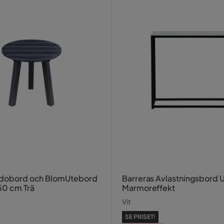
Sidobord och BlomUtebord
Barreras Avlastningsbord
50 cm Trä
Marmoreffekt
Vit
SE PRISET!