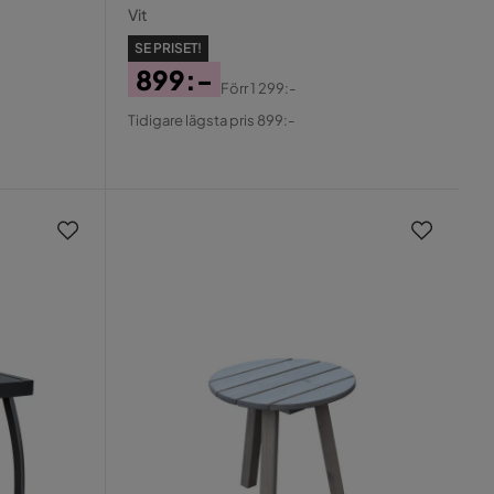
Vit
SE PRISET!
899:-
Förr
1 299:-
Pris
Original
Tidigare lägsta pris 899:-
Pris