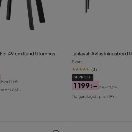
 Fer 49 cm Rund Utomhus
Jahlayah Avlastningsbord
Svart
(
3
)
SE PRISET!
Förr
1 199:-
1 199:-
al
Förr
1 799:-
ta pris 661:-
Pris
Original
Tidigare lägsta pris 1 199:-
Pris