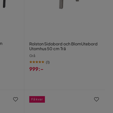
cm
Rolston Sidobord och BlomUtebord
Utomhus 50 cm Trä
Grå
(
1
)
999:-
Pris
Få kvar