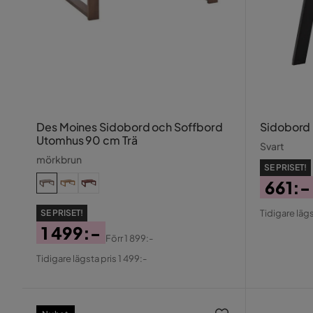
Des Moines Sidobord och Soffbord
Sidobord
Utomhus 90 cm Trä
Svart
mörkbrun
SE PRISET!
661:-
Pris
Origin
SE PRISET!
Tidigare lägs
Pris
1 499:-
Förr
1 899:-
Pris
Original
Tidigare lägsta pris 1 499:-
Pris