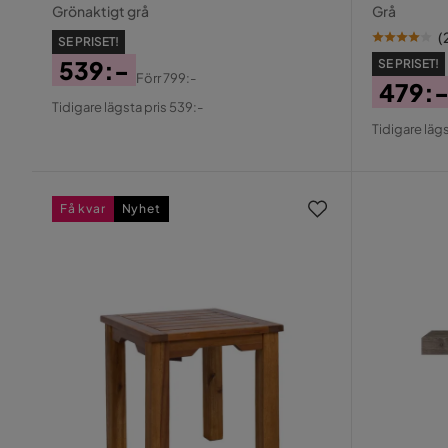
Grönaktigt grå
Grå
(
SE PRISET!
539:-
SE PRISET!
Förr
799:-
479:
Pris
Original
Tidigare lägsta pris 539:-
Pris
Origin
Pris
Tidigare lägs
Pris
Få kvar
Nyhet