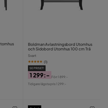
 Utomhus
Boldman Avlastningsbord Utomhus
och Sidobord Utomhus 100 cm Trä
Svart
(
1
)
SE PRISET!
1 299:-
Förr
1 899:-
Pris
Original
Tidigare lägsta pris 1 299:-
Pris