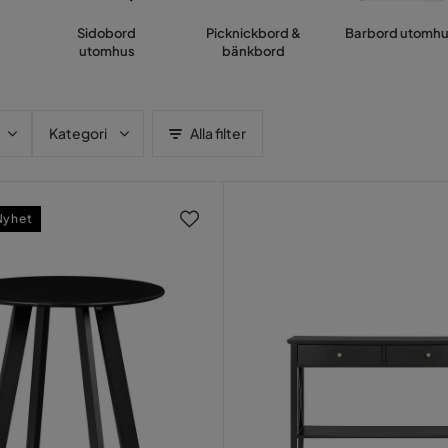
Sidobord
Picknickbord &
Barbord utomh
utomhus
bänkbord
Kategori
Alla filter
Nyhet