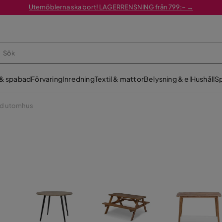
Utemöblerna ska bort! LAGERRENSNING från 799:– →
 & spabad
Förvaring
Inredning
Textil & mattor
Belysning & el
Hushåll
Sp
d utomhus