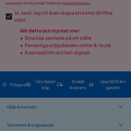
anpassats till mig enligt Trademax
Integritetspolicy
.
Ja, tack! Jag vill även skapa ett konto till Mina
sidor.
Allt detta och mycket mer:
•
Dina köp samlade på ett ställe
•
Personliga erbjudanden online & i butik
•
Kostnadsfritt och helt digitalt
1 års öppet
Snabb
Upp till 20 års
Prisgaranti
köp
leverans
garanti
Hjälp & kontakt
Sortiment & erbjudande