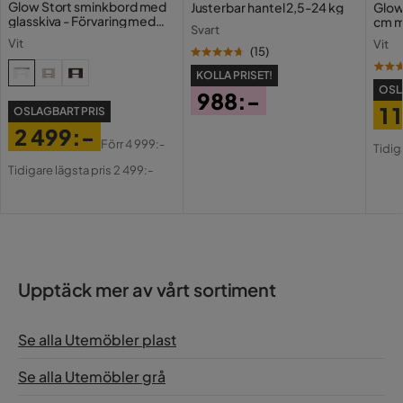
Glow Stort sminkbord med
Justerbar hantel 2,5-24 kg
Glow
glasskiva - Förvaring med
cm m
Serie
Svart
lådor och fack 120 cm
Holl
Vit
Vit
USB-
(
15
)
KOLLA PRISET!
OSL
988:-
1 
OSLAGBART PRIS
Pris
2 499:-
Pri
Or
Förr
4 999:-
Tidig
Pris
Original
Pri
Tidigare lägsta pris 2 499:-
Pris
Upptäck mer av vårt sortiment
Se alla Utemöbler plast
Se alla Utemöbler grå