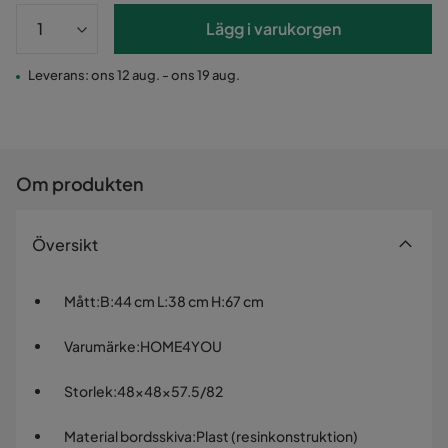
Lägg i varukorgen
Leverans: ons 12 aug. - ons 19 aug.
Om produkten
Översikt
Mått
:
B:44 cm L:38 cm H:67 cm
Varumärke
:
HOME4YOU
Storlek
:
48x48x57.5/82
Material bordsskiva
:
Plast (resinkonstruktion)