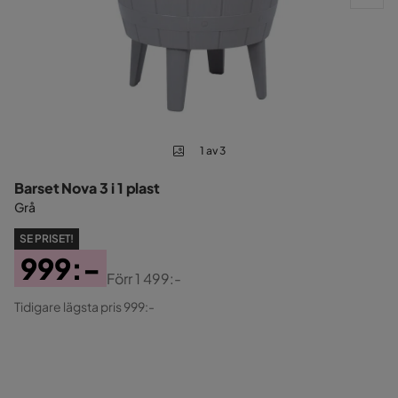
1 av 3
Barset Nova 3 i 1 plast
Grå
SE PRISET!
999:-
Förr
1 499:-
Pris
Original
Tidigare lägsta pris 999:-
Pris