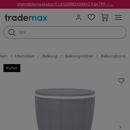
Utemöblerna ska bort! LAGERRENSNING från 799:– →
Hem
Utemöbler
Balkong
Balkongmöbler
Balkongbord
Nyhet