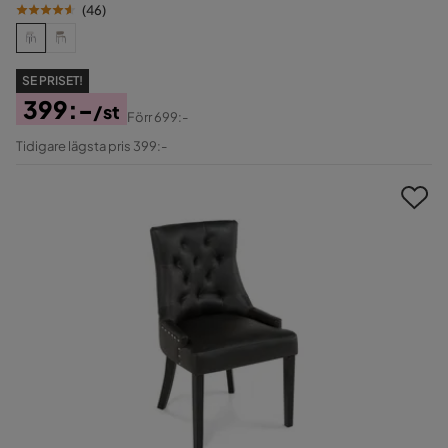
(
46
)
SE PRISET!
399:-
/st
Förr
699:-
Pris
Original
Tidigare lägsta pris 399:-
Pris