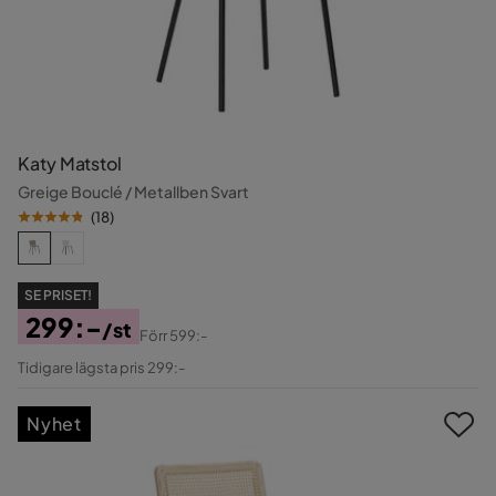
Katy Matstol
Greige Bouclé / Metallben Svart
(
18
)
SE PRISET!
299:-
/st
Förr
599:-
Pris
Original
Tidigare lägsta pris 299:-
Pris
Nyhet