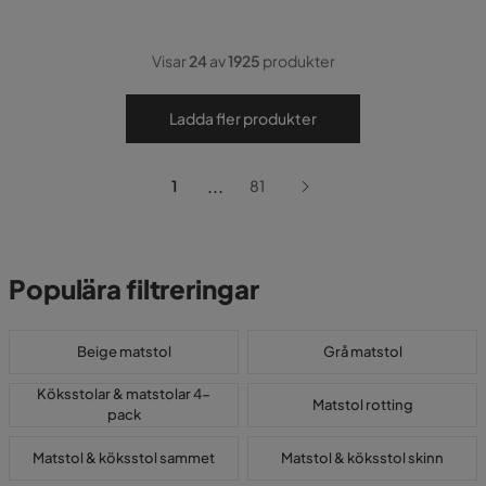
Visar
24
av
1925
produkter
Ladda fler produkter
...
1
81
Populära filtreringar
Beige matstol
Grå matstol
Köksstolar & matstolar 4-
Matstol rotting
pack
Matstol & köksstol sammet
Matstol & köksstol skinn