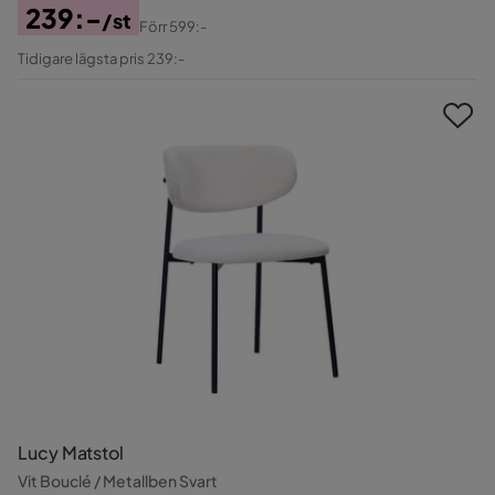
239:-
/st
Förr
599:-
Pris
Original
Tidigare lägsta pris 239:-
Pris
Lucy Matstol
Vit Bouclé / Metallben Svart