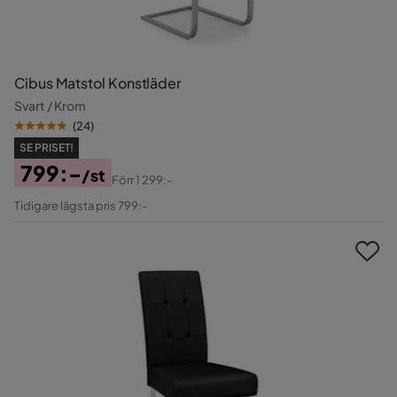
Cibus Matstol Konstläder
Svart / Krom
(
24
)
SE PRISET!
799:-
/st
Förr
1 299:-
Pris
Original
Tidigare lägsta pris 799:-
Pris