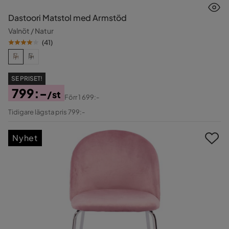
Dastoori Matstol med Armstöd
Valnöt / Natur
(
41
)
SE PRISET!
799:-
/st
Förr
1 699:-
Pris
Original
Tidigare lägsta pris 799:-
Pris
Nyhet