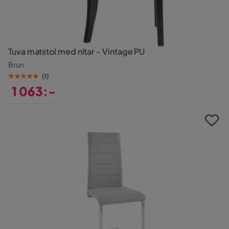
Tuva matstol med nitar - Vintage PU
Brun
(
1
)
1 063:-
Pris