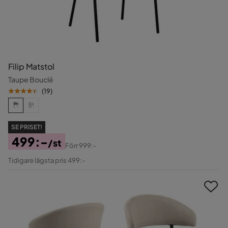
Filip Matstol
Taupe Bouclé
(
19
)
SE PRISET!
499:-
/st
Förr
999:-
Pris
Original
Tidigare lägsta pris 499:-
Pris