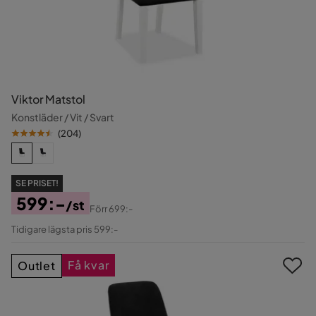
Viktor Matstol
Konstläder / Vit / Svart
(
204
)
SE PRISET!
599:-
/st
Förr
699:-
Pris
Original
Tidigare lägsta pris 599:-
Pris
Få kvar
Outlet