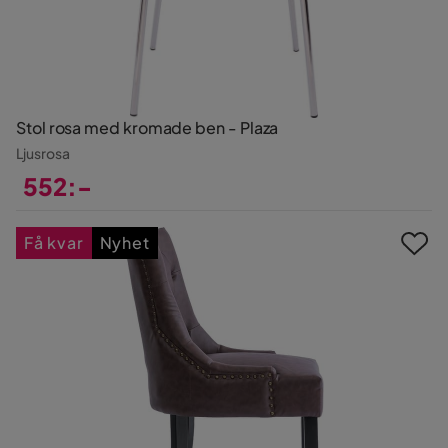
Stol rosa med kromade ben - Plaza
Ljusrosa
552:-
Pris
Få kvar
Nyhet