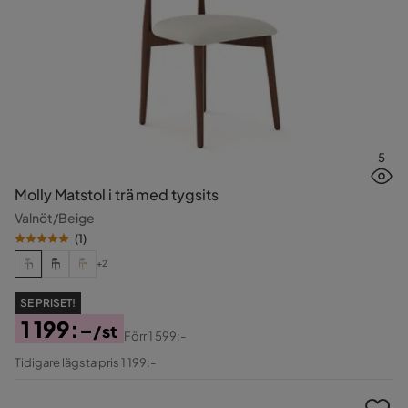
5
Molly Matstol i trä med tygsits
Valnöt/Beige
(
1
)
+2
SE PRISET!
1 199:-
/st
Förr
1 599:-
Pris
Original
Tidigare lägsta pris 1 199:-
Pris