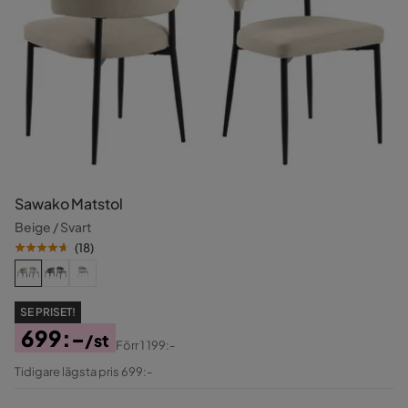
Sawako Matstol
Beige / Svart
(
18
)
SE PRISET!
699:-
/st
Förr
1 199:-
Pris
Original
Tidigare lägsta pris 699:-
Pris