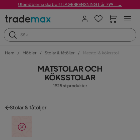
Utemöblerna ska bort! LAGERRENSNING från 799:– →
Hem
Möbler
Stolar & fåtöljer
Matstol & köksstol
MATSTOLAR OCH
KÖKSSTOLAR
1925 st produkter
Stolar & fåtöljer