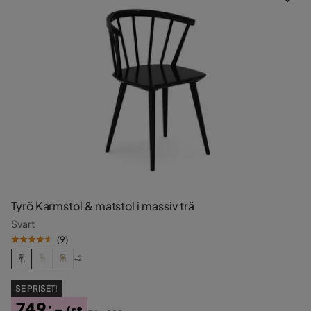
Tyrö Karmstol & matstol i massiv trä
Svart
(
9
)
+2
SE PRISET!
749:-
/st