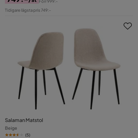
Förr
999:-
Pris
Original
Tidigare lägsta pris 749:-
Pris
Salaman Matstol
Beige
(
5
)