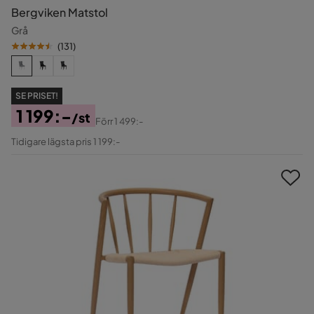
Bergviken Matstol
Grå
(
131
)
SE PRISET!
1 199:-
/st
Förr
1 499:-
Pris
Original
Tidigare lägsta pris 1 199:-
Pris