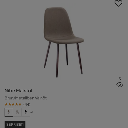
5
Nibe Matstol
Brun/Metallben Valnöt
(
44
)
+1
SE PRISET!