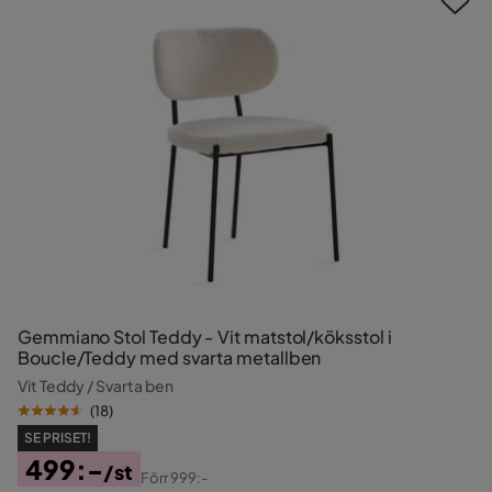
Gemmiano Stol Teddy - Vit matstol/köksstol i
Boucle/Teddy med svarta metallben
Vit Teddy / Svarta ben
(
18
)
SE PRISET!
499:-
/st
Förr
999:-