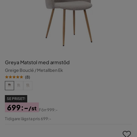
Greya Matstol med armstöd
Greige Bouclé / Metallben Ek
(
8
)
SE PRISET!
699:-
/st
Förr
999:-
Pris
Original
Tidigare lägsta pris 699:-
Pris