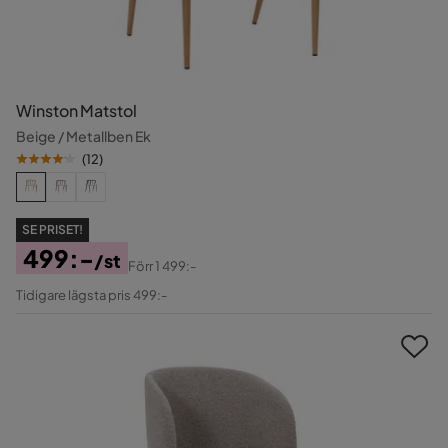
Winston Matstol
Beige / Metallben Ek
(
12
)
SE PRISET!
499:-
/st
Förr
1 499:-
Pris
Original
Tidigare lägsta pris 499:-
Pris