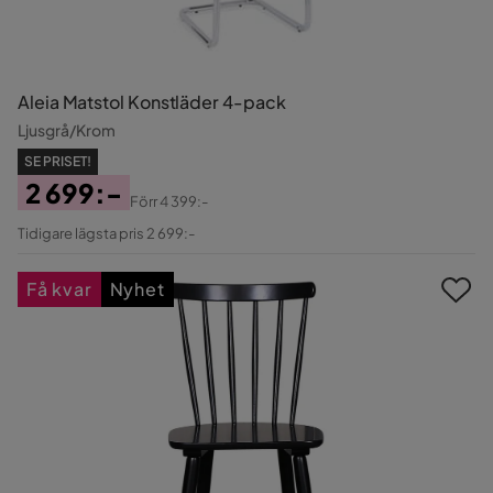
Aleia Matstol Konstläder 4-pack
Ljusgrå/Krom
SE PRISET!
2 699:-
Förr
4 399:-
Pris
Original
Tidigare lägsta pris 2 699:-
Pris
Få kvar
Nyhet