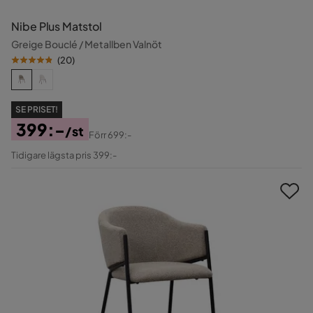
Nibe Plus Matstol
Greige Bouclé / Metallben Valnöt
(
20
)
SE PRISET!
399:-
/st
Förr
699:-
Pris
Original
Tidigare lägsta pris 399:-
Pris