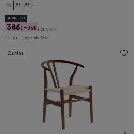
+1
SE PRISET!
386:-
/st
Förr
599:-
Pris
Original
Tidigare lägsta pris 386:-
Pris
Outlet
5