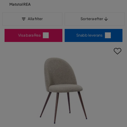
Matstol REA
Sortera efter
Alla filter
Sortera efter
Visa bara Rea
Snabb leverans