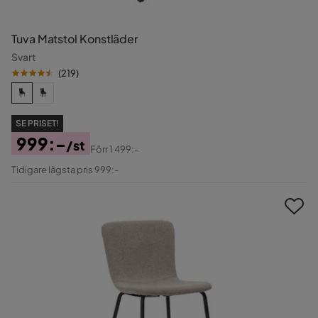
Tuva Matstol Konstläder
Svart
(
219
)
SE PRISET!
999:-
/st
Förr
1 499:-
Pris
Original
Tidigare lägsta pris 999:-
Pris