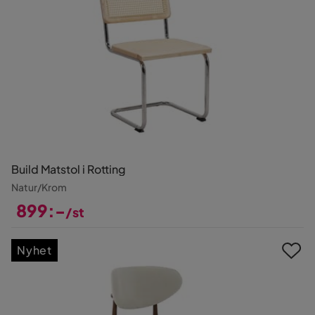
Build Matstol i Rotting
Natur/Krom
899:-
/st
Pris
Nyhet