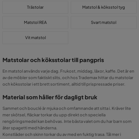
Trästolar
Matstol & köksstol tyg
Matstol REA
Svart matstol
Vit matstol
Matstolar och köksstolar till pangpris
En matstol används varje dag. Frukost, middag, läxor, kaffe. Det är en
av de möbler som faktiskt slits, och hos Trademax hittar du matstolar
och köksstolar i ett brett sortiment, alltid till prispressade priser.
Material som håller för dagligt bruk
Sammet och bouclé är mjuka och omfamnande att sitta i. Kräver lite
mer skötsel, fläckar torkar du upp direkt och speciella
rengöringsmedel kan behövas. Inte bästa valet om du har barn som
äter spagetti med händerna.
Konstläder och skinn torkar du av med en fuktig trasa. Tål mer i