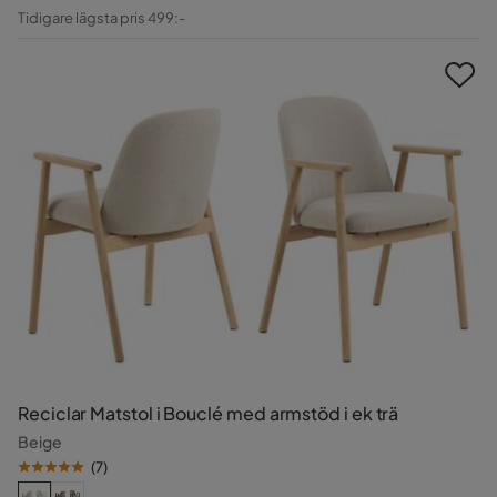
Pris
Original
Tidigare lägsta pris 499:-
Pris
Reciclar Matstol i Bouclé med armstöd i ek trä
Beige
(
7
)