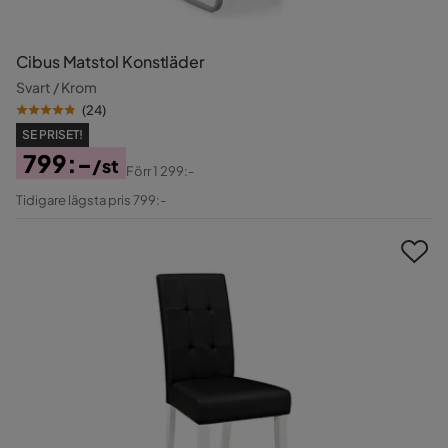
Cibus Matstol Konstläder
Svart / Krom
(
24
)
SE PRISET!
799:-
/st
Förr
1 299:-
Pris
Original
Tidigare lägsta pris 799:-
Pris