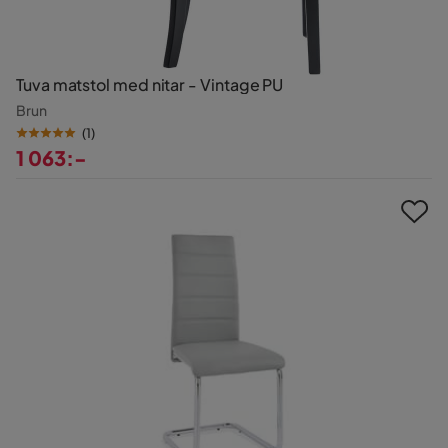
Tuva matstol med nitar - Vintage PU
Brun
(
1
)
1 063:-
Pris