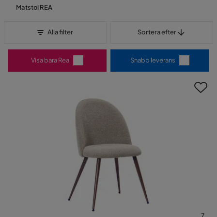
Matstol REA
Sortera efter
Alla filter
Sortera efter
Visa bara Rea
Snabb leverans
7