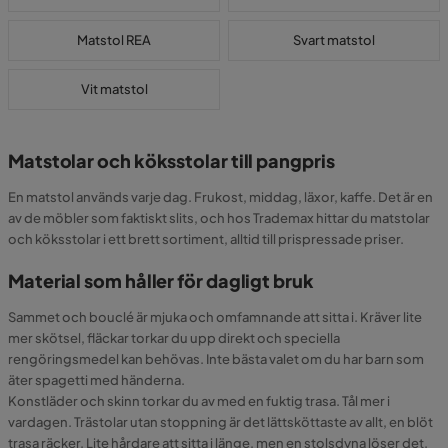
Matstol REA
Svart matstol
Vit matstol
Matstolar och köksstolar till pangpris
En matstol används varje dag. Frukost, middag, läxor, kaffe. Det är en
av de möbler som faktiskt slits, och hos Trademax hittar du matstolar
och köksstolar i ett brett sortiment, alltid till prispressade priser.
Material som håller för dagligt bruk
Sammet och bouclé är mjuka och omfamnande att sitta i. Kräver lite
mer skötsel, fläckar torkar du upp direkt och speciella
rengöringsmedel kan behövas. Inte bästa valet om du har barn som
äter spagetti med händerna.
Konstläder och skinn torkar du av med en fuktig trasa. Tål mer i
vardagen. Trästolar utan stoppning är det lättsköttaste av allt, en blöt
trasa räcker. Lite hårdare att sitta i länge, men en stolsdyna löser det.