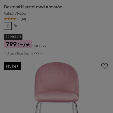
Dastoori Matstol med Armstöd
Valnöt / Natur
(
41
)
SE PRISET!
799:-
/st
Förr
1 699:-
Pris
Original
Tidigare lägsta pris 799:-
Pris
Nyhet