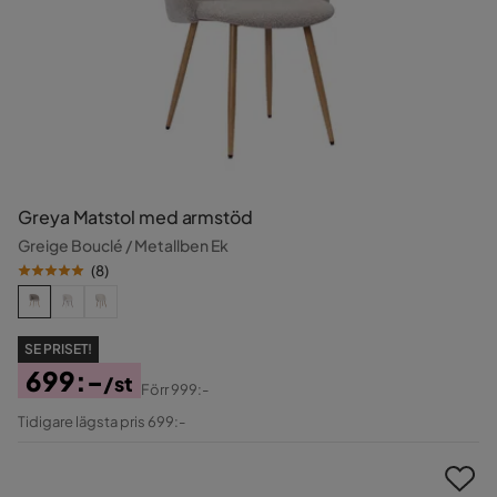
Greya Matstol med armstöd
Greige Bouclé / Metallben Ek
(
8
)
SE PRISET!
699:-
/st
Förr
999:-
Pris
Original
Tidigare lägsta pris 699:-
Pris