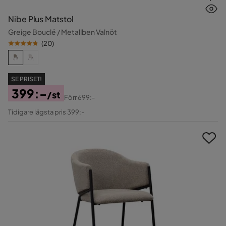
Nibe Plus Matstol
Greige Bouclé / Metallben Valnöt
(
20
)
SE PRISET!
399:-
/st
Förr
699:-
Pris
Original
Tidigare lägsta pris 399:-
Pris