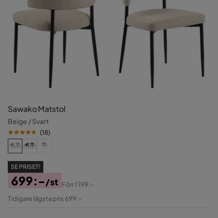
Sawako Matstol
Beige / Svart
(
18
)
SE PRISET!
699:-
/st
Förr
1 199:-
Pris
Original
Tidigare lägsta pris 699:-
Pris