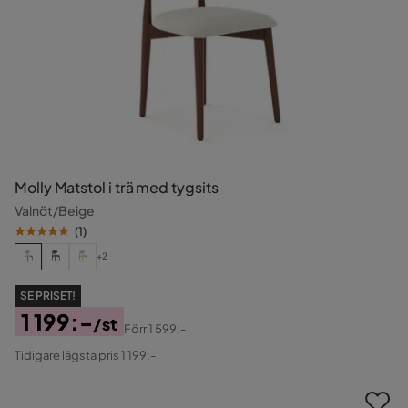
Molly Matstol i trä med tygsits
Valnöt/Beige
(
1
)
+2
SE PRISET!
1 199:-
/st
Förr
1 599:-
Pris
Original
Tidigare lägsta pris 1 199:-
Pris