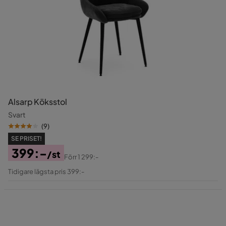
Alsarp Köksstol
Svart
(
9
)
SE PRISET!
399:-
/st
Förr
1 299:-
Pris
Original
Tidigare lägsta pris 399:-
Pris