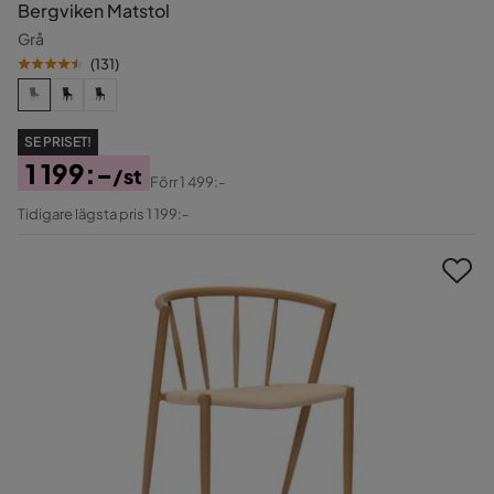
Bergviken Matstol
Grå
(
131
)
SE PRISET!
1 199:-
/st
Förr
1 499:-
Pris
Original
Tidigare lägsta pris 1 199:-
Pris