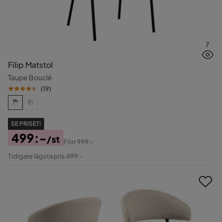
7
Filip Matstol
Taupe Bouclé
(
19
)
SE PRISET!
499:-
/st
Förr
999:-
Pris
Original
Tidigare lägsta pris 499:-
Pris