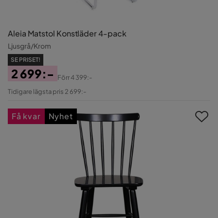
Aleia Matstol Konstläder 4-pack
Ljusgrå/Krom
SE PRISET!
2 699:-
Förr
4 399:-
Pris
Original
Tidigare lägsta pris 2 699:-
Pris
Få kvar
Nyhet