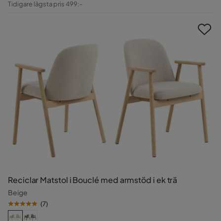
Tidigare lägsta pris 499:-
Pris
Reciclar Matstol i Bouclé med armstöd i ek trä
Beige
(
7
)