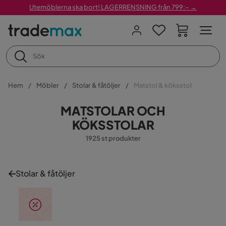
Utemöblerna ska bort! LAGERRENSNING från 799:– →
Hem
Möbler
Stolar & fåtöljer
Matstol & köksstol
MATSTOLAR OCH
KÖKSSTOLAR
1925 st produkter
Stolar & fåtöljer