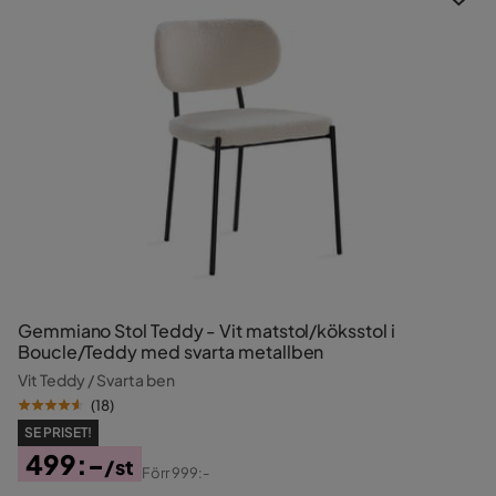
Gemmiano Stol Teddy - Vit matstol/köksstol i
Boucle/Teddy med svarta metallben
Vit Teddy / Svarta ben
(
18
)
SE PRISET!
499:-
/st
Förr
999:-
Pris
Original