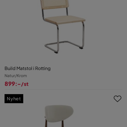
Build Matstol i Rotting
Natur/Krom
899:-
/st
Pris
Nyhet