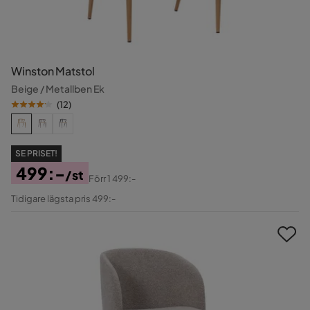
Winston Matstol
Beige / Metallben Ek
(
12
)
SE PRISET!
499:-
/st
Förr
1 499:-
Pris
Original
Tidigare lägsta pris 499:-
Pris