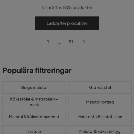
Visar
24
av
1925
produkter
Ladda fler produkter
...
1
81
Populära filtreringar
Beige matstol
Grå matstol
Köksstolar & matstolar 4-
Matstol rotting
pack
Matstol & köksstol sammet
Matstol & köksstol skinn
Trästolar
Matstol & köksstol tyg