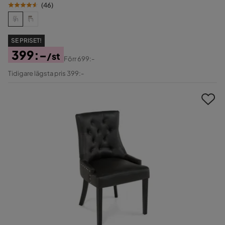
(
46
)
SE PRISET!
399:-
/st
Förr
699:-
Pris
Original
Tidigare lägsta pris 399:-
Pris