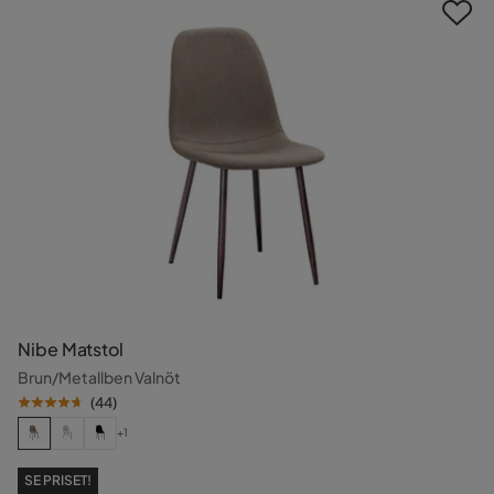
Nibe Matstol
Brun/Metallben Valnöt
(
44
)
+1
SE PRISET!