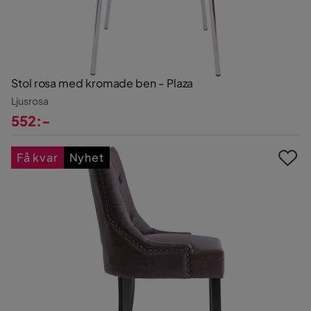
Stol rosa med kromade ben - Plaza
Ljusrosa
552:-
Pris
Få kvar
Nyhet