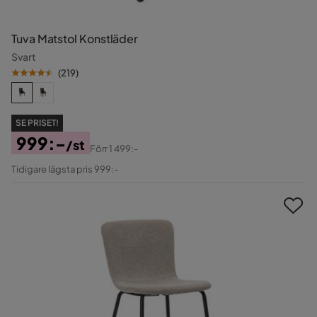
Tuva Matstol Konstläder
Svart
(
219
)
SE PRISET!
999:-
/st
Förr
1 499:-
Pris
Original
Tidigare lägsta pris 999:-
Pris