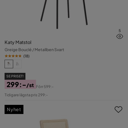
5
Katy Matstol
Greige Bouclé / Metallben Svart
(
18
)
SE PRISET!
299:-
/st
Förr
599:-
Pris
Original
Tidigare lägsta pris 299:-
Pris
Nyhet