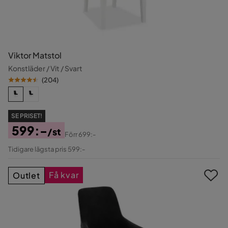
Viktor Matstol
Konstläder / Vit / Svart
(
204
)
SE PRISET!
599:-
/st
Förr
699:-
Pris
Original
Tidigare lägsta pris 599:-
Pris
Få kvar
Outlet