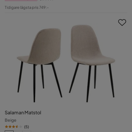
Pris
Original
Tidigare lägsta pris 749:-
Pris
Salaman Matstol
Beige
(
5
)