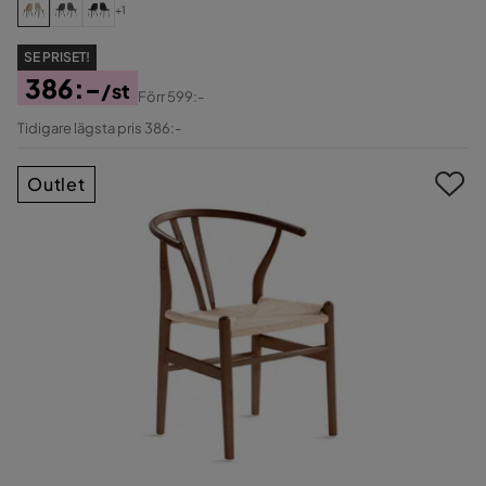
+1
SE PRISET!
386:-
/st
Förr
599:-
Pris
Original
Tidigare lägsta pris 386:-
Pris
Outlet