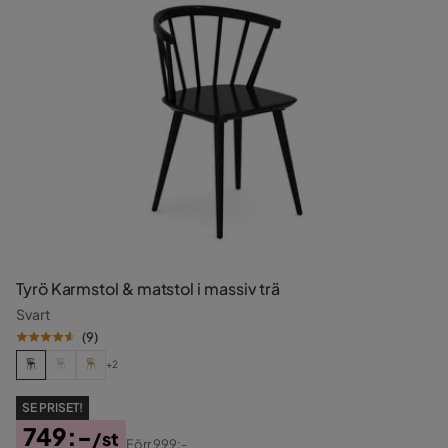
Tyrö Karmstol & matstol i massiv trä
Svart
(
9
)
+2
SE PRISET!
749:-
/st
Förr
999:-