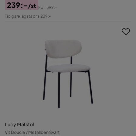
239:-
/st
Förr
599:-
Pris
Original
Tidigare lägsta pris 239:-
Pris
Lucy Matstol
Vit Bouclé / Metallben Svart