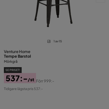
1 av 15
Venture Home
Tempe Barstol
Mörkgrå
SE PRISET!
537:-
/st
Förr
999:-
Pris
Original
Tidigare lägsta pris 537:-
Pris