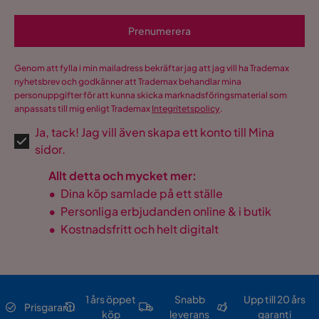
Prenumerera
Genom att fylla i min mailadress bekräftar jag att jag vill ha Trademax
nyhetsbrev och godkänner att Trademax behandlar mina
personuppgifter för att kunna skicka marknadsföringsmaterial som
anpassats till mig enligt Trademax
Integritetspolicy
.
Ja, tack! Jag vill även skapa ett konto till Mina
sidor.
Allt detta och mycket mer:
•
Dina köp samlade på ett ställe
•
Personliga erbjudanden online & i butik
•
Kostnadsfritt och helt digitalt
1 års öppet
Snabb
Upp till 20 års
Prisgaranti
köp
leverans
garanti