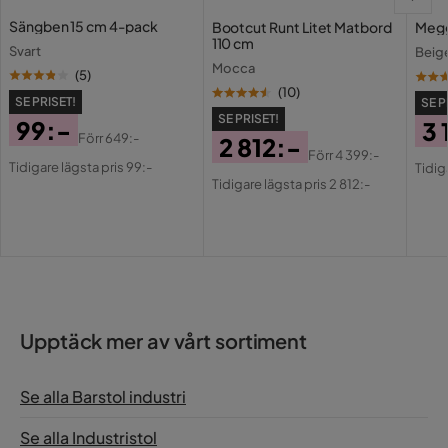
Bekväm sits och ryggstöd
Högkvalitativt stål och mörkgrå färg
Sängben 15 cm 4-pack
Bootcut Runt Litet Matbord
Megg
Vikt
4.6 kg
110 cm
Svart
Beig
Mocca
(
5
)
Torka av med lätt fuktig
Skötselråd
(
10
)
trasa.
SE PRISET!
SE P
SE PRISET!
99:-
3 
Färg
Grå
Förr
649:-
2 812:-
Pris
Original
Pri
Or
Förr
4 399:-
Tidigare lägsta pris 99:-
Pris
Original
Tidig
Pris
Pri
Serie
Tempe
Tidigare lägsta pris 2 812:-
Pris
Armstöd
Nej
Upptäck mer av vårt sortiment
Se alla Barstol industri
Se alla Industristol