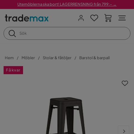
Utemöblerna ska bort! LAGERRENSNING från 799:– →
Hem
Möbler
Stolar & fåtöljer
Barstol & barpall
Få kvar