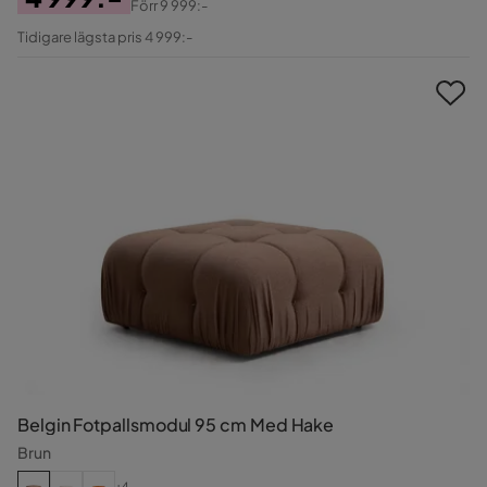
Förr
9 999:-
Pris
Original
Tidigare lägsta pris 4 999:-
Pris
Belgin Fotpallsmodul 95 cm Med Hake
Brun
+4