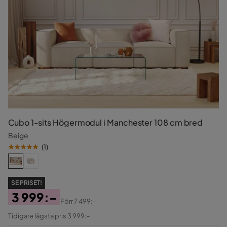
Cubo 1-sits Högermodul i Manchester 108 cm bred
Beige
(
1
)
SE PRISET!
3 999:-
Förr
7 499:-
Pris
Original
Tidigare lägsta pris 3 999:-
Pris