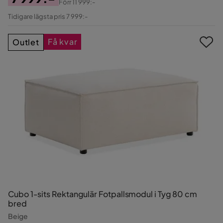
Förr
11 999:-
Pris
Original
Tidigare lägsta pris 7 999:-
Pris
Få kvar
Outlet
Cubo 1-sits Rektangulär Fotpallsmodul i Tyg 80 cm
bred
Beige