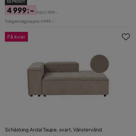
SE PRISET!
4 999:-
Förr
7 499:-
Pris
Original
Tidigare lägsta pris 4 999:-
Pris
Få kvar
Schäslong Ardal Taupe, svart, Vänstervänd