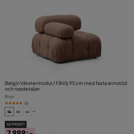
Belgin Vänstermodul / Fåtölj 95 cm med fasta armstöd
och repdetaljer
Brun
(
1
)
+4
SE PRISET!
7 999:-