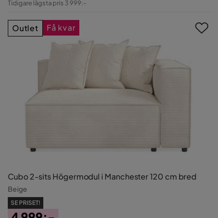
Tidigare lägsta pris 3 999:-
Pris
Få kvar
Outlet
Cubo 2-sits Högermodul i Manchester 120 cm bred
Beige
SE PRISET!
4 999:-