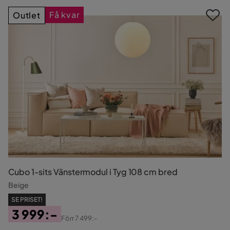
Få kvar
Outlet
Cubo 1-sits Vänstermodul i Tyg 108 cm bred
Beige
SE PRISET!
3 999:-
Förr
7 499:-
Pris
Original