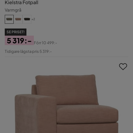
Kielstra Fotpall
Varmgrå
+2
SE PRISET!
5 319:-
Förr
10 499:-
Pris
Original
Tidigare lägsta pris 5 319:-
Pris