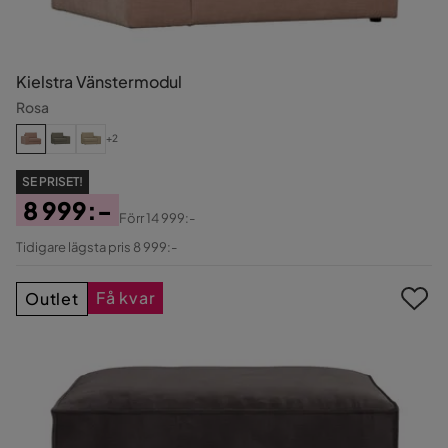
Kielstra Vänstermodul
Rosa
+2
SE PRISET!
8 999:-
Förr
14 999:-
Pris
Original
Tidigare lägsta pris 8 999:-
Pris
Få kvar
Outlet