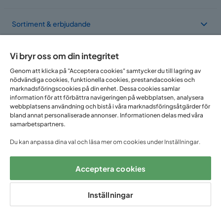
Sortiment & erbjudande
Om Trademax
Vi bryr oss om din integritet
Genom att klicka på "Acceptera cookies" samtycker du till lagring av
nödvändiga cookies, funktionella cookies, prestandacookies och
Vi finns i flera länder
marknadsföringscookies på din enhet. Dessa cookies samlar
information för att förbättra navigeringen på webbplatsen, analysera
webbplatsens användning och bistå i våra marknadsföringsåtgärder för
bland annat personaliserade annonser. Informationen delas med våra
samarbetspartners.
Du kan anpassa dina val och läsa mer om cookies under Inställningar.
Acceptera cookies
Följ oss på:
Inställningar
Copyright © 2025 Home Furnishing Nordic AB