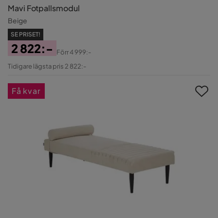
Mavi Fotpallsmodul
Beige
SE PRISET!
2 822:-
Förr
4 999:-
Pris
Original
Tidigare lägsta pris 2 822:-
Pris
Få kvar