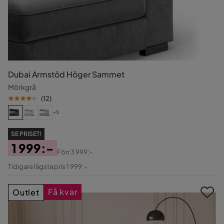
Dubai Armstöd Höger Sammet
Mörkgrå
(
12
)
+5
SE PRISET!
1 999:-
Förr
3 999:-
Pris
Original
Tidigare lägsta pris 1 999:-
Pris
Få kvar
Outlet