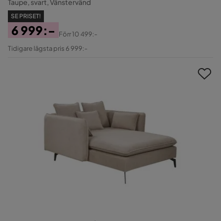
Taupe, svart, Vänstervänd
SE PRISET!
6 999:-
Förr
10 499:-
Pris
Original
Tidigare lägsta pris 6 999:-
Pris