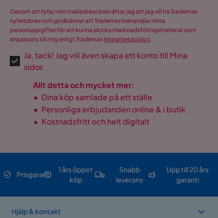
Genom att fylla i min mailadress bekräftar jag att jag vill ha Trademax
nyhetsbrev och godkänner att Trademax behandlar mina
personuppgifter för att kunna skicka marknadsföringsmaterial som
anpassats till mig enligt Trademax
Integritetspolicy
.
Ja, tack! Jag vill även skapa ett konto till Mina
sidor.
Allt detta och mycket mer:
•
Dina köp samlade på ett ställe
•
Personliga erbjudanden online & i butik
•
Kostnadsfritt och helt digitalt
1 års öppet
Snabb
Upp till 20 års
Prisgaranti
köp
leverans
garanti
Hjälp & kontakt