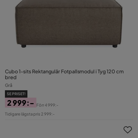
Cubo 1-sits Rektangulär Fotpallsmodul i Tyg 120 cm
bred
Grå
SE PRISET!
2 999:-
Förr
4 999:-
Pris
Original
Tidigare lägsta pris 2 999:-
Pris