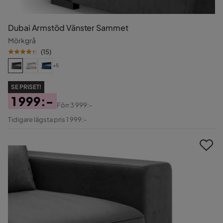
Dubai Armstöd Vänster Sammet
Mörkgrå
(
15
)
+5
SE PRISET!
1 999:-
Förr
3 999:-
Pris
Original
Tidigare lägsta pris 1 999:-
Pris