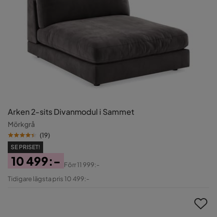
Arken 2-sits Divanmodul i Sammet
Mörkgrå
(
19
)
SE PRISET!
10 499:-
Förr
11 999:-
Pris
Original
Tidigare lägsta pris 10 499:-
Pris