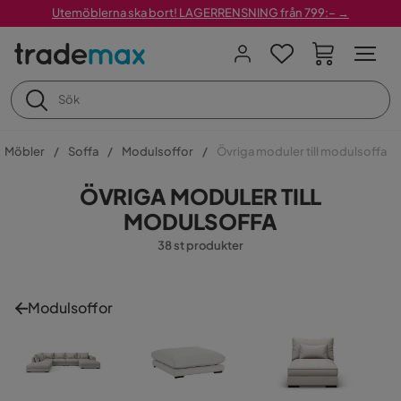
Utemöblerna ska bort! LAGERRENSNING från 799:– →
Möbler
Soffa
Modulsoffor
Övriga moduler till modulsoffa
ÖVRIGA MODULER TILL
MODULSOFFA
38 st produkter
Modulsoffor