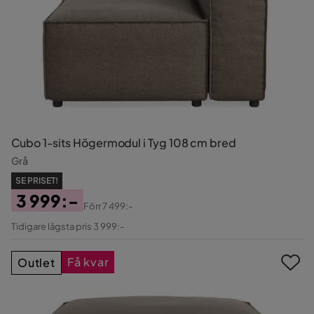
Cubo 1-sits Högermodul i Tyg 108 cm bred
Grå
SE PRISET!
3 999:-
Förr
7 499:-
Pris
Original
Tidigare lägsta pris 3 999:-
Pris
Få kvar
Outlet