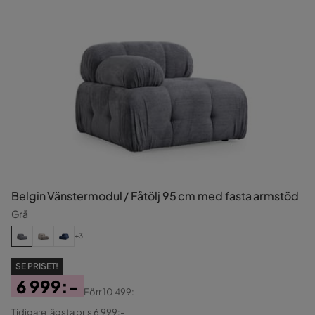
Belgin Vänstermodul / Fåtölj 95 cm med fasta armstöd
Grå
+3
SE PRISET!
6 999:-
Förr
10 499:-
Pris
Original
Tidigare lägsta pris 6 999:-