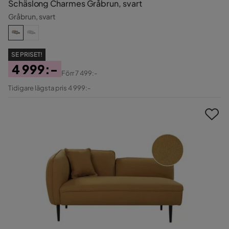
Schäslong Charmes Gråbrun, svart
Gråbrun, svart
SE PRISET!
4 999:-
Förr
7 499:-
Pris
Original
Tidigare lägsta pris 4 999:-
Pris