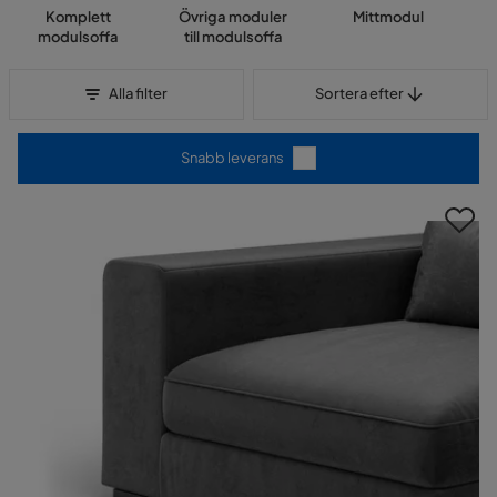
Komplett
Övriga moduler
Mittmodul
modulsoffa
till modulsoffa
Sortera efter
Alla filter
Sortera efter
Snabb leverans