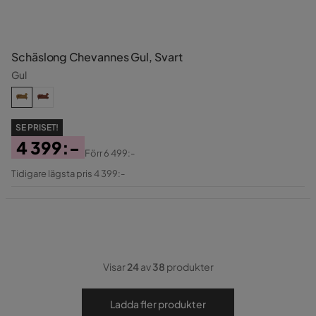
Schäslong Chevannes Gul, Svart
Gul
SE PRISET!
4 399:-
Förr
6 499:-
Pris
Original
Tidigare lägsta pris 4 399:-
Pris
Visar
24
av
38
produkter
Ladda fler produkter