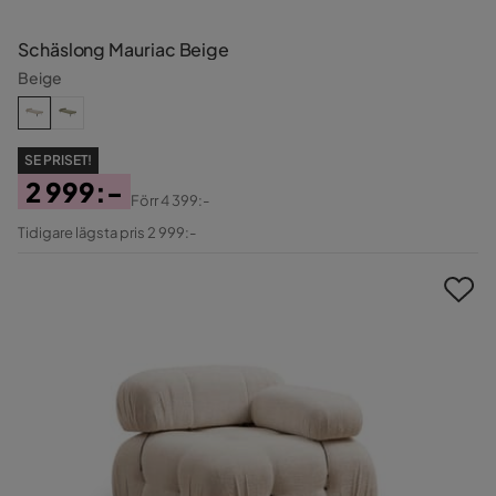
Schäslong Mauriac Beige
Beige
SE PRISET!
2 999:-
Förr
4 399:-
Pris
Original
Tidigare lägsta pris 2 999:-
Pris