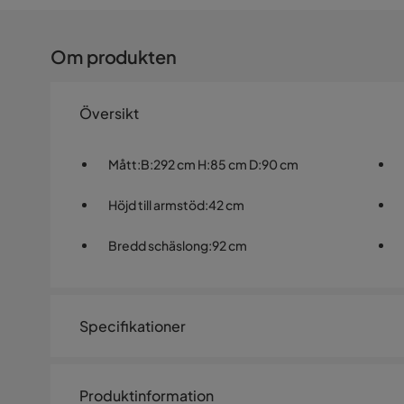
Om produkten
Översikt
Mått
:
B:292 cm H:85 cm D:90 cm
Höjd till armstöd
:
42 cm
Bredd schäslong
:
92 cm
Specifikationer
Artikelnummer:
2229855
Produktinformation
Storlek