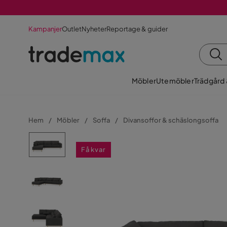
Kampanjer
Outlet
Nyheter
Reportage & guider
Möbler
Utemöbler
Trädgård
Hem
Möbler
Soffa
Divansoffor & schäslongsoffa
Få kvar