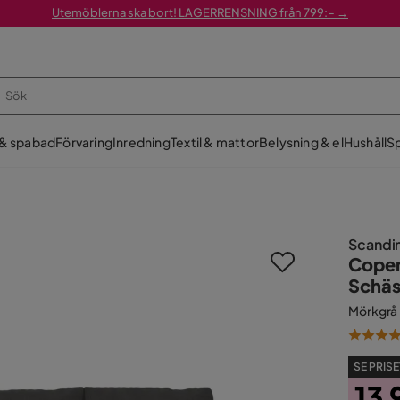
Utemöblerna ska bort! LAGERRENSNING från 799:– →
 & spabad
Förvaring
Inredning
Textil & mattor
Belysning & el
Hushåll
Sp
Scandi
Copen
Schäs
Mörkgrå
SE PRISE
13 