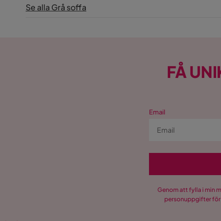
Se alla Grå soffa
Klädsel
Fjord 19, 
Fotpall ingår
Nej
Form
L-formad
FÅ UNI
Serie
Copenhag
Orientering/Sida
Vänstervä
Email
USB-uttag
Nej
Genom att fylla i min 
personuppgifter för