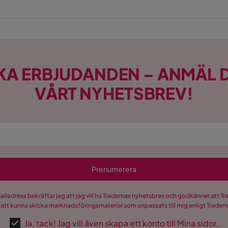
Mörkgrå Manchester
KA ERBJUDANDEN – ANMÄL D
VÅRT NYHETSBREV!
en
nd
Prenumerera
mailadress bekräftar jag att jag vill ha Trademax nyhetsbrev och godkänner att 
 att kunna skicka marknadsföringsmaterial som anpassats till mig enligt Trade
Ja, tack! Jag vill även skapa ett konto till Mina sidor.