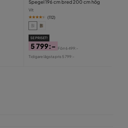
Spegel 196 cm bred 200 cm hög
Grå
Vit
(
112
)
SE PR
SE PRISET!
2 
5 799:-
Pris
Ori
Förr
6 499:-
Tidiga
Pris
Original
Pris
Tidigare lägsta pris 5 799:-
Pris