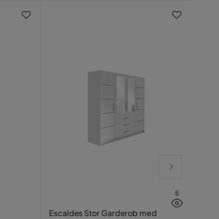
5
Cope
Escaldes Stor Garderob med