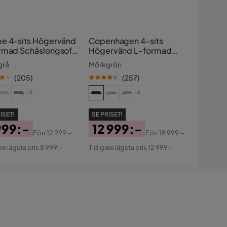
e 4-sits Högervänd
Copenhagen 4-sits
rmad Schäslongsoffa
Högervänd L-formad
Divansoffa i Manchester
grå
Mörkgrön
(
205
)
(
257
)
+5
+6
ISET!
SE PRISET!
999:-
12 999:-
Förr
12 999:-
Förr
18 999:-
s
ginal
Pris
Original
re lägsta pris 8 999:-
Tidigare lägsta pris 12 999:-
s
Pris