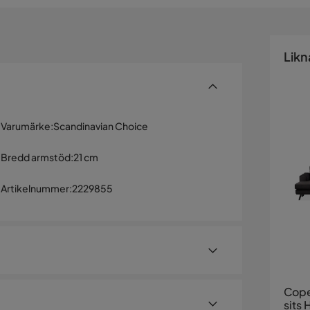
Likn
Varumärke
:
Scandinavian Choice
Bredd armstöd
:
21 cm
Artikelnummer
:
2229855
Cope
sits