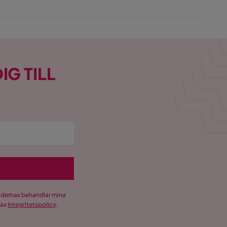
IG TILL
Trademax behandlar mina
max
Integritetspolicy
.