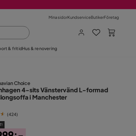
Mina sidor
Kundservice
Butiker
Företag
ort & fritid
Hus & renovering
navian Choice
hagen 4-sits Vänstervänd L-formad
longsoffa i Manchester
(
424
)
T!
999:-