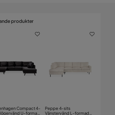
ande produkter
nhagen Compact 4-
Peppe 4-sits
 Högervänd U-formad
Vänstervänd L-formad