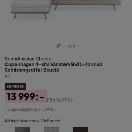
1 av 9
Scandinavian Choice
Copenhagen 4-sits Vänstervänd L-formad
Schäslongsoffa i Bouclé
Vit
SE PRISET!
13 999:-
Förr
18 999:-
Pris
Original
Tidigare lägsta pris 13 999:-
Pris
Klädsel:
Abriamo 4, Vit Bouclé