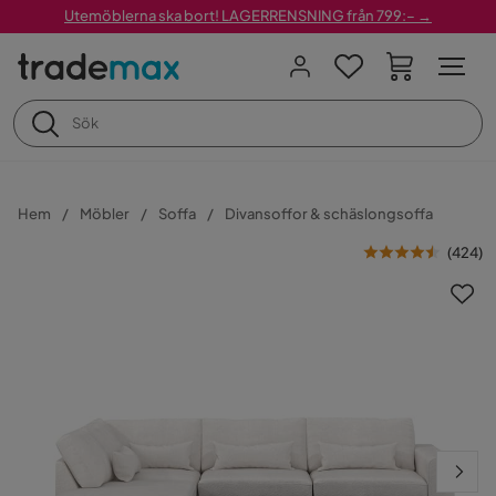
Utemöblerna ska bort! LAGERRENSNING från 799:– →
Hem
Möbler
Soffa
Divansoffor & schäslongsoffa
(
424
)