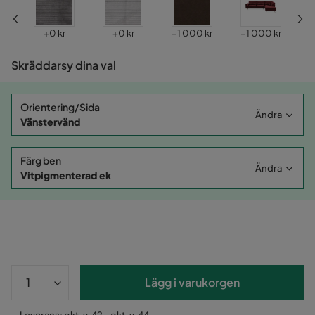
Pris
Pris
Pris
Pris
P
+
0 kr
+
0 kr
−1 000 kr
−1 000 kr
−
Skräddarsy dina val
Orientering/Sida
Ändra
Vänstervänd
Färg ben
Ändra
Vitpigmenterad ek
Lägg i varukorgen