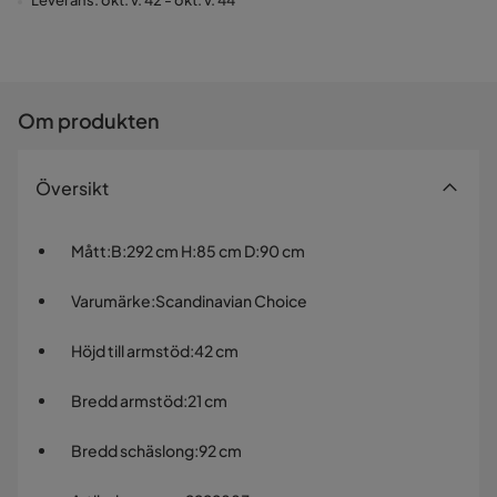
Leverans: okt. v. 42 - okt. v. 44
Om produkten
Översikt
Mått
:
B:292 cm H:85 cm D:90 cm
Varumärke
:
Scandinavian Choice
Höjd till armstöd
:
42 cm
Bredd armstöd
:
21 cm
Bredd schäslong
:
92 cm