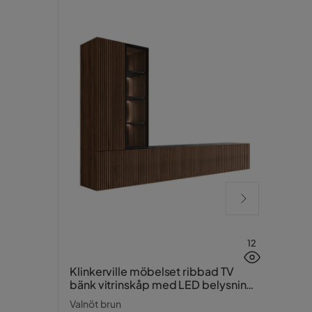
12
Prag
Klinkerville möbelset ribbad TV
bänk vitrinskåp med LED belysning
Vit
vägghängd - golvstående 260 cm
Valnöt brun