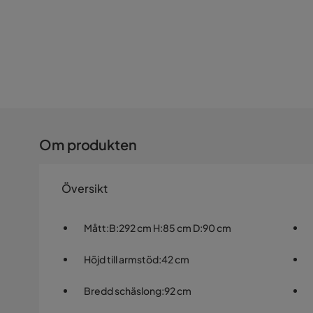
Om produkten
Översikt
Mått
:
B:292 cm H:85 cm D:90 cm
Höjd till armstöd
:
42 cm
Bredd schäslong
:
92 cm