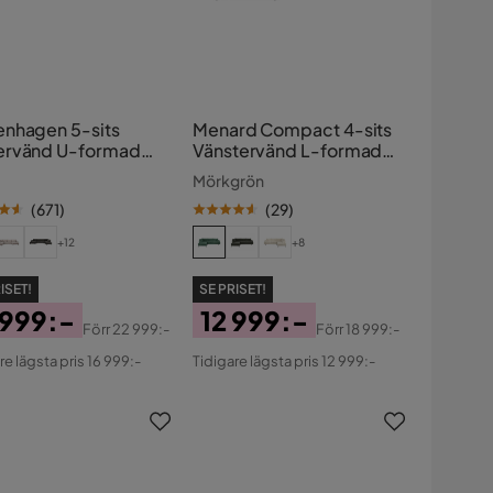
nhagen 5-sits
Menard Compact 4-sits
rvänd U-formad
Vänstervänd L-formad
a med Divan och
Schäslongsoffa i Sammet
Mörkgrön
slong i Sammet
(
671
)
(
29
)
+12
+8
ISET!
SE PRISET!
 999:-
12 999:-
Förr
22 999:-
Förr
18 999:-
s
ginal
Pris
Original
re lägsta pris 16 999:-
Tidigare lägsta pris 12 999:-
s
Pris