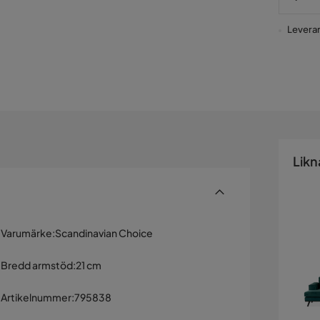
Leverans
Likn
Varumärke
:
Scandinavian Choice
Bredd armstöd
:
21 cm
Artikelnummer
:
795838