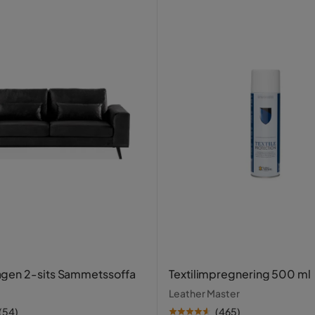
tällt en annan färg så blir jag nästan
1
1
Verified by Trustvoice
Grön Sammet
en
nd
gen 2-sits Sammetssoffa
Textilimpregnering 500 ml
Leather Master
(
54
)
(
465
)