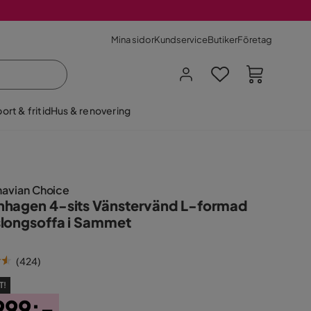
Mina sidor
Kundservice
Butiker
Företag
ort & fritid
Hus & renovering
navian Choice
hagen 4-sits Vänstervänd L-formad
longsoffa i Sammet
(
424
)
T!
999:-