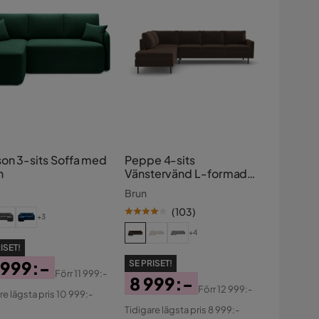
on 3-sits Soffa med
Peppe 4-sits
n
Vänstervänd L-formad
Schäslongsoffa i
Brun
Manchester
(
103
)
+3
+4
ISET!
 999:-
SE PRISET!
Förr
11 999:-
8 999:-
s
ginal
Förr
12 999:-
re lägsta pris 10 999:-
Pris
Original
s
Tidigare lägsta pris 8 999:-