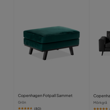
Det var fin bekväm soffa men tyvärr hade jag bes
Färg ben
Svart
missnöjd.
Montering krävs
Ja
Visa fler recensioner
Vikt
106 kg
Färg
Grön
Klädsel
Orelie 6, 
Fotpall ingår
Nej
Form
L-formad
Serie
Copenhag
Orientering/Sida
Vänstervä
Copenhagen Fotpall Sammet
Copenha
Namn klädsel
Orelie 6
Grön
Mörkgrå
(
80
)
USB-uttag
Nej