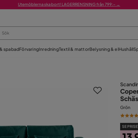
Utemöblerna ska bort! LAGERRENSNING från 799:– →
 & spabad
Förvaring
Inredning
Textil & mattor
Belysning & el
Hushåll
Sp
Scandi
Copen
Schäs
Grön
SE PRISE
13 