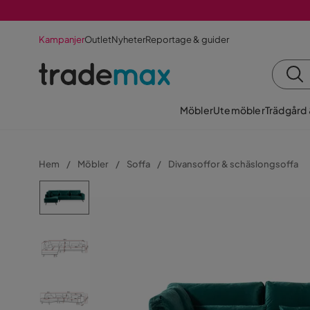
Kampanjer
Outlet
Nyheter
Reportage & guider
Möbler
Utemöbler
Trädgård
Hem
Möbler
Soffa
Divansoffor & schäslongsoffa