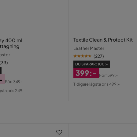
 ryggdyna
Textile Clean & Protect Kit
ay 400 ml -
ttagning
Leather Master
aster
(
227
)
(
33
)
DU SPARAR:
100:-
399:-
Förr
599:-
-
Rabatterat
Original
Förr
349:-
Tidigare lägsta pris 499:-
al
Pris
Pris
gsta pris 249:-
4
2