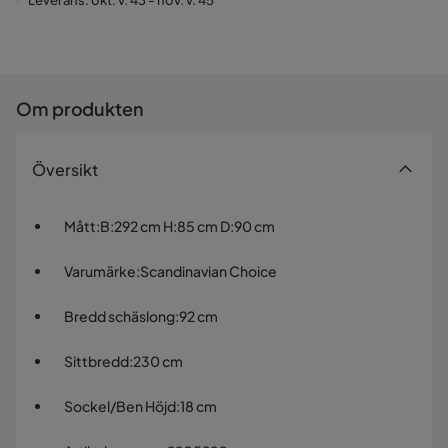
Leverans: okt. v. 43 - nov. v. 45
Om produkten
Översikt
Mått
:
B:292 cm H:85 cm D:90 cm
Varumärke
:
Scandinavian Choice
Bredd schäslong
:
92 cm
Sittbredd
:
230 cm
Sockel/Ben Höjd
:
18 cm