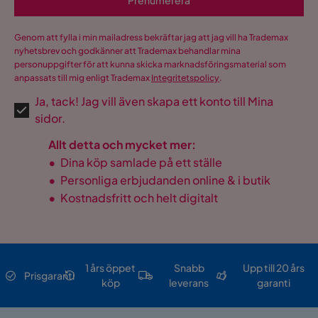
Prenumerera
USB-uttag
Nej
Genom att fylla i min mailadress bekräftar jag att jag vill ha Trademax
nyhetsbrev och godkänner att Trademax behandlar mina
personuppgifter för att kunna skicka marknadsföringsmaterial som
anpassats till mig enligt Trademax
Integritetspolicy
.
Ja, tack! Jag vill även skapa ett konto till Mina
sidor.
Allt detta och mycket mer:
•
Dina köp samlade på ett ställe
•
Personliga erbjudanden online & i butik
•
Kostnadsfritt och helt digitalt
1 års öppet
Snabb
Upp till 20 års
Prisgaranti
köp
leverans
garanti