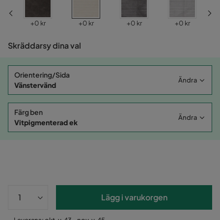
Pris
Pris
Pris
Pris
P
kr
+
0 kr
+
0 kr
+
0 kr
+
0 kr
−
Skräddarsy dina val
Orientering/Sida
Ändra
Vänstervänd
Färg ben
Ändra
Vitpigmenterad ek
Lägg i varukorgen