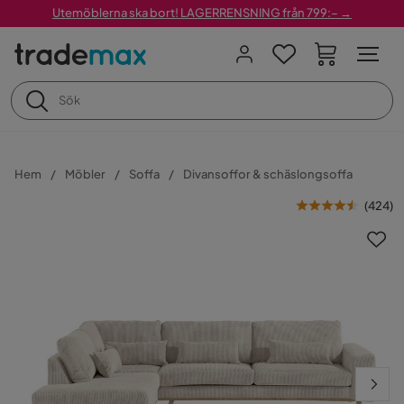
Utemöblerna ska bort! LAGERRENSNING från 799:– →
Hem
Möbler
Soffa
Divansoffor & schäslongsoffa
(
424
)