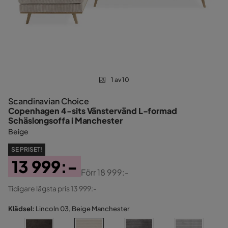
1 av 10
Scandinavian Choice
Copenhagen 4-sits Vänstervänd L-formad
Schäslongsoffa i Manchester
Beige
SE PRISET!
13 999:-
Förr
18 999:-
Pris
Original
Tidigare lägsta pris 13 999:-
Pris
Klädsel:
Lincoln 03, Beige Manchester