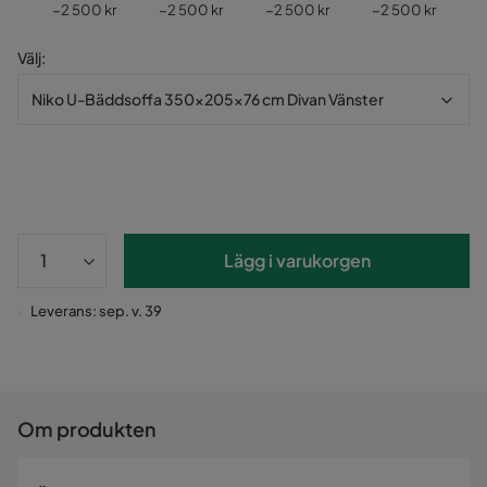
Pris
Pris
Pris
Pris
P
kr
−2 500 kr
−2 500 kr
−2 500 kr
−2 500 kr
−
Välj
:
Niko U-Bäddsoffa 350x205x76 cm Divan Vänster
Lägg i varukorgen
Leverans: sep. v. 39
Om produkten