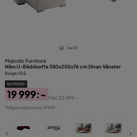
1 av 10
Majestic Furniture
Niko U-Bäddsoffa 350x205x76 cm Divan Vänster
Beige/Grå
SE PRISET!
19 999:-
Förr
22 499:-
Pris
Original
Tidigare lägsta pris 19 999:-
Pris