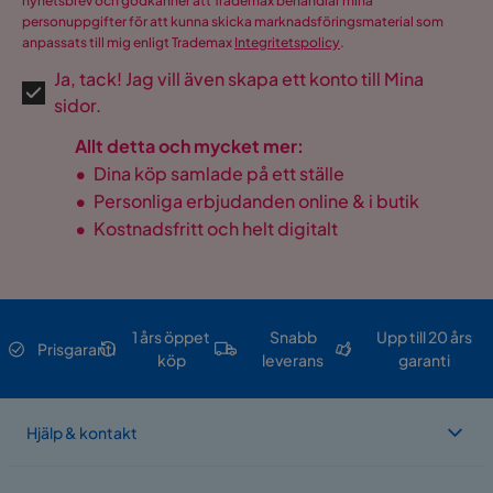
nyhetsbrev och godkänner att Trademax behandlar mina
personuppgifter för att kunna skicka marknadsföringsmaterial som
anpassats till mig enligt Trademax
Integritetspolicy
.
Ja, tack! Jag vill även skapa ett konto till Mina
sidor.
Allt detta och mycket mer:
•
Dina köp samlade på ett ställe
•
Personliga erbjudanden online & i butik
•
Kostnadsfritt och helt digitalt
1 års öppet
Snabb
Upp till 20 års
Prisgaranti
köp
leverans
garanti
Hjälp & kontakt