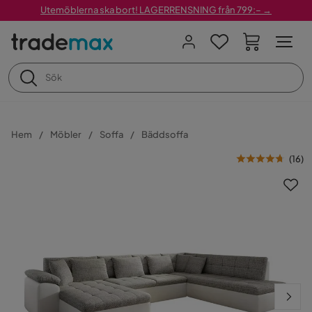
Utemöblerna ska bort! LAGERRENSNING från 799:– →
Hem
Möbler
Soffa
Bäddsoffa
(
16
)