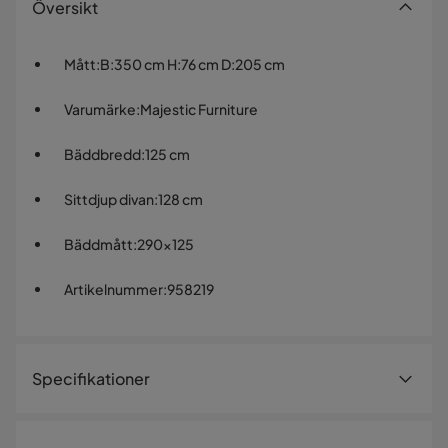
Översikt
Mått
:
B:350 cm H:76 cm D:205 cm
Varumärke
:
Majestic Furniture
Bäddbredd
:
125 cm
Sittdjup divan
:
128 cm
Bäddmått
:
290x125
Artikelnummer
:
958219
Specifikationer
Artikelnummer:
958219