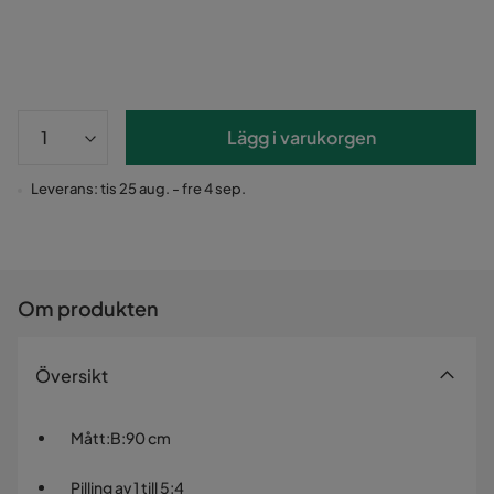
Lägg i varukorgen
Leverans: tis 25 aug. - fre 4 sep.
Om produkten
Översikt
Mått
:
B:90 cm
Pilling av 1 till 5
:
4