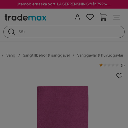
Utemöblerna ska bort! LAGERRENSNING från 799:– →
Säng
Sängtillbehör & sänggavel
Sänggavlar & huvudgavlar
(
1
)