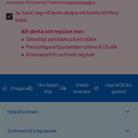
anpassats till mig enligt Trademax
Integritetspolicy
.
Ja, tack! Jag vill även skapa ett konto till Mina
sidor.
Allt detta och mycket mer:
•
Dina köp samlade på ett ställe
•
Personliga erbjudanden online & i butik
•
Kostnadsfritt och helt digitalt
1 års öppet
Snabb
Upp till 20 års
Prisgaranti
köp
leverans
garanti
Hjälp & kontakt
Sortiment & erbjudande