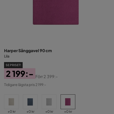
Harper Sänggavel 90 cm
Lila
SE PRISET!
2 199:-
Förr
2 399:-
Pris
Original
Tidigare lägsta pris 2 199:-
Pris
Pris
Pris
Pris
Pris
+
0 kr
+
0 kr
+
0 kr
+
0 kr