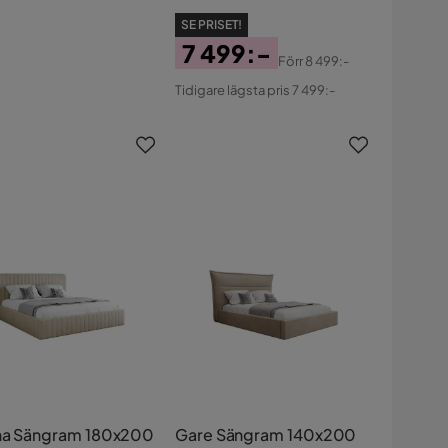
s
SE PRISET!
7 499:-
Förr
8 499:-
Pris
Original
Tidigare lägsta pris 7 499:-
Pris
na Sängram 180x200
Gare Sängram 140x200