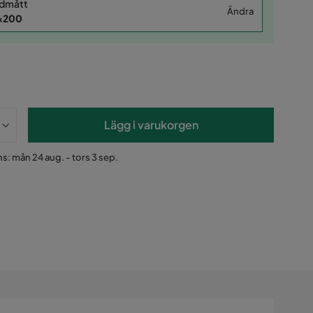
dmått
Ändra
x200
Lägg i varukorgen
s: mån 24 aug. - tors 3 sep.