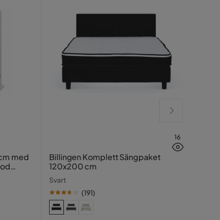
16
Lucy
 cm med
Billingen Komplett Sängpaket
ood
120x200 cm
Greig
Svart
(
191
)
SE PR