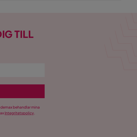
IG TILL
Trademax behandlar mina
max
Integritetspolicy
.