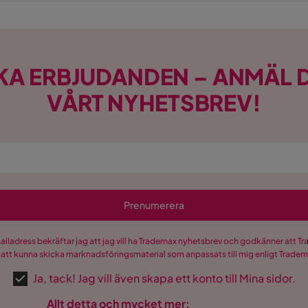
KA ERBJUDANDEN – ANMÄL D
VÅRT NYHETSBREV!
Prenumerera
mailadress bekräftar jag att jag vill ha Trademax nyhetsbrev och godkänner att 
 att kunna skicka marknadsföringsmaterial som anpassats till mig enligt Trade
Ja, tack! Jag vill även skapa ett konto till Mina sidor.
Allt detta och mycket mer: