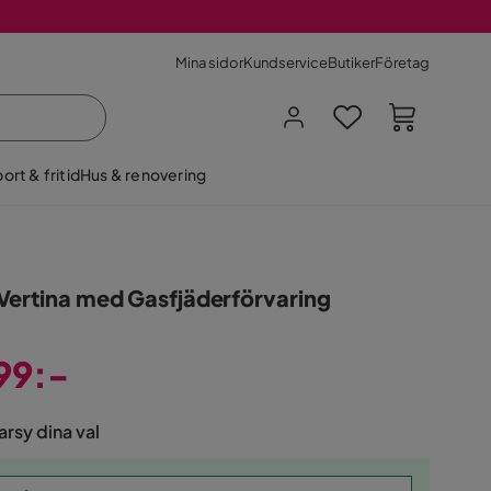
Mina sidor
Kundservice
Butiker
Företag
ort & fritid
Hus & renovering
Vertina med Gasfjäderförvaring
99:-
rsy dina val