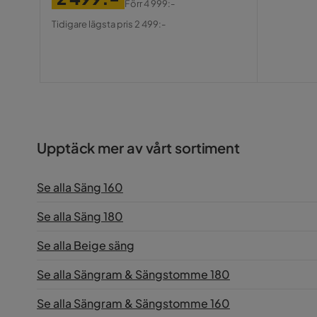
Pris
Förr
4 999:-
Pris
Original
Tidigare lägsta pris 2 499:-
Pris
Upptäck mer av vårt sortiment
Se alla Säng 160
Se alla Säng 180
Se alla Beige säng
Se alla Sängram & Sängstomme 180
Se alla Sängram & Sängstomme 160