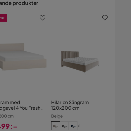
ande produkter
var
gram med
Hilarion Sängram
dgavel 4 You Fresh
120x200 cm
Upphöjd Ram
 200 cm
Beige
beige
499:-
+1