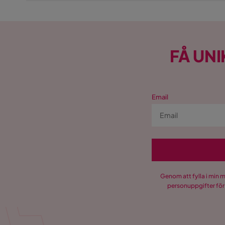
FÅ UNI
Email
Genom att fylla i min 
personuppgifter för