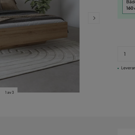
Bäd
160
Leveran
1 av 3