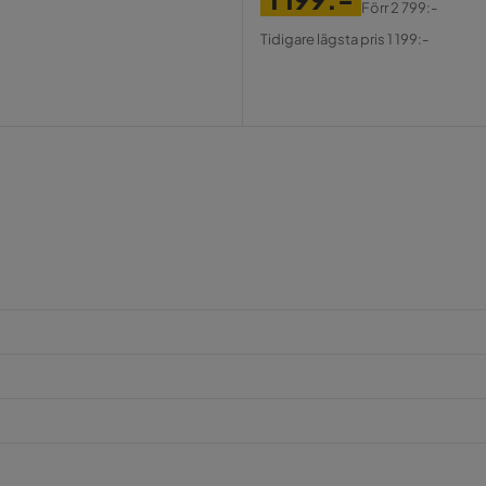
Förr
2 799:-
Pris
Original
Tidigare lägsta pris 1 199:-
Pris