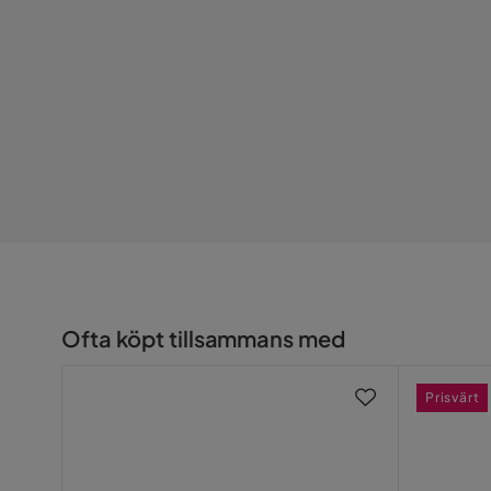
Vikt: 93,12 kg
Stomme: Vild ek
Framsida: Vild ek - Beige
Montering: Självmontering
Ytterligare Information: ABS-kantlist i synliga om
Utrustning: Beslag, Monteringsanvisningar; Säng
Sängram: Möbelskiva 18 mm Vild Ek Laminat
Sänggaveln: Möbelskiva 18 mm Vild Ek Laminat / 
Botten av sängen: Möbelskiva 18 mm Vild Ek Lamin
Höjd På Den Nedre/Övre Kanten Av Ramen Från 
Ofta köpt tillsammans med
Prisvärt