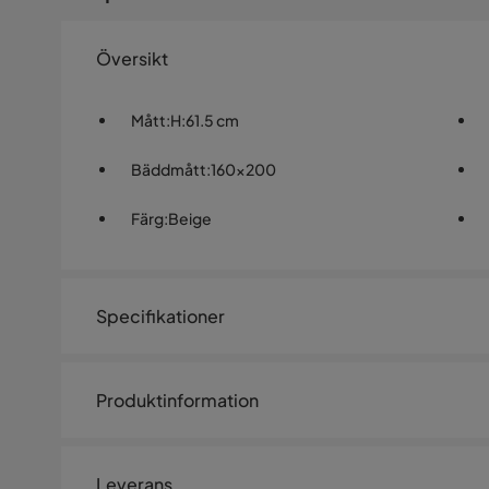
Översikt
Mått
:
H:61.5 cm
Bäddmått
:
160x200
Färg
:
Beige
Specifikationer
Artikelnummer:
SYN0061661
Produktinformation
Storlek
Elegant och modern, VERTINA-sovrummet kombinerar de
Höjd
61.5 cm
inslag i sandbeige. Kollektionen erbjuder två bredder p
Leverans