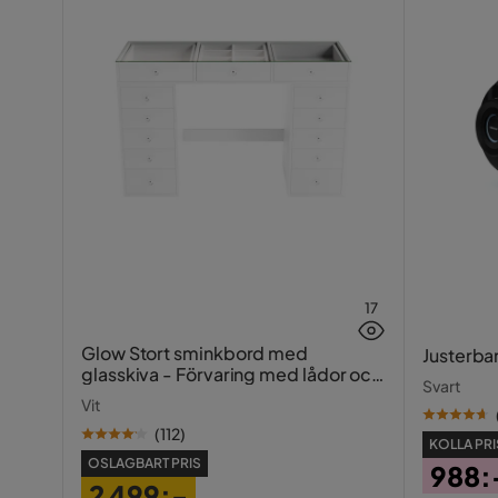
17
Glow Stort sminkbord med
Justerba
glasskiva - Förvaring med lådor och
Svart
fack 120 cm
Vit
(
112
)
KOLLA PRI
OSLAGBART PRIS
988:
2 499:-