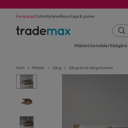
Kampanjer
Outlet
Nyheter
Reportage & guider
Möbler
Utemöbler
Trädgård
Hem
Möbler
Säng
Sängram & sängstomme