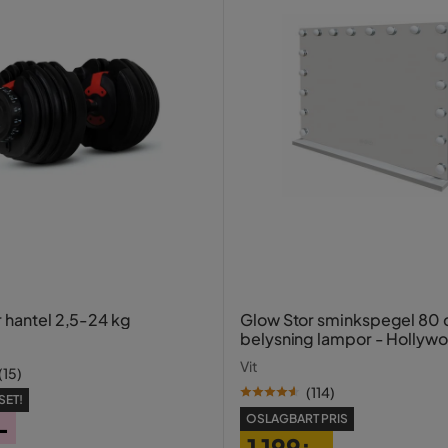
r hantel 2,5-24 kg
Glow Stor sminkspegel 80
belysning lampor - Hollyw
spegel med USB-charging
Vit
(
15
)
(
114
)
SET!
OSLAGBART PRIS
-
1 199:-