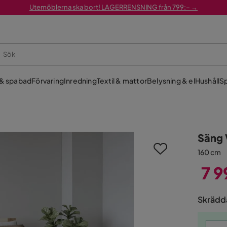
Utemöblerna ska bort! LAGERRENSNING från 799:– →
 & spabad
Förvaring
Inredning
Textil & mattor
Belysning & el
Hushåll
Sp
Säng 
160 cm
7 9
Pris
Skrädda