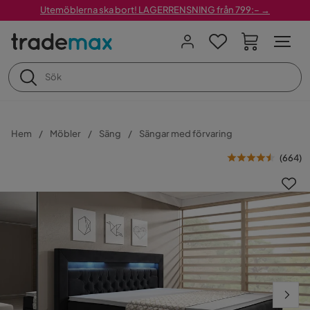
Utemöblerna ska bort! LAGERRENSNING från 799:– →
Hem
Möbler
Säng
Sängar med förvaring
(
664
)