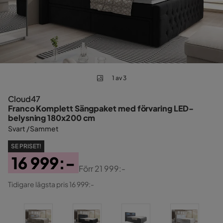
1 av 3
Cloud47
Franco Komplett Sängpaket med förvaring LED-
belysning 180x200 cm
Svart / Sammet
SE PRISET!
16 999:-
Förr
21 999:-
Pris
Original
Tidigare lägsta pris 16 999:-
Pris