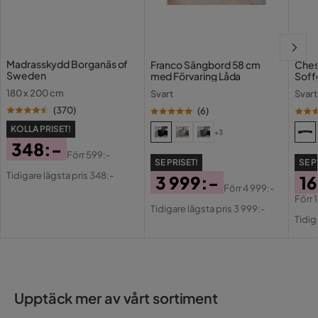
2 år sedan
Madrass
Ingår
Visa fler recensioner
Material bäddmadrass
Ja, Skum
Madrasskydd Borganäs of
Franco Sängbord 58 cm
Ches
Sweden
med Förvaring Låda
Soff
Verified by Trustvoice
180 x 200 cm
Svart
Svart
(
370
)
(
6
)
KOLLA PRISET!
+3
348:-
Förr
599:-
SE PRISET!
SE P
Pris
Original
Tidigare lägsta pris 348:-
3 999:-
16
Pris
Förr
4 999:-
Pris
Original
Förr
Pri
Or
Tidigare lägsta pris 3 999:-
Pris
Tidig
Pri
Upptäck mer av vårt sortiment