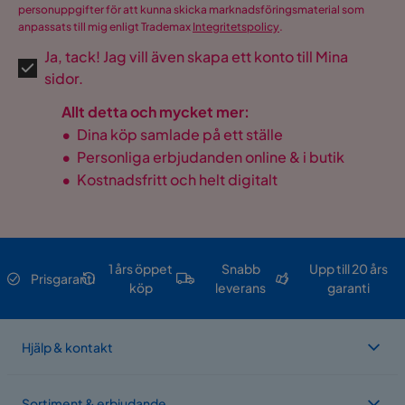
personuppgifter för att kunna skicka marknadsföringsmaterial som
anpassats till mig enligt Trademax
Integritetspolicy
.
Ja, tack! Jag vill även skapa ett konto till Mina
sidor.
Allt detta och mycket mer:
•
Dina köp samlade på ett ställe
•
Personliga erbjudanden online & i butik
•
Kostnadsfritt och helt digitalt
1 års öppet
Snabb
Upp till 20 års
Prisgaranti
köp
leverans
garanti
Hjälp & kontakt
Sortiment & erbjudande