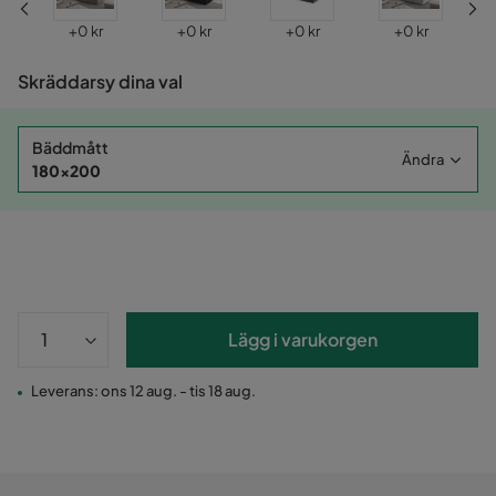
Pris
Pris
Pris
Pris
+
0 kr
+
0 kr
+
0 kr
+
0 kr
Skräddarsy dina val
Bäddmått
Ändra
180x200
Lägg i varukorgen
Leverans: ons 12 aug. - tis 18 aug.