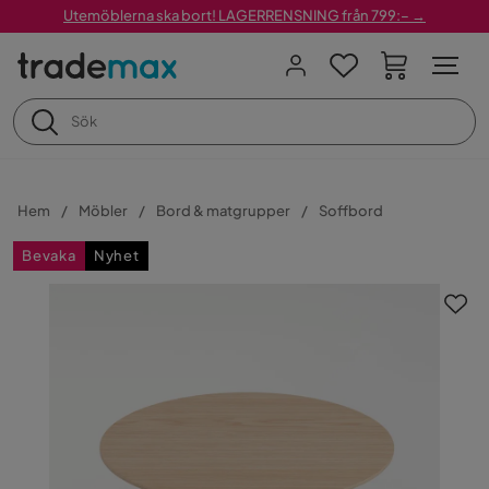
Utemöblerna ska bort! LAGERRENSNING från 799:– →
Hem
Möbler
Bord & matgrupper
Soffbord
Bevaka
Nyhet