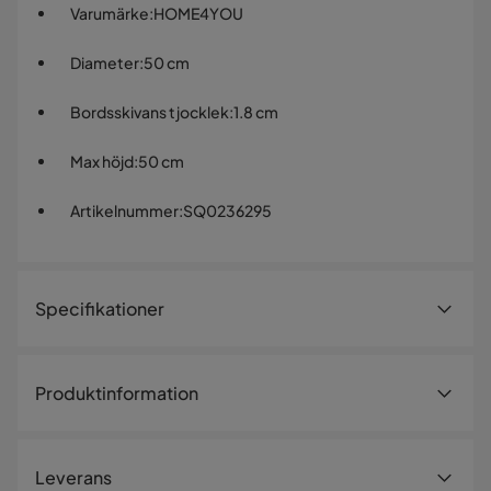
Varumärke
:
HOME4YOU
Diameter
:
50 cm
Bordsskivans tjocklek
:
1.8 cm
Max höjd
:
50 cm
Artikelnummer
:
SQ0236295
Specifikationer
Artikelnummer:
SQ0236295
Produktinformation
Storlek
Höjd
50 cm
Leverans