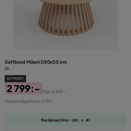
Soffbord Milani D50x50 cm
Ek
SE PRISET!
2 799:-
Förr
4 199:-
Pris
Original
Tidigare lägsta pris 2 799:-
Pris
Beräknad åter: okt. v. 41