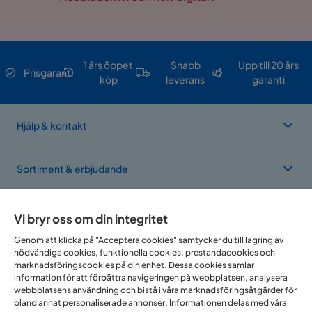
1 års öppet
Snabb
Upp till 20 års
Prisgaranti
köp
leverans
garanti
Hjälp & kontakt
Sortiment & erbjudande
Om Trademax
Vi bryr oss om din integritet
Genom att klicka på "Acceptera cookies" samtycker du till lagring av
nödvändiga cookies, funktionella cookies, prestandacookies och
Vi finns i flera länder
marknadsföringscookies på din enhet. Dessa cookies samlar
information för att förbättra navigeringen på webbplatsen, analysera
webbplatsens användning och bistå i våra marknadsföringsåtgärder för
bland annat personaliserade annonser. Informationen delas med våra