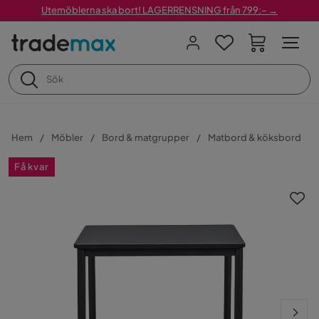
Utemöblerna ska bort! LAGERRENSNING från 799:– →
Hem
Möbler
Bord & matgrupper
Matbord & köksbord
Få kvar