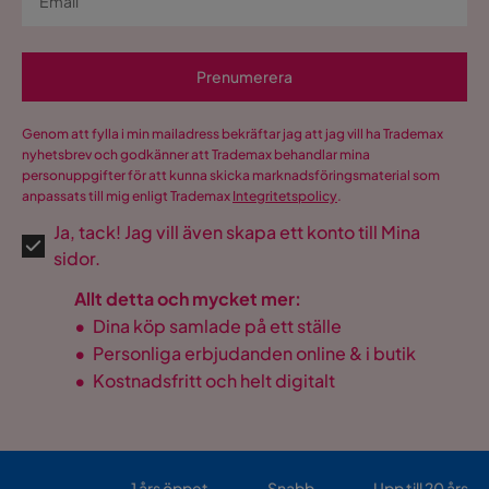
Prenumerera
Genom att fylla i min mailadress bekräftar jag att jag vill ha Trademax
nyhetsbrev och godkänner att Trademax behandlar mina
personuppgifter för att kunna skicka marknadsföringsmaterial som
anpassats till mig enligt Trademax
Integritetspolicy
.
Ja, tack! Jag vill även skapa ett konto till Mina
sidor.
Allt detta och mycket mer:
•
Dina köp samlade på ett ställe
•
Personliga erbjudanden online & i butik
•
Kostnadsfritt och helt digitalt
1 års öppet
Snabb
Upp till 20 års