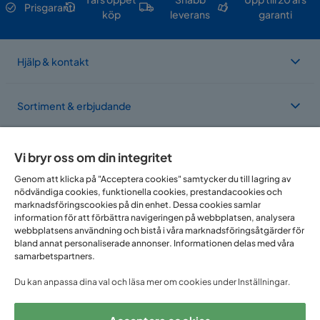
Prisgaranti
köp
leverans
garanti
Hjälp & kontakt
Sortiment & erbjudande
Om Trademax
Vi bryr oss om din integritet
Genom att klicka på "Acceptera cookies" samtycker du till lagring av
nödvändiga cookies, funktionella cookies, prestandacookies och
Vi finns i flera länder
marknadsföringscookies på din enhet. Dessa cookies samlar
information för att förbättra navigeringen på webbplatsen, analysera
webbplatsens användning och bistå i våra marknadsföringsåtgärder för
bland annat personaliserade annonser. Informationen delas med våra
samarbetspartners.
Du kan anpassa dina val och läsa mer om cookies under Inställningar.