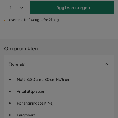
Lägg i varukorgen
Leverans: fre 14 aug. - fre 21 aug.
Om produkten
Översikt
Mått
:
B:80 cm L:80 cm H:75 cm
Antal sittplatser
:
4
Förlängningsbart
:
Nej
Färg
:
Svart