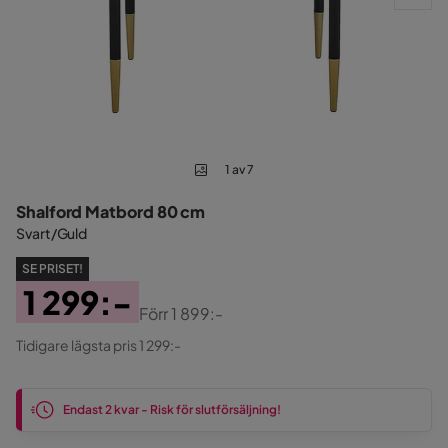
1 av 7
Shalford Matbord 80 cm
Svart/Guld
SE PRISET!
1 299:-
Förr
1 899:-
Pris
Original
Tidigare lägsta pris 1 299:-
Pris
Endast 2 kvar - Risk för slutförsäljning!