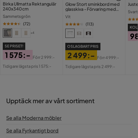
Birka Ullmatta Rektangulär
Glow Stort sminkbord med
Juste
240x340 cm
glasskiva - Förvaring med
Svart
lådor och fack 120 cm
Sammetsgrön
Vit
Metall:
(
72
)
(
113
)
KOLL
+4
9
Pri
SE PRISET!
OSLAGBART PRIS
1 575:-
2 499:-
Förr
2 999:-
Förr
4 999:-
Pris
Original
Pris
Original
Tidigare lägsta pris 1 575:-
Tidigare lägsta pris 2 499:-
Pris
Pris
Upptäck mer av vårt sortiment
Se alla Moderna möbler
Se alla Fyrkantigt bord