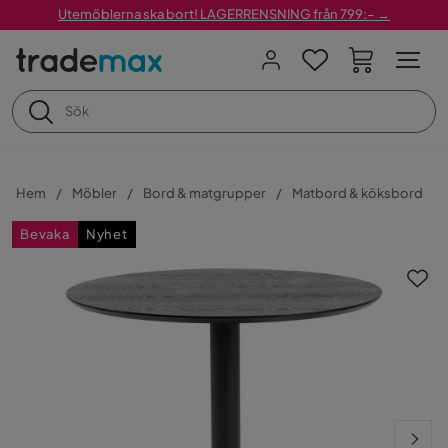
Utemöblerna ska bort! LAGERRENSNING från 799:– →
Hem
Möbler
Bord & matgrupper
Matbord & köksbord
Bevaka
Nyhet