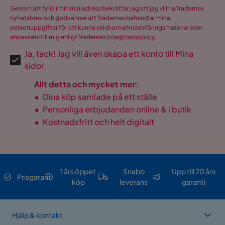
Genom att fylla i min mailadress bekräftar jag att jag vill ha Trademax
nyhetsbrev och godkänner att Trademax behandlar mina
personuppgifter för att kunna skicka marknadsföringsmaterial som
anpassats till mig enligt Trademax
Integritetspolicy
.
Ja, tack! Jag vill även skapa ett konto till Mina
sidor.
Allt detta och mycket mer:
•
Dina köp samlade på ett ställe
•
Personliga erbjudanden online & i butik
•
Kostnadsfritt och helt digitalt
1 års öppet
Snabb
Upp till 20 års
Prisgaranti
köp
leverans
garanti
Hjälp & kontakt