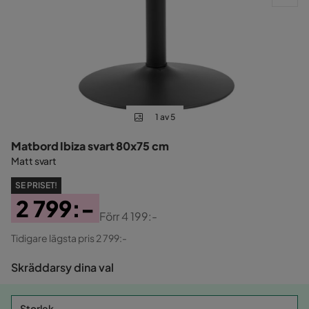
1 av 5
Matbord Ibiza svart 80x75 cm
Matt svart
SE PRISET!
2 799:-
Förr
4 199:-
Pris
Original
Tidigare lägsta pris 2 799:-
Pris
Skräddarsy dina val
Storlek