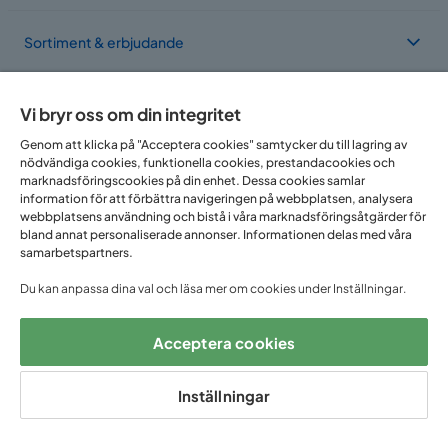
Sortiment & erbjudande
Om Trademax
Vi bryr oss om din integritet
Genom att klicka på "Acceptera cookies" samtycker du till lagring av
nödvändiga cookies, funktionella cookies, prestandacookies och
Vi finns i flera länder
marknadsföringscookies på din enhet. Dessa cookies samlar
information för att förbättra navigeringen på webbplatsen, analysera
webbplatsens användning och bistå i våra marknadsföringsåtgärder för
bland annat personaliserade annonser. Informationen delas med våra
samarbetspartners.
Du kan anpassa dina val och läsa mer om cookies under Inställningar.
Acceptera cookies
Följ oss på:
Inställningar
Copyright © 2025 Home Furnishing Nordic AB