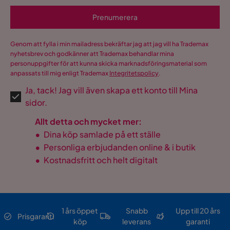
Prenumerera
Genom att fylla i min mailadress bekräftar jag att jag vill ha Trademax
nyhetsbrev och godkänner att Trademax behandlar mina
personuppgifter för att kunna skicka marknadsföringsmaterial som
anpassats till mig enligt Trademax
Integritetspolicy
.
Ja, tack! Jag vill även skapa ett konto till Mina
sidor.
Allt detta och mycket mer:
•
Dina köp samlade på ett ställe
•
Personliga erbjudanden online & i butik
•
Kostnadsfritt och helt digitalt
1 års öppet
Snabb
Upp till 20 års
Prisgaranti
köp
leverans
garanti