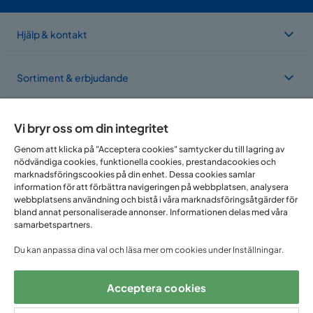
Hjälp & kontakt
Sortiment & erbjudande
Om Trademax
Vi bryr oss om din integritet
Genom att klicka på "Acceptera cookies" samtycker du till lagring av
nödvändiga cookies, funktionella cookies, prestandacookies och
Vi finns i flera länder
marknadsföringscookies på din enhet. Dessa cookies samlar
information för att förbättra navigeringen på webbplatsen, analysera
webbplatsens användning och bistå i våra marknadsföringsåtgärder för
bland annat personaliserade annonser. Informationen delas med våra
samarbetspartners.
Du kan anpassa dina val och läsa mer om cookies under Inställningar.
Acceptera cookies
Följ oss på: