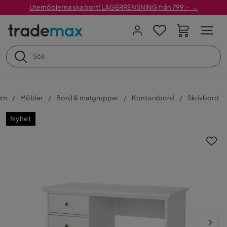
Utemöblerna ska bort! LAGERRENSNING från 799:– →
em
Möbler
Bord & matgrupper
Kontorsbord
Skrivbord
Nyhet