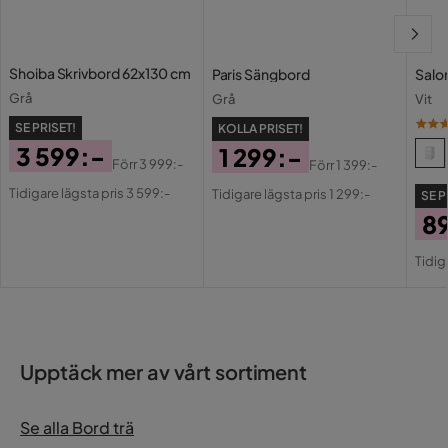
Bruk
Inomhus
Färg ben
Vitfärgat trä
Shoiba Skrivbord 62x130 cm
Paris Sängbord
Salo
Grå
Grå
Vit
Montering krävs
Ja
SE PRISET!
KOLLA PRISET!
3 599:-
1 299:-
Nettovikt (Kg)
49.3 Kg
Förr
3 999:-
Förr
1 399:-
Pris
Original
Pris
Original
Tidigare lägsta pris 3 599:-
Tidigare lägsta pris 1 299:-
Torka av med fuktig
SE P
Skötselråd
Pris
Pris
trasa
8
Pri
Or
Färg
Vit
Tidig
Pri
Serie
Form Bord
Rektangulär
Upptäck mer av vårt sortiment
Se alla Bord trä