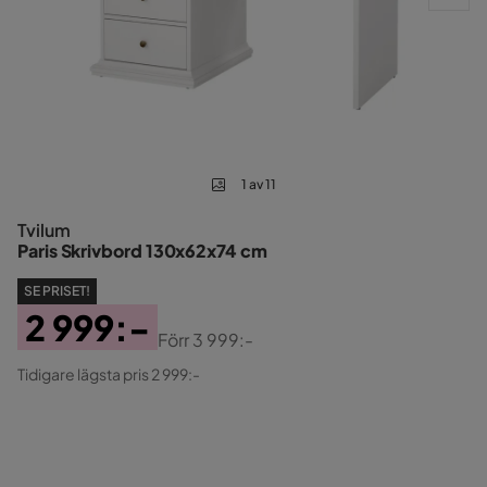
1 av 11
Tvilum
Paris Skrivbord 130x62x74 cm
SE PRISET!
2 999:-
Förr
3 999:-
Pris
Original
Tidigare lägsta pris 2 999:-
Pris