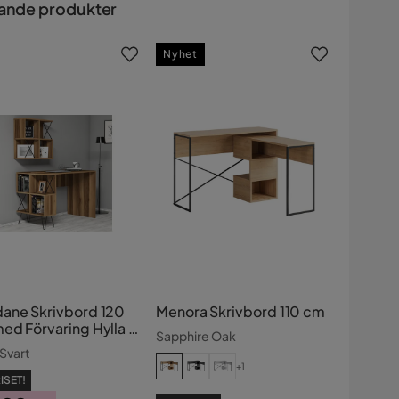
ande produkter
Nyhet
ane Skrivbord 120
Menora Skrivbord 110 cm
ed Förvaring Hylla +
Sapphire Oak
lla Lite
Svart
+1
ISET!