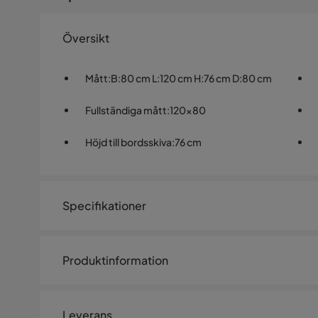
Översikt
Mått
:
B:80 cm L:120 cm H:76 cm D:80 cm
Fullständiga mått
:
120x80
Höjd till bordsskiva
:
76 cm
Specifikationer
Artikelnummer:
SQ0235985
Produktinformation
Storlek
Höjd
76 cm
Leverans