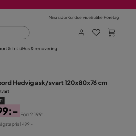
Mina sidor
Kundservice
Butiker
Företag
ort & fritid
Hus & renovering
bord Hedvig ask/svart 120x80x76 cm
svart
T!
99:-
Förr
2 199:-
ginal
lägsta pris 1 499:-