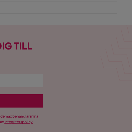
IG TILL
Trademax behandlar mina
max
Integritetspolicy
.