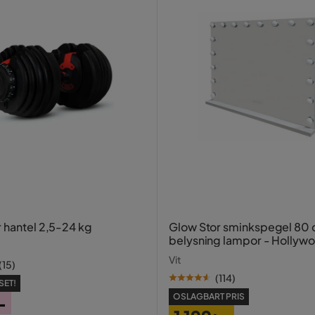
r hantel 2,5-24 kg
Glow Stor sminkspegel 80
belysning lampor - Hollyw
spegel med USB-charging
Vit
(
15
)
(
114
)
SET!
OSLAGBART PRIS
-