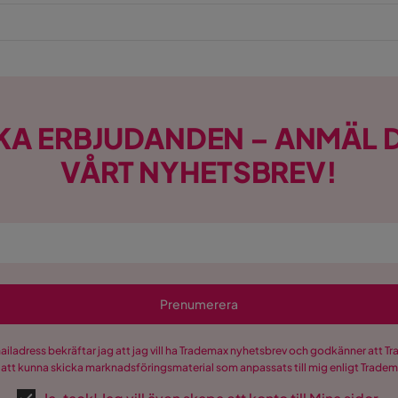
KA ERBJUDANDEN – ANMÄL D
VÅRT NYHETSBREV!
Prenumerera
mailadress bekräftar jag att jag vill ha Trademax nyhetsbrev och godkänner att 
 att kunna skicka marknadsföringsmaterial som anpassats till mig enligt Trade