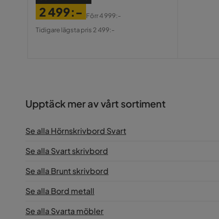
Pris
2 499:-
Förr
4 999:-
Pris
Original
Tidigare lägsta pris 2 499:-
Pris
Upptäck mer av vårt sortiment
Se alla Hörnskrivbord Svart
Se alla Svart skrivbord
Se alla Brunt skrivbord
Se alla Bord metall
Se alla Svarta möbler