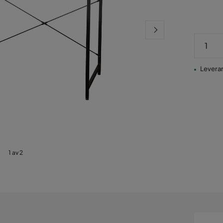
Leveran
1 av 2