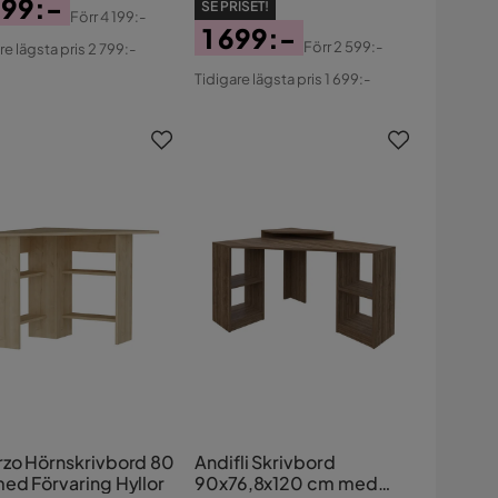
799:-
SE PRISET!
Förr
4 199:-
1 699:-
s
ginal
Förr
2 599:-
re lägsta pris 2 799:-
Pris
Original
s
Tidigare lägsta pris 1 699:-
Pris
zo Hörnskrivbord 80
Andifli Skrivbord
ed Förvaring Hyllor
90x76,8x120 cm med