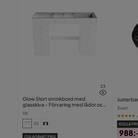
Maxvikt
90 Kg
Färg ben
Svart
Vikt
20.5 kg
Nettovikt (Kg)
20.5 Kg
Färg
Brun,Svart
Serie
23
Glow Stort sminkbord med
Justerba
glasskiva - Förvaring med lådor och
Svart
fack 120 cm
Vit
KOLLA PRI
988:
OSLAGBART PRIS