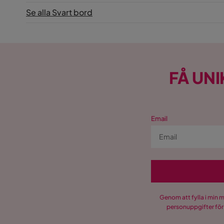
Se alla Svart bord
FÅ UNI
Email
Genom att fylla i min 
personuppgifter för