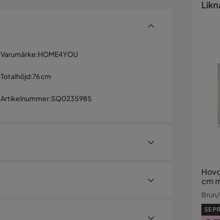
Likn
Varumärke
:
HOME4YOU
Totalhöjd
:
76 cm
Artikelnummer
:
SQ0235985
Hovd
cm m
Bokhy
Brun/
SE PR