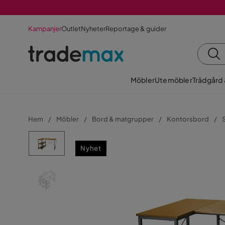
Kampanjer
Outlet
Nyheter
Reportage & guider
Möbler
Utemöbler
Trädgård
Hem
Möbler
Bord & matgrupper
Kontorsbord
Nyhet