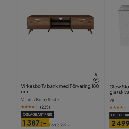
Bruk
Inomhus
Färg skärm
Natur,Grå
Sockel
E14
Form
Rund
Serie
Inomhusbruk
Ja
8
Virkesbo Tv bänk med Förvaring 180
Glow St
cm
glasskiv
fack 1
Valnöt / Brun / Rustik
Vit
(
225
)
OSLAGBART PRIS
OSLAGBAR
1 387:-
2 49
Förr
2 599:-