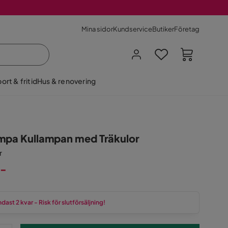
Mina sidor
Kundservice
Butiker
Företag
ort & fritid
Hus & renovering
mpa Kullampan med Träkulor
r
:-
dast 2 kvar - Risk för slutförsäljning!