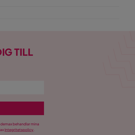
IG TILL
Trademax behandlar mina
max
Integritetspolicy
.