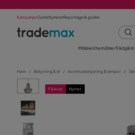
Kampanjer
Outlet
Nyheter
Reportage & guider
Möbler
Utemöbler
Trädgård
Hem
Belysning & el
Inomhusbelysning & lampor
Tak
Få kvar
Nyhet