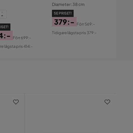
Diameter: 38 cm
SE PRISET!
379:-
Förr
569:-
ISET!
Pris
Original
Tidigare lägsta pris 379:-
4:-
Pris
Förr
699:-
s
ginal
re lägsta pris 414:-
s