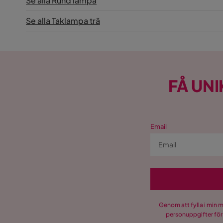
Se alla Rund lampa
Se alla Taklampa trä
FÅ UNI
Email
Genom att fylla i min 
personuppgifter för