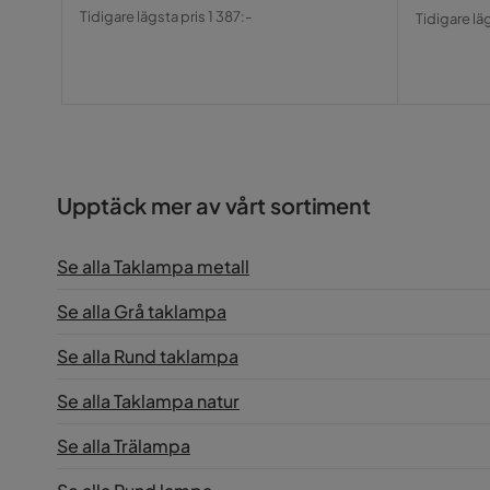
Pris
Original
Pris
Origin
Tidigare lägsta pris 1 387:-
Tidigare lä
Pris
Pris
Upptäck mer av vårt sortiment
Se alla Taklampa metall
Se alla Grå taklampa
Se alla Rund taklampa
Se alla Taklampa natur
Se alla Trälampa