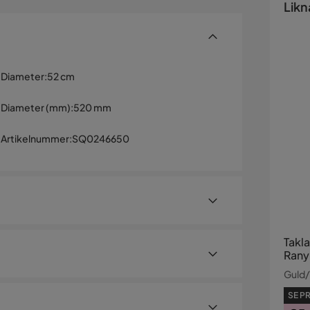
Likn
Diameter
:
52 cm
Diameter (mm)
:
520 mm
Artikelnummer
:
SQ0246650
Takl
Rany
Guld/
or – pampig vintagekänsla i
SE PR