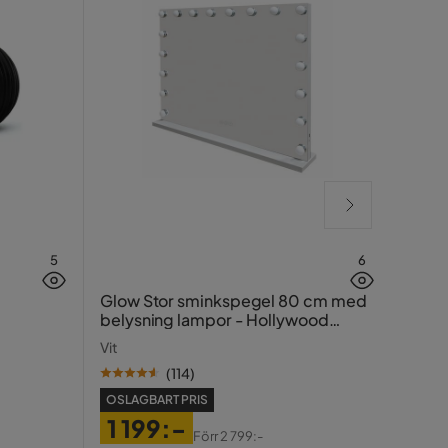
5
6
Bill
Glow Stor sminkspegel 80 cm med
120x
belysning lampor - Hollywood
spegel med USB-charging
Svart
Vit
(
114
)
OSLAGBART PRIS
1 199:-
Förr
2 799:-
OSLA