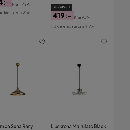
4:-
Förr
1 499:-
SE PRISET!
s
ginal
re lägsta pris 814:-
419:-
s
Förr
649:-
Pris
Original
Tidigare lägsta pris 419:-
Pris
ampa Suna Rany
Ljuskrona Majrulato Black