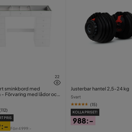
22
ort sminkbord med
Justerbar hantel 2,5-24 kg
a - Förvaring med lådor och
Svart
20 cm
(
15
)
(
112
)
KOLLA PRISET!
T PRIS
988:-
9:-
Pris
Förr
4 999:-