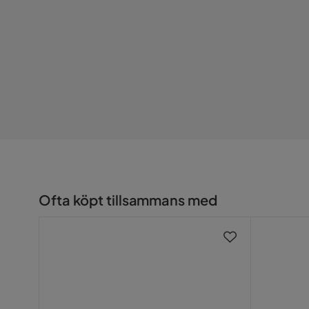
Material
Trä,Metall
Materialtyp
trä, metall
Övrigt
Utseende
vintage
Lamppropp
Ingår ej
Max Watt
40
Färg
Grå,Natur
Ofta köpt tillsammans med
Färgnamn
grå/natur
Effekt (W)
40 W
Stil
Vintage
Lamptyp
Taklampa,