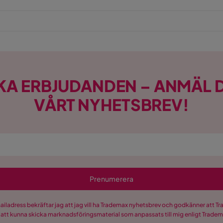
KA ERBJUDANDEN – ANMÄL D
VÅRT NYHETSBREV!
Prenumerera
mailadress bekräftar jag att jag vill ha Trademax nyhetsbrev och godkänner att 
 att kunna skicka marknadsföringsmaterial som anpassats till mig enligt Trade