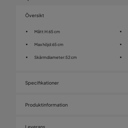
Översikt
Mått
:
H:65 cm
Max höjd
:
65 cm
Skärmdiameter
:
52 cm
Specifikationer
Artikelnummer:
SQ0246650
Produktinformation
Storlek
Taklampa Kullampan med träkul
Höjd
65 cm
grå/natur
Leverans