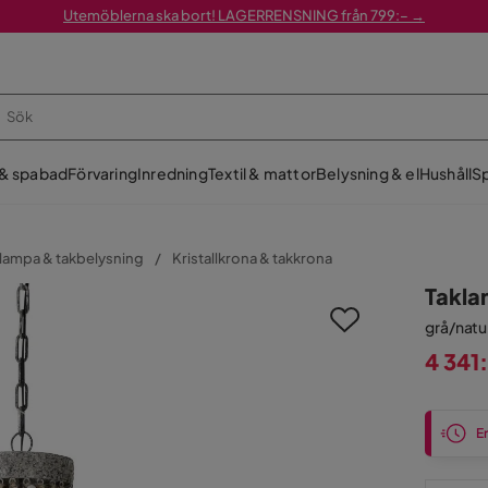
Utemöblerna ska bort! LAGERRENSNING från 799:– →
 & spabad
Förvaring
Inredning
Textil & mattor
Belysning & el
Hushåll
Sp
lampa & takbelysning
Kristallkrona & takkrona
Takla
grå/natu
4 341
Pris
En