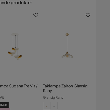
ande produkter
ampa Sugana Tre Vit /
Taklampa Zairon Glansig
Rany
Vit
Glansig Rany
ISET!