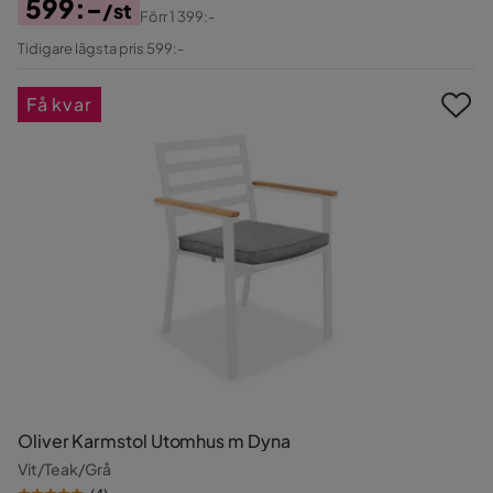
599:-
/st
Förr
1 399:-
Pris
Original
Tidigare lägsta pris 599:-
Pris
Få kvar
Oliver Karmstol Utomhus m Dyna
Vit/Teak/Grå