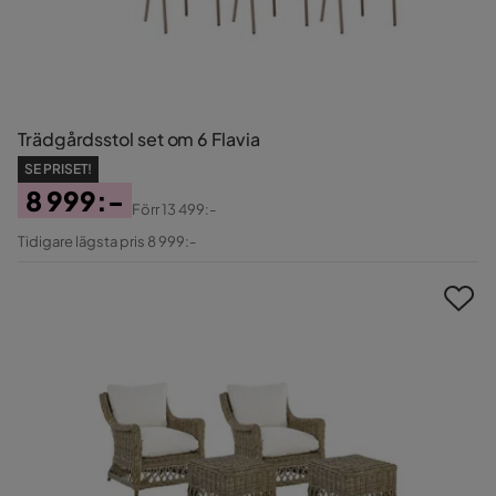
Trädgårdsstol set om 6 Flavia
SE PRISET!
8 999:-
Förr
13 499:-
Pris
Original
Tidigare lägsta pris 8 999:-
Pris