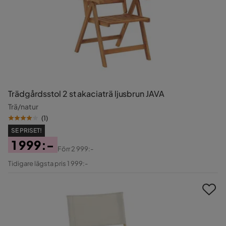
Trädgårdsstol 2 st akaciaträ ljusbrun JAVA
Trä/natur
(
1
)
SE PRISET!
1 999:-
Förr
2 999:-
Pris
Original
Tidigare lägsta pris 1 999:-
Pris