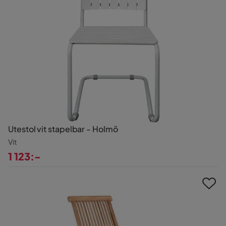
Utestol vit stapelbar - Holmö
Vit
1 123:-
Pris