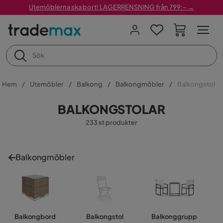
Utemöblerna ska bort! LAGERRENSNING från 799:– →
Hem
Utemöbler
Balkong
Balkongmöbler
Balkongstol
BALKONGSTOLAR
233 st produkter
Balkongmöbler
Balkongbord
Balkongstol
Balkonggrupp