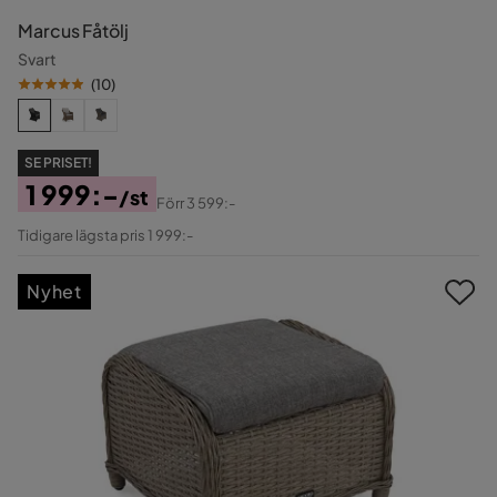
Marcus Fåtölj
Svart
(
10
)
SE PRISET!
1 999:-
/st
Förr
3 599:-
Pris
Original
Tidigare lägsta pris 1 999:-
Pris
Nyhet