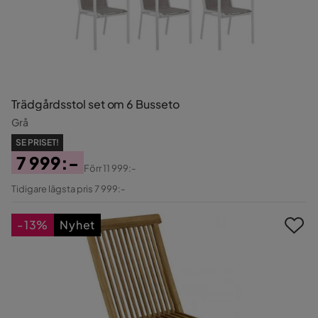
Trädgårdsstol set om 6 Busseto
Grå
SE PRISET!
7 999:-
Förr
11 999:-
Pris
Original
Tidigare lägsta pris 7 999:-
Pris
-13%
Nyhet