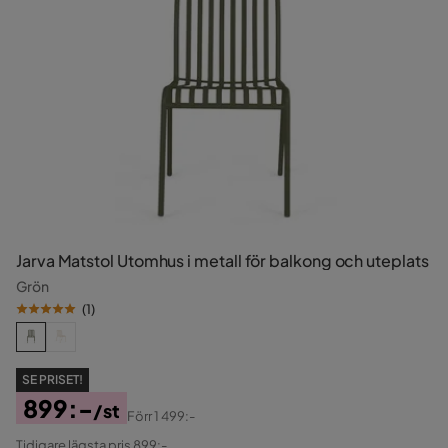
Jarva Matstol Utomhus i metall för balkong och uteplats
Grön
(
1
)
SE PRISET!
899:-
/st
Förr
1 499:-
Pris
Original
Tidigare lägsta pris 899:-