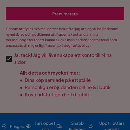
Prenumerera
Genom att fylla i min mailadress bekräftar jag att jag vill ha Trademax
nyhetsbrev och godkänner att Trademax behandlar mina
personuppgifter för att kunna skicka marknadsföringsmaterial som
anpassats till mig enligt Trademax
Integritetspolicy
.
Ja, tack! Jag vill även skapa ett konto till Mina
sidor.
Allt detta och mycket mer:
•
Dina köp samlade på ett ställe
•
Personliga erbjudanden online & i butik
•
Kostnadsfritt och helt digitalt
1 års öppet
Snabb
Upp till 20 års
Prisgaranti
köp
leverans
garanti