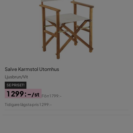
Salve Karmstol Utomhus
Ljusbrun/Vit
SE PRISET!
1 299:-
/st
Förr
1 799:-
Pris
Original
Tidigare lägsta pris 1 299:-
Pris