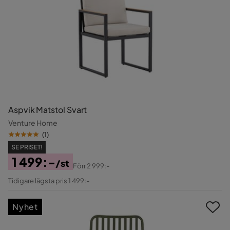
Aspvik Matstol Svart
Venture Home
(
1
)
SE PRISET!
1 499:-
/st
Förr
2 999:-
Pris
Original
Tidigare lägsta pris 1 499:-
Pris
Nyhet