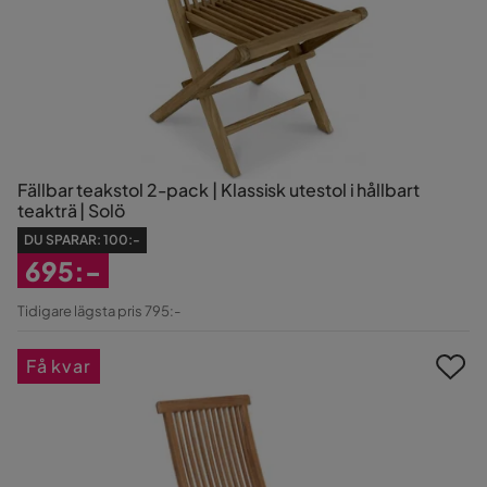
Fällbar teakstol 2-pack | Klassisk utestol i hållbart
teakträ | Solö
DU SPARAR:
100:-
695:-
Rabatterat
Tidigare lägsta pris 795:-
Pris
Få kvar