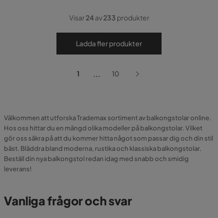
Visar
24
av
233
produkter
Ladda fler produkter
...
1
10
Välkommen att utforska Trademax sortiment av balkongstolar online.
Hos oss hittar du en mängd olika modeller på balkongstolar. Vilket
gör oss säkra på att du kommer hitta något som passar dig och din stil
bäst. Bläddra bland moderna, rustika och klassiska balkongstolar.
Beställ din nya balkongstol redan idag med snabb och smidig
leverans!
Vanliga frågor och svar