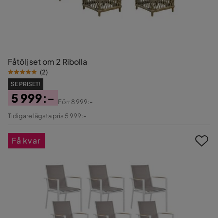
Fåtölj set om 2 Ribolla
(
2
)
SE PRISET!
5 999:-
Förr
8 999:-
Pris
Original
Tidigare lägsta pris 5 999:-
Pris
Få kvar