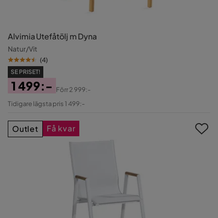
Alvimia Utefåtölj m Dyna
Natur/Vit
(
4
)
SE PRISET!
1 499:-
Förr
2 999:-
Pris
Original
Tidigare lägsta pris 1 499:-
Pris
Få kvar
Outlet