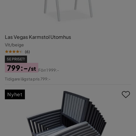
Las Vegas Karmstol Utomhus
Vit/beige
(
6
)
SE PRISET!
799:-
/st
Förr
1 999:-
Pris
Original
Tidigare lägsta pris 799:-
Pris
Nyhet