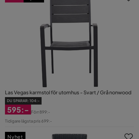
Las Vegas karmstol för utomhus - Svart / Grå nonwood
DU SPARAR:
104:-
595:-
Förr
899:-
Rabatterat
Original
Tidigare lägsta pris 699:-
Pris
Pris
Nyhet