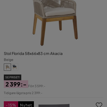
Stol Florida 58x66x83 cm Akacia
Beige
SE PRISET!
2 399:-
Förr
3 599:-
Pris
Original
Tidigare lägsta pris 2 399:-
Pris
-15%
Nyhet