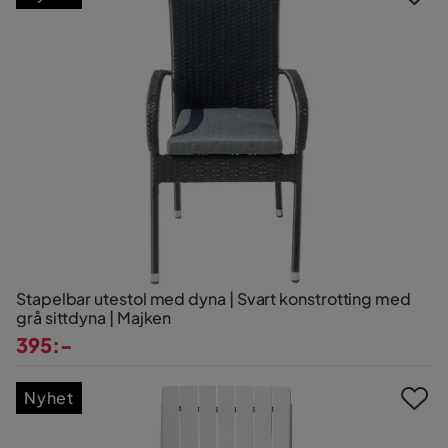
Stapelbar utestol med dyna | Svart konstrotting med
grå sittdyna | Majken
395:-
Pris
Nyhet