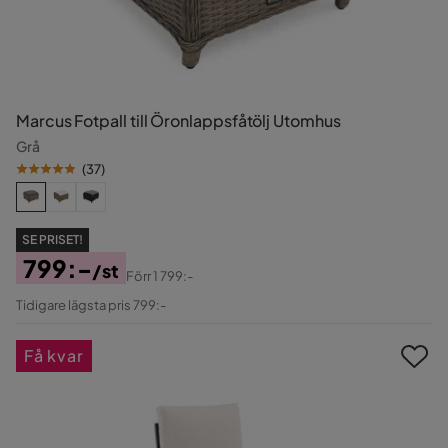
Marcus Fotpall till Öronlappsfåtölj Utomhus
Grå
(
37
)
SE PRISET!
799:-
/st
Förr
1 799:-
Pris
Original
Tidigare lägsta pris 799:-
Pris
Få kvar