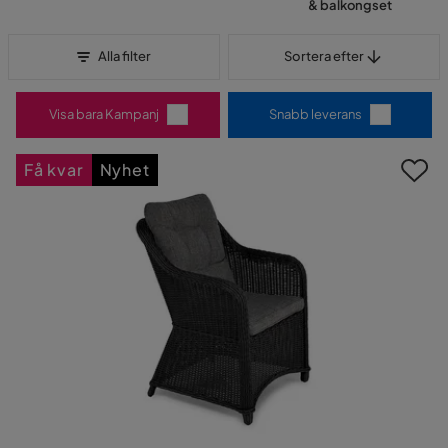
& balkongset
Sortera efter
Alla filter
Sortera efter
Visa bara Kampanj
Snabb leverans
Få kvar
Nyhet