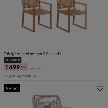
Trädgårdsstol set om 2 Sassari II
SE PRISET!
1 499:-
Förr
2 199:-
Pris
Original
Tidigare lägsta pris 1 499:-
Pris
Nyhet