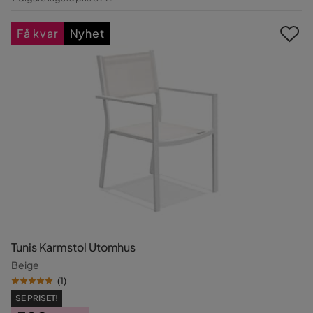
Pris
Få kvar
Nyhet
Tunis Karmstol Utomhus
Beige
(
1
)
SE PRISET!