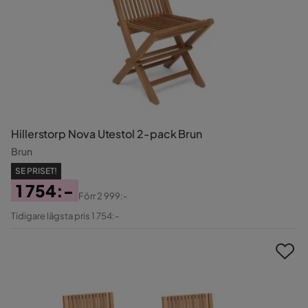
Hillerstorp Nova Utestol 2-pack Brun
Brun
SE PRISET!
1 754:-
Förr
2 999:-
Pris
Original
Tidigare lägsta pris 1 754:-
Pris