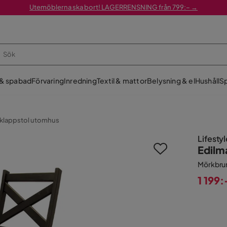
Utemöblerna ska bort! LAGERRENSNING från 799:– →
 & spabad
Förvaring
Inredning
Textil & mattor
Belysning & el
Hushåll
Sp
 klappstol utomhus
Lifesty
Edilm
Mörkbru
1 199:
Pris