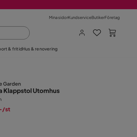
Mina sidor
Kundservice
Butiker
Företag
ort & fritid
Hus & renovering
le Garden
a Klappstol Utomhus
n
-
/st