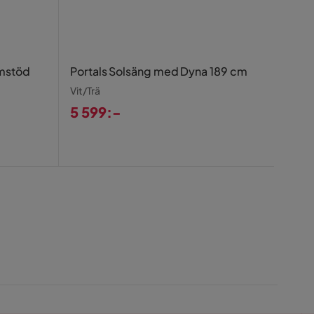
Scot
mstöd
Portals Solsäng med Dyna 189 cm
cm + 
Vit/Trä
Grå
5 599:-
7 9
Pris
Pris