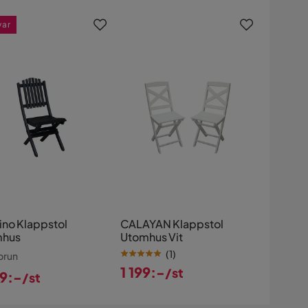
s
Pris
var
ino Klappstol
CALAYAN Klappstol
mhus
Utomhus Vit
(
1
)
brun
1 199:-
/st
99:-
/st
Pris
s