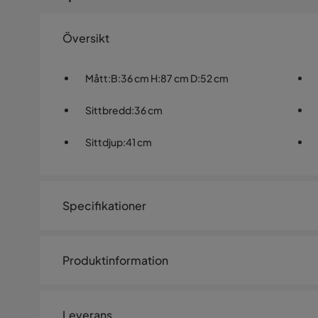
Översikt
Mått
:
B:36 cm H:87 cm D:52 cm
Sittbredd
:
36 cm
Sittdjup
:
41 cm
Specifikationer
Artikelnummer:
1438004
Produktinformation
Storlek
Höjd
87 cm
Leverans