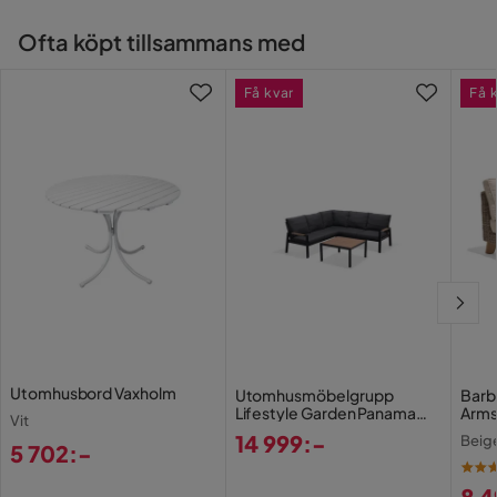
Färg
Svart
Ofta köpt tillsammans med
Serie
DELPINO
Få kvar
Få 
Utomhusbord Vaxholm
Utomhusmöbelgrupp
Barb
Lifestyle Garden Panama
Arms
Vit
hörn
14 999:-
Beig
5 702:-
Pris
Pris
8 4