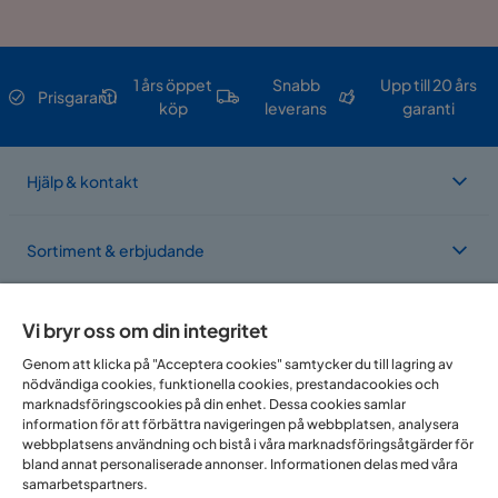
1 års öppet
Snabb
Upp till 20 års
Prisgaranti
köp
leverans
garanti
Hjälp & kontakt
Sortiment & erbjudande
Om Trademax
Vi bryr oss om din integritet
Genom att klicka på "Acceptera cookies" samtycker du till lagring av
nödvändiga cookies, funktionella cookies, prestandacookies och
Vi finns i flera länder
marknadsföringscookies på din enhet. Dessa cookies samlar
information för att förbättra navigeringen på webbplatsen, analysera
webbplatsens användning och bistå i våra marknadsföringsåtgärder för
bland annat personaliserade annonser. Informationen delas med våra
samarbetspartners.