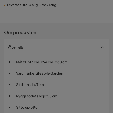
Leverans: fre 14 aug. - fre 21 aug.
Om produkten
Översikt
Mått
:
B:43 cm H:94 cm D:60 cm
Varumärke
:
Lifestyle Garden
Sittbredd
:
43 cm
Ryggstödets höjd
:
55 cm
Sittdjup
:
39 cm