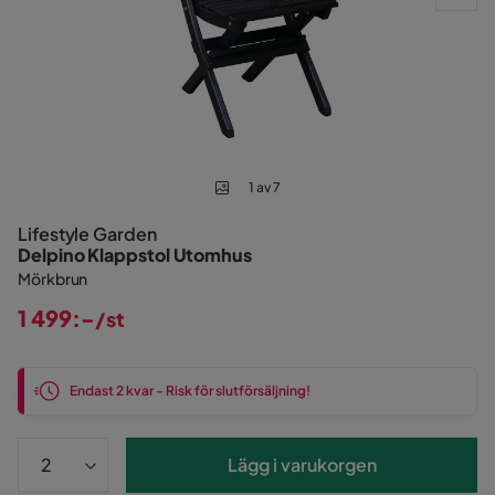
1 av 7
Lifestyle Garden
Delpino Klappstol Utomhus
Mörkbrun
1 499:-
/st
Pris
Endast 2 kvar - Risk för slutförsäljning!
Lägg i varukorgen