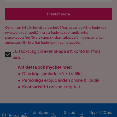
Prenumerera
Genom att fylla i min mailadress bekräftar jag att jag vill ha Trademax
nyhetsbrev och godkänner att Trademax behandlar mina
personuppgifter för att kunna skicka marknadsföringsmaterial som
anpassats till mig enligt Trademax
Integritetspolicy
.
Ja, tack! Jag vill även skapa ett konto till Mina
sidor.
Allt detta och mycket mer:
•
Dina köp samlade på ett ställe
•
Personliga erbjudanden online & i butik
•
Kostnadsfritt och helt digitalt
1 års öppet
Snabb
Upp till 20 års
Prisgaranti