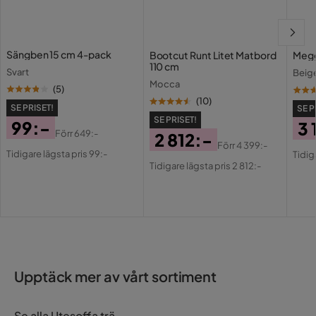
Serie
Sängben 15 cm 4-pack
Bootcut Runt Litet Matbord
Megg
110 cm
Svart
Beig
Mocca
(
5
)
(
10
)
SE PRISET!
SE P
SE PRISET!
99:-
3 
Förr
649:-
2 812:-
Pris
Original
Pri
Or
Förr
4 399:-
Tidigare lägsta pris 99:-
Pris
Original
Tidig
Pris
Pri
Tidigare lägsta pris 2 812:-
Pris
Upptäck mer av vårt sortiment
Se alla Utesoffa trä