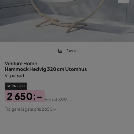
1 av 4
Venture Home
Hammock Hedvig 320 cm Utomhus
Vitputsad
SE PRISET!
2 650:-
Förr
4 399:-
Pris
Original
Tidigare lägsta pris 2 650:-
Pris