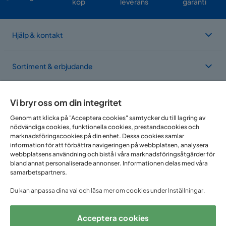
köp
leverans
garanti
Hjälp & kontakt
Sortiment & erbjudande
Om Trademax
Vi bryr oss om din integritet
Genom att klicka på "Acceptera cookies" samtycker du till lagring av
nödvändiga cookies, funktionella cookies, prestandacookies och
Vi finns i flera länder
marknadsföringscookies på din enhet. Dessa cookies samlar
information för att förbättra navigeringen på webbplatsen, analysera
webbplatsens användning och bistå i våra marknadsföringsåtgärder för
bland annat personaliserade annonser. Informationen delas med våra
samarbetspartners.
Du kan anpassa dina val och läsa mer om cookies under Inställningar.
Acceptera cookies