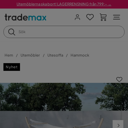
Utemöblerna ska bort! LAGERRENSNING från 799:– →
Hem
Utemöbler
Utesoffa
Hammock
Nyhet