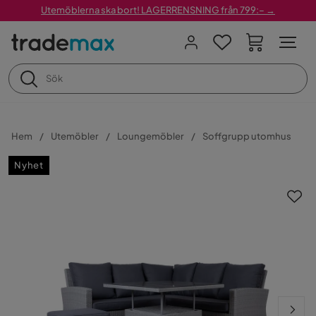
Utemöblerna ska bort! LAGERRENSNING från 799:– →
Hem
Utemöbler
Loungemöbler
Soffgrupp utomhus
Nyhet