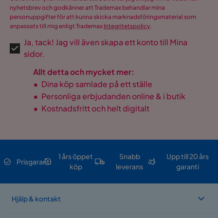
nyhetsbrev och godkänner att Trademax behandlar mina
personuppgifter för att kunna skicka marknadsföringsmaterial som
anpassats till mig enligt Trademax
Integritetspolicy
.
Ja, tack! Jag vill även skapa ett konto till Mina
sidor.
Allt detta och mycket mer:
•
Dina köp samlade på ett ställe
•
Personliga erbjudanden online & i butik
•
Kostnadsfritt och helt digitalt
1 års öppet
Snabb
Upp till 20 års
Prisgaranti
köp
leverans
garanti
Hjälp & kontakt