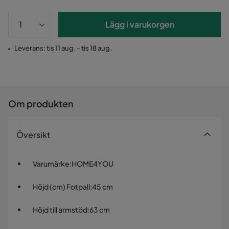
Lägg i varukorgen
Leverans: tis 11 aug. - tis 18 aug.
Om produkten
Översikt
Varumärke
:
HOME4YOU
Höjd (cm) Fotpall
:
45 cm
Höjd till armstöd
:
63 cm