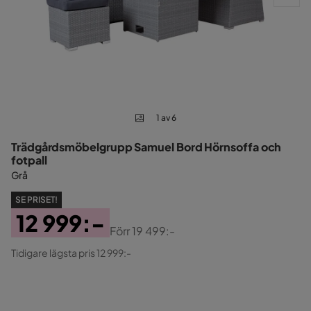
1 av 6
Trädgårdsmöbelgrupp Samuel Bord Hörnsoffa och
fotpall
Grå
SE PRISET!
12 999:-
Förr
19 499:-
Pris
Original
Tidigare lägsta pris 12 999:-
Pris