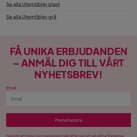
Se alla Utemöbler plast
Dyna ingår
Ja
Se alla Utemöbler grå
Bruk
Utomhus
Montering krävs
Ja
FÅ UNIKA ERBJUDANDEN
Vikt
67.8 kg
– ANMÄL DIG TILL VÅRT
Färg
Grå
NYHETSBREV!
Form
L-formad,Kvadratisk
Email
Serie
Form Bord
Kvadratisk
Prenumerera
Genom att fylla i min mailadress bekräftar jag att jag vill ha Trademax