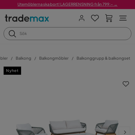
Utemöblerna ska bort! LAGERRENSNING från 799:– →
bler
Balkong
Balkongmöbler
Balkonggrupp & balkongset
Nyhet