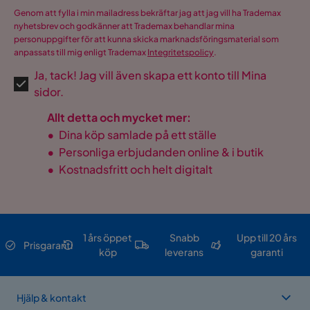
1x bord, 1x soffa, 2x
Genom att fylla i min mailadress bekräftar jag att jag vill ha Trademax
Ingår i paket
stolar, sittdynor,
nyhetsbrev och godkänner att Trademax behandlar mina
ryggdynor
personuppgifter för att kunna skicka marknadsföringsmaterial som
anpassats till mig enligt Trademax
Integritetspolicy
.
Färgnamn
Grön
Ja, tack! Jag vill även skapa ett konto till Mina
Dyna ingår
Ja
sidor.
Allt detta och mycket mer:
Bruk
Utomhus
•
Dina köp samlade på ett ställe
Färg ben
Brun
•
Personliga erbjudanden online & i butik
•
Kostnadsfritt och helt digitalt
Montering krävs
Ja
Vikt
61 kg
Nettovikt (Kg)
61 Kg
1 års öppet
Snabb
Upp till 20 års
Prisgaranti
köp
leverans
garanti
Färg
Brun,Grön,Beige
Form
Rektangulär
Hjälp & kontakt