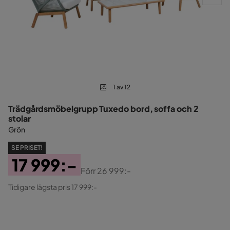
1 av 12
Trädgårdsmöbelgrupp Tuxedo bord, soffa och 2
stolar
Grön
SE PRISET!
17 999:-
Förr
26 999:-
Pris
Original
Tidigare lägsta pris 17 999:-
Pris