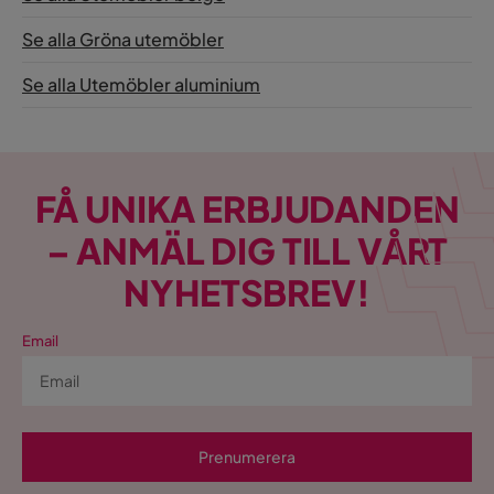
Se alla Gröna utemöbler
Material
keramisk platta
bordsskiva
Se alla Utemöbler aluminium
Material ben
aluminium, målat
Metall,Keramiskt
Material
material,Textil
FÅ UNIKA ERBJUDANDEN
Materialval
Keramik,Polyester,Aluminium
– ANMÄL DIG TILL VÅRT
aluminium, repflätning,
NYHETSBREV!
Materialtyp
polyestertyg, keramisk platta
Email
Material klädsel
Polyestertyg
Behandling
målad
Övrigt
Prenumerera