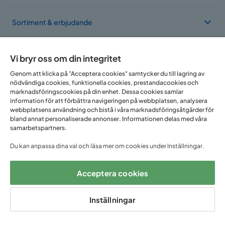
Serie
Sortiment & erbjudande
Form Bord
Rektangulär
Om Trademax
Vi bryr oss om din integritet
Genom att klicka på "Acceptera cookies" samtycker du till lagring av
nödvändiga cookies, funktionella cookies, prestandacookies och
Vi finns i flera länder
marknadsföringscookies på din enhet. Dessa cookies samlar
information för att förbättra navigeringen på webbplatsen, analysera
webbplatsens användning och bistå i våra marknadsföringsåtgärder för
bland annat personaliserade annonser. Informationen delas med våra
samarbetspartners.
Du kan anpassa dina val och läsa mer om cookies under Inställningar.
Acceptera cookies
Följ oss på:
Inställningar
Copyright © 2025 Home Furnishing Nordic AB