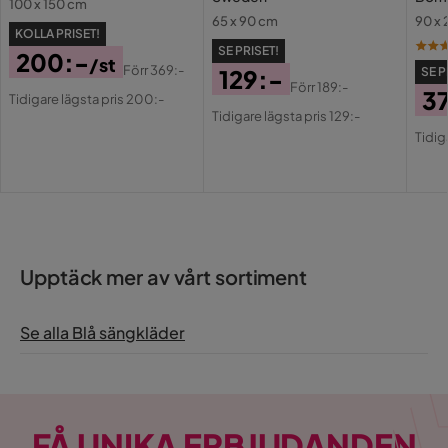
100 x 150 cm
65 x 90 cm
90 x
KOLLA PRISET!
SE PRISET!
200:-
/st
Förr
369:-
129:-
SE P
Pris
Original
Förr
189:-
3
Tidigare lägsta pris 200:-
Pris
Original
Pris
Tidigare lägsta pris 129:-
Pri
Or
Pris
Tidig
Pri
Upptäck mer av vårt sortiment
Se alla Blå sängkläder
FÅ UNIKA ERBJUDANDEN