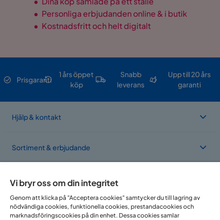
•
Dina köp samlade på ett ställe
•
Personliga erbjudanden online & i butik
•
Kostnadsfritt och helt digitalt
1 års öppet
Snabb
Upp till 20 års
Prisgaranti
köp
leverans
garanti
Hjälp & kontakt
Sortiment & erbjudande
Om Trademax
Vi bryr oss om din integritet
Genom att klicka på "Acceptera cookies" samtycker du till lagring av
nödvändiga cookies, funktionella cookies, prestandacookies och
Vi finns i flera länder
marknadsföringscookies på din enhet. Dessa cookies samlar