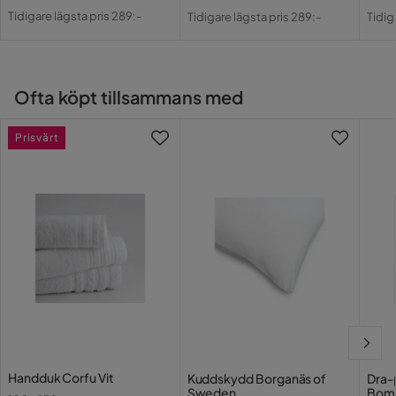
Pris
Original
Pris
Original
Pri
Or
Tidigare lägsta pris 289:-
Tidigare lägsta pris 289:-
Tidig
Pris
Pris
Pri
Ofta köpt tillsammans med
Prisvärt
Handduk Corfu Vit
Kuddskydd Borganäs of
Dra-
Sweden
Bomu