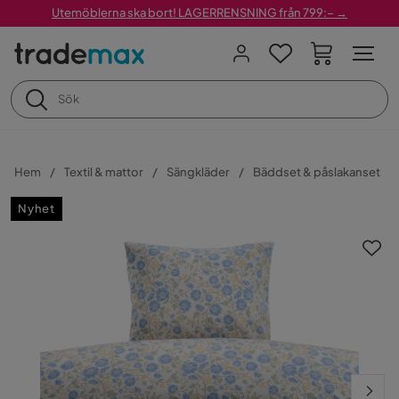
Utemöblerna ska bort! LAGERRENSNING från 799:– →
Hem
Textil & mattor
Sängkläder
Bäddset & påslakanset
Nyhet