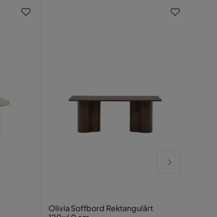
York
Olivia Soffbord Rektangulärt
cm