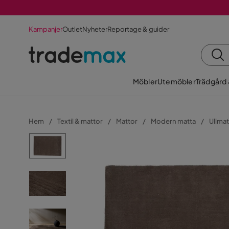
Kampanjer
Outlet
Nyheter
Reportage & guider
Möbler
Utemöbler
Trädgård
Hem
Textil & mattor
Mattor
Modern matta
Ullmat