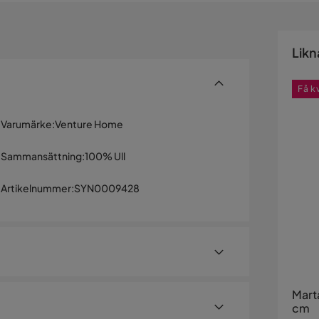
Likn
Få k
Varumärke
:
Venture Home
Sammansättning
:
100% Ull
Artikelnummer
:
SYN0009428
Mart
cm