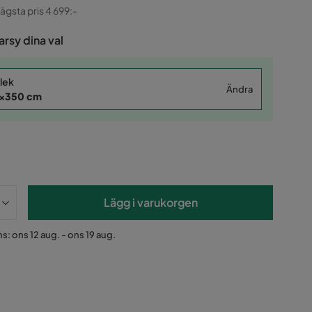
ginal
lägsta pris 4 699:-
rsy dina val
lek
Ändra
x350 cm
Lägg i varukorgen
s: ons 12 aug. - ons 19 aug.