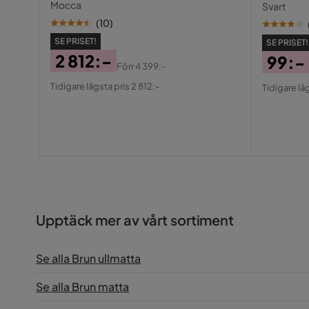
Mocca
Svart
(
10
)
SE PRISET!
SE PRISET!
2 812:-
99:-
Förr
4 399:-
Pris
Original
Pris
Origin
Tidigare lägsta pris 2 812:-
Tidigare lä
Pris
Pris
Upptäck mer av vårt sortiment
Se alla Brun ullmatta
Se alla Brun matta