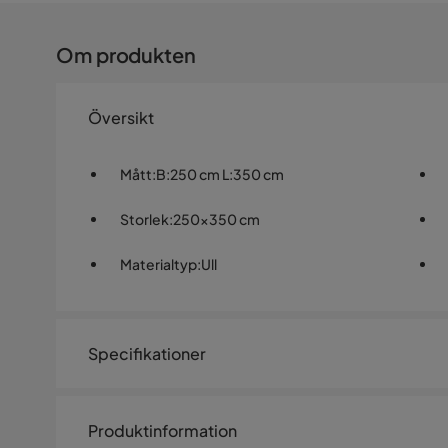
Om produkten
Översikt
Mått
:
B:250 cm L:350 cm
Storlek
:
250x350 cm
Materialtyp
:
Ull
Specifikationer
Artikelnummer:
SYN0009428
Produktinformation
Storlek