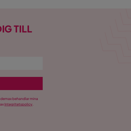
IG TILL
Trademax behandlar mina
max
Integritetspolicy
.