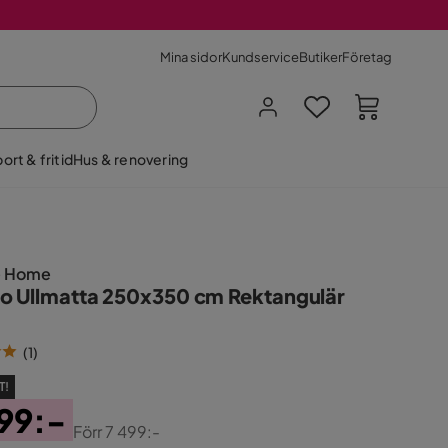
Mina sidor
Kundservice
Butiker
Företag
ort & fritid
Hus & renovering
e Home
o Ullmatta 250x350 cm Rektangulär
(
1
)
T!
99:-
Förr
7 499:-