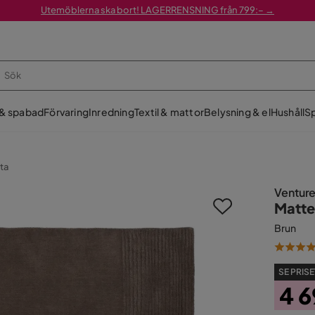
Utemöblerna ska bort! LAGERRENSNING från 799:– →
 & spabad
Förvaring
Inredning
Textil & mattor
Belysning & el
Hushåll
Sp
ta
Ventur
Matte
Brun
SE PRISE
4 6