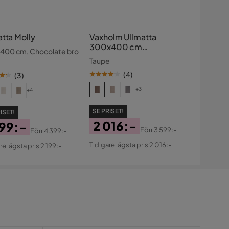
atta Molly
Vaxholm Ullmatta
300x400 cm
400 cm, Chocolate bro
Rektangulär
Taupe
(
4
)
(
3
)
+3
+4
SE PRISET!
ISET!
2 016:-
199:-
Förr
3 599:-
Förr
4 399:-
Pris
Original
s
ginal
Tidigare lägsta pris 2 016:-
re lägsta pris 2 199:-
Pris
s