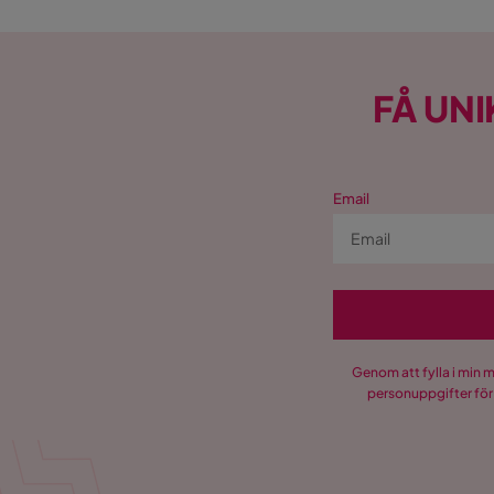
FÅ UNI
Email
Genom att fylla i min 
personuppgifter för