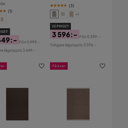
rön
(
3
)
(
1
)
+2
SE PRISET!
ISET!
3 596:-
Förr
5 399:-
449:-
Pris
Original
Förr
5 999:-
Tidigare lägsta pris 3 596:-
s
ginal
Pris
re lägsta pris 3 449:-
s
var
Få kvar