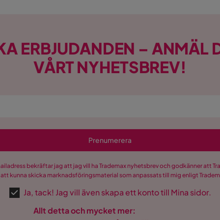
KA ERBJUDANDEN – ANMÄL D
VÅRT NYHETSBREV!
Prenumerera
mailadress bekräftar jag att jag vill ha Trademax nyhetsbrev och godkänner att 
 att kunna skicka marknadsföringsmaterial som anpassats till mig enligt Trade
Ja, tack! Jag vill även skapa ett konto till Mina sidor.
Allt detta och mycket mer: